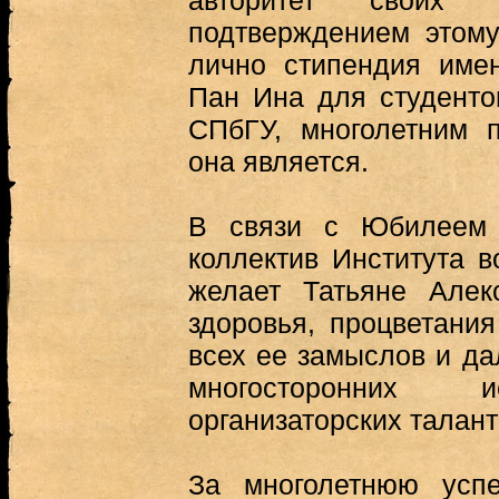
авторитет своих 
подтверждением этом
лично стипендия име
Пан Ина для студенто
СПбГУ, многолетним п
она является.
В связи с Юбилеем 
коллектив Института 
желает Татьяне Алек
здоровья, процветани
всех ее замыслов и д
многосторонних и
организаторских талан
За многолетнюю усп