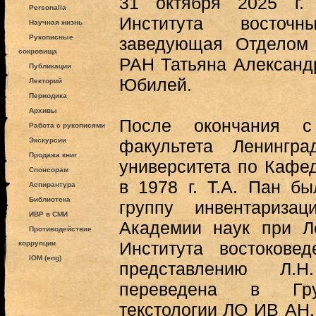
31 октября 2025 г. 
Personalia
Института восточ
Научная жизнь
Рукописные
заведующая Отделом
сокровища
РАН Татьяна Александ
Публикации
Юбилей.
Лекторий
Периодика
Архивы
После окончания с
Работа с рукописями
Экскурсии
факультета Ленинград
Продажа книг
университета по Кафе
Спонсорам
в 1978 г. Т.А. Пан б
Аспирантура
Библиотека
группу инвентариза
ИВР в СМИ
Академии наук при Л
Противодействие
Института востокове
коррупции
IOM (eng)
представлению Л.
переведена в Гру
текстологии ЛО ИВ АН