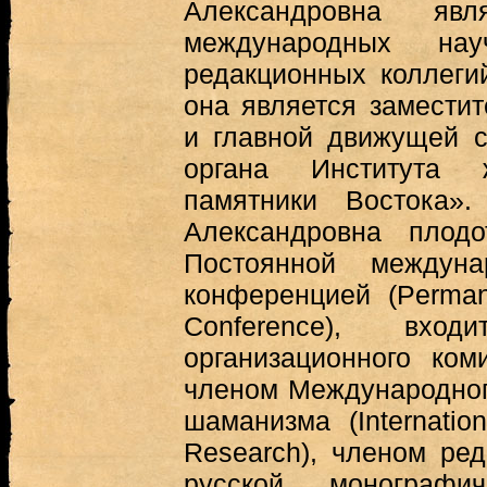
Александровна яв
международных на
редакционных коллеги
она является заместит
и главной движущей с
органа Института 
памятники Востока»
Александровна плодо
Постоянной междуна
конференцией (Permanen
Conference), в
организационного ком
членом Международног
шаманизма (Internatio
Research), членом ред
русской монографи