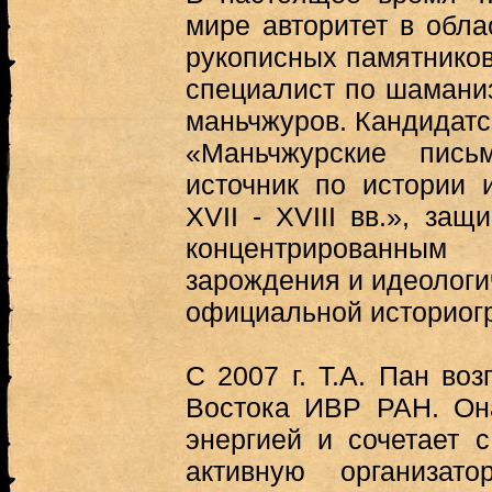
мире авторитет в обла
рукописных памятников
специалист по шаманиз
маньчжуров. Кандидатс
«Маньчжурские пись
источник по истории 
XVII - XVIII вв.», защ
концентрированным
зарождения и идеологи
официальной историогр
С 2007 г. Т.А. Пан во
Востока ИВР РАН. Он
энергией и сочетает 
активную организато