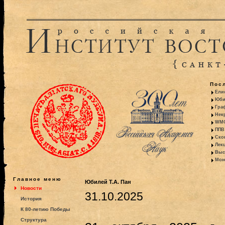
Пос
Ели
Юби
Гра
Некр
WMO:
ППВ 
Ско
Лекц
Выс
Моно
Главное меню
Юбилей Т.А. Пан
Новости
31.10.2025
История
К 80-летию Победы
Структура