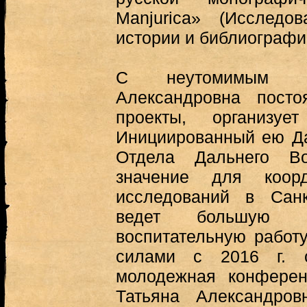
Manjurica» (Исследо
истории и библиографи
С неутомимым эн
Александровна посто
проекты, организуе
Инициированный ею Д
Отдела Дальнего В
значение для коорд
исследований в Санк
ведет большую п
воспитательную работу
силами с 2016 г. о
молодежная конферен
Татьяна Александров