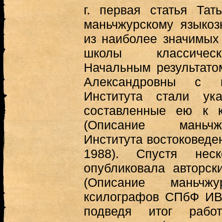
г. первая статья Та
маньчжурскому языко
из наиболее значимых
школы классическ
Начальным результато
Александровны с 
Института стали ук
составленные ею к к
(Описание маньчж
Института востоковеде
1988). Спустя нес
опубликовала авторск
(Описание маньчж
ксилографов СПбФ ИВ 
подведя итог рабо