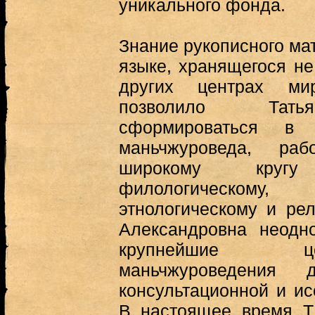
уникального фонда.
Знание рукописного ма
языке, хранящегося не
других центрах мир
позволило Тать
сформироваться в 
маньчжуроведа, ра
широкому круг
филологическом
этнологическому и рел
Александровна неодн
крупнейшие ц
маньчжуроведения д
консультационной и ис
В настоящее время Т