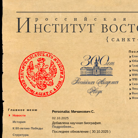
Пос
Ели
Юби
Гра
Некр
WMO:
ППВ 
Ско
Лекц
Выс
Моно
Главное меню
Personalia: Мичанович С.
Новости
02.10.2025
История
Добавлена научная биография.
Подробнее...
К 80-летию Победы
Последнее обновление ( 30.10.2025 )
Структура