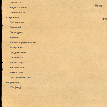
Personalia
« Пред.
Научная жизнь
Рукописные
сокровища
Вер
Публикации
Лекторий
Периодика
Архивы
Работа с рукописями
Экскурсии
Продажа книг
Спонсорам
Аспирантура
Библиотека
ИВР в СМИ
Противодействие
коррупции
IOM (eng)