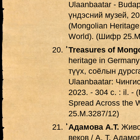
Ulaanbaatar - Buda
үндэсний музей, 2023.
(Mongolian Heritage
World). (Шифр 25.М
Treasures of Mongo
heritage in German
түүх, соёлын дурсга
Ulaanbaatar: Чинги
2023. - 304 с. : il. 
Spread Across the 
25.М.3287/12)
Адамова А.Т.
Живоп
веков / А. Т. Адамо