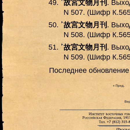
故宮文物月刊
. Выхо
N 507. (Шифр К.565
故宮文物月刊
. Выхо
N 508. (Шифр К.565
故宮文物月刊
. Выхо
N 509. (Шифр К.565
Последнее обновление (
« Пред.
Вер