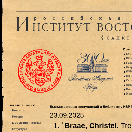
Пос
Ели
Юби
Гра
Некр
WMO:
ППВ 
Ско
Лекц
Выс
Моно
Главное меню
Выставка новых поступлений в Библиотеку ИВР РА
Новости
23.09.2025
История
К 80-летию Победы
Braae, Christel.
Tre
Структура