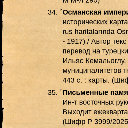
Османская импер
исторических картах
rus haritalarında Os
- 1917) / Автор те
перевод на турецки
Ильяс Кемальоглу. 
муниципалитетов тю
443 с. : карты. (Ши
Письменные памя
Ин-т восточных рук
Выходит ежеквартал
(Шифр Р 3999/2025/