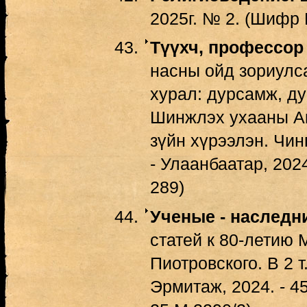
2025г. № 2. (Шифр 
Түүхч, профессор
насны ойд зориулс
хурал: дурсамж, дур
Шинжлэх ухааны Ак
зүйн хүрээлэн. Чин
- Улаанбаатар, 202
289)
Ученые - наследн
статей к 80-летию
Пиотровского. В 2 т.
Эрмитаж, 2024. - 45