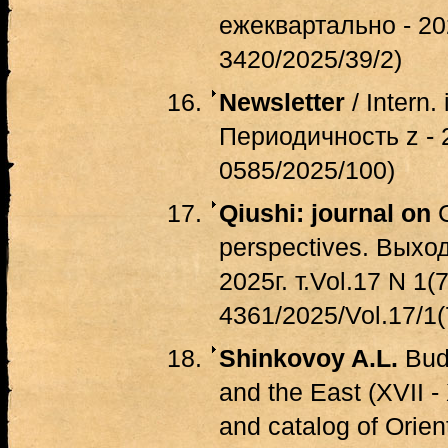
ежеквартально - 202
3420/2025/39/2)
Newsletter
/ Intern. 
Периодичность z - 
0585/2025/100)
Qiushi: journal on
C
perspectives. Выхо
2025г. т.Vol.17 N 1
4361/2025/Vol.17/1(
Shinkovoy A.L.
Budd
and the East (XVII -
and catalog of Orient