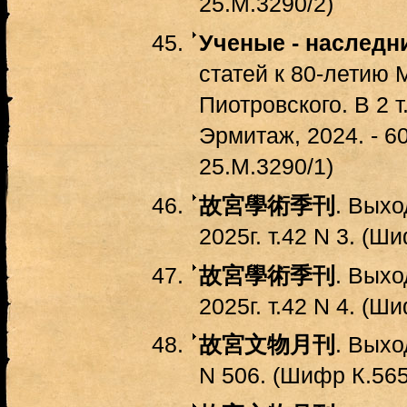
25.М.3290/2)
Ученые - наследн
статей к 80-летию
Пиотровского. В 2 т.
Эрмитаж, 2024. - 60
25.М.3290/1)
故宮學術季刊
. Выхо
2025г. т.42 N 3. (Ш
故宮學術季刊
. Выхо
2025г. т.42 N 4. (Ш
故宮文物月刊
. Выхо
N 506. (Шифр К.565