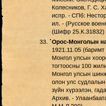
Колесников, Г. С. Х
испр. - СПб: Нестор
ил. - (Русское вое
(Шифр 25.К.31832)
Орос-Монголын н
1921.11.05 (баримт
Монгол улсын хоор
тогтоосны 100 жили
Монгол улсын шин
олон улс судлалын 
зүйн хүрээлэн, гад
Архив. - Улаанбаата
М М-Л 290)