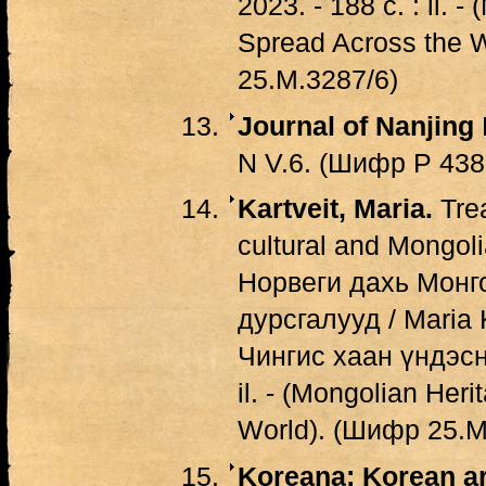
2023. - 188 с. : il. 
Spread Across the 
25.М.3287/6)
Journal of Nanjing
N V.6. (Шифр Р 438
Kartveit, Maria.
Trea
cultural and Mongol
Норвеги дахь Монг
дурсгалууд / Maria K
Чингис хаан үндэсни
il. - (Mongolian Her
World). (Шифр 25.М
Koreana: Korean ar