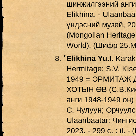
шинжилгээний анги 
Elikhina. - Ulaanbaa
үндэсний музей, 2023.
(Mongolian Heritage
World). (Шифр 25.М
Elikhina Yu.I.
Karako
Hermitage: S.V. Kise
1949 = ЭРМИТАЖ
ХОТЫН ӨВ (С.В.Ки
анги 1948-1949 он) /
С. Чулуун; Орчуулса
Ulaanbaatar: Чинги
2023. - 299 с. : il. 