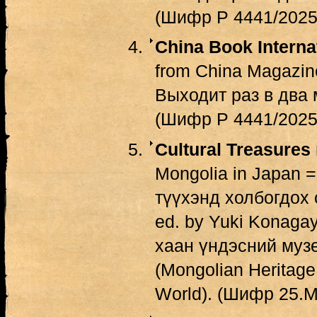
(Шифр Р 4441/2025
China Book Interna
from China Magazine
Выходит раз в два 
(Шифр Р 4441/2025
Cultural Treasures 
Mongolia in Japan 
түүхэнд холбогдох 
ed. by Yuki Konagay
хаан үндэсний музей,
(Mongolian Heritage
World). (Шифр 25.М