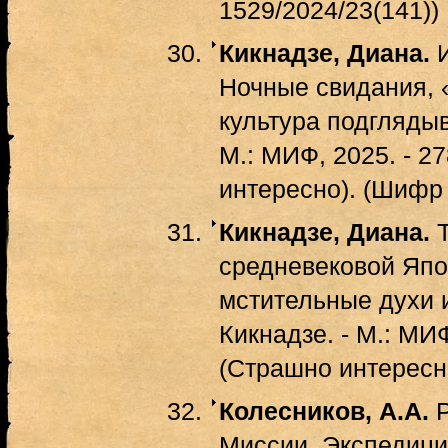
1529/2024/23(141))
Кикнадзе, Диана.
И
Ночные свидания, 
культура подглядыв
М.: МИФ, 2025. - 27
интересно). (Шифр 
Кикнадзе, Диана.
Т
средневековой Япо
мстительные духи 
Кикнадзе. - М.: МИФ,
(Страшно интересн
Колесников, А.А.
Р
Миссии. Экспедиции