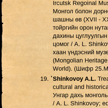
Ircutsk Regoinal Mu
Монгол болон дорн
шашны өв (XVII - X
тойргийн орон нута
дахины цуглуулгын 
цомог / A. L. Shinko
хаан үндэсний музей,
(Mongolian Heritage
World). (Шифр 25.М
Shinkovoy A.L.
Trea
cultural and historic
Унгар дахь монгол
/ A. L. Shinkovoy; ed