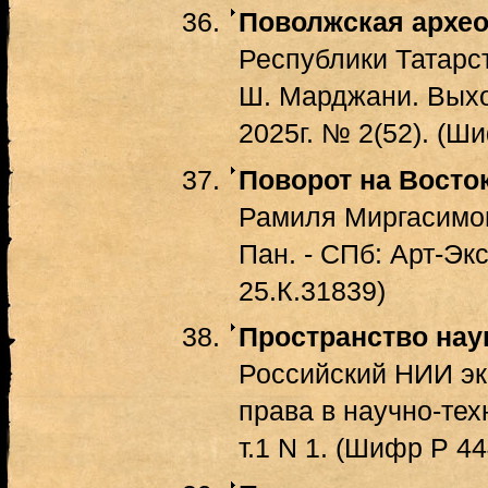
Поволжская архео
Республики Татарст
Ш. Марджани. Выхо
2025г. № 2(52). (Ш
Поворот на Восток
Рамиля Миргасимови
Пан. - СПб: Арт-Эк
25.К.31839)
Пространство нау
Российский НИИ эк
права в научно-тех
т.1 N 1. (Шифр Р 44