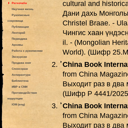
cultural and histori
Personalia
Научная жизнь
Дани дахь Монголы
Рукописные
Christel Braae. - U
сокровища
Публикации
Чингис хаан үндэсни
Лекторий
Периодика
il. - (Mongolian Her
Архивы
World). (Шифр 25.М
Работа с рукописями
Экскурсии
China Book Interna
Продажа книг
Спонсорам
from China Magazine
Аспирантура
Библиотека
Выходит раз в два м
ИВР в СМИ
(Шифр Р 4441/2025
Противодействие
коррупции
China Book Interna
IOM (eng)
from China Magazine
Выходит раз в два 