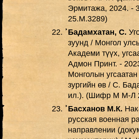
Эрмитажа, 2024. - 3
25.М.3289)
Бадамхатан, С.
Угс
зуунд / Монгол ул
Академи түүх, угса
Адмон Принт. - 202
Монголын угсаатан
зургийн өв / С. Бадам
ил.). (Шифр М М-Л 
Басханов М.К.
Нак
русская военная р
направлении (доку