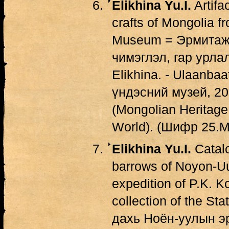
Elikhina Yu.I.
Artifa
crafts of Mongolia f
Museum = Эрмитаж
чимэглэл, гар урлал
Elikhina. - Ulaanba
үндэсний музей, 2023.
(Mongolian Heritage
World). (Шифр 25.М
Elikhina Yu.I.
Catalo
barrows of Noyon-Uu
expedition of P.K. K
collection of the S
дахь Ноён-уулын э