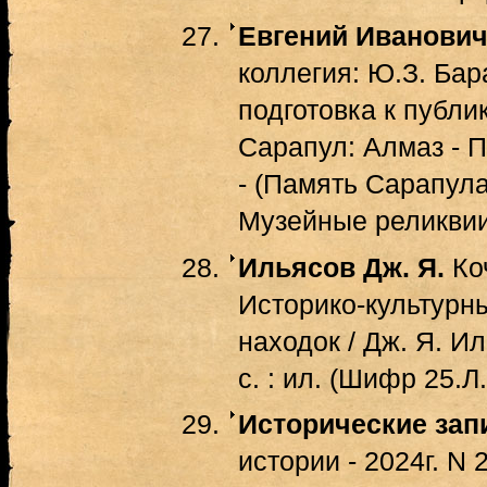
Евгений Иванови
коллегия: Ю.З. Бара
подготовка к публик
Сарапул: Алмаз - Пр
- (Память Cарапула
Музейные реликвии
Ильясов Дж. Я.
Коч
Историко-культурны
находок / Дж. Я. Ил
с. : ил. (Шифр 25.Л
Исторические зап
истории - 2024г. N 