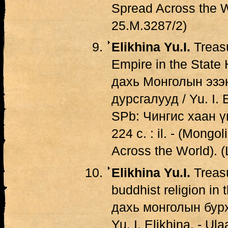
Spread Across the 
25.М.3287/2)
Elikhina Yu.I.
Treasu
Empire in the Stat
дахь Монголын эзэ
дурсгалууд / Yu. I. E
SPb: Чингис хаан ү
224 с. : il. - (Mongo
Across the World).
Elikhina Yu.I.
Treasu
buddhist religion i
дахь монголын бур
Yu. I. Elikhina. - U