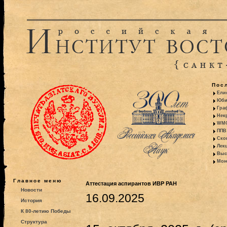
Пос
Ели
Юби
Гра
Некр
WMO:
ППВ 
Ско
Лекц
Выс
Моно
Главное меню
Аттестация аспирантов ИВР РАН
Новости
16.09.2025
История
К 80-летию Победы
Структура