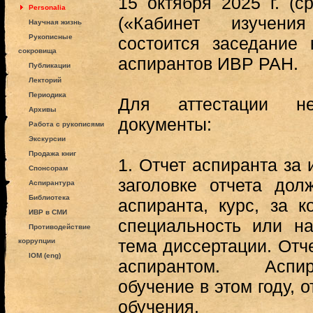
15 октября 2025 г. (с
Personalia
(«Кабинет изучени
Научная жизнь
Рукописные
состоится заседание 
сокровища
аспирантов ИВР РАН.
Публикации
Лекторий
Периодика
Для аттестации н
Архивы
документы:
Работа с рукописями
Экскурсии
Продажа книг
1.
Отчет аспиранта за 
Спонсорам
заголовке отчета до
Аспирантура
Библиотека
аспиранта, курс, за к
ИВР в СМИ
специальность или на
Противодействие
тема диссертации. Отч
коррупции
IOM (eng)
аспирантом. Аспи
обучение в этом году, 
обучения.