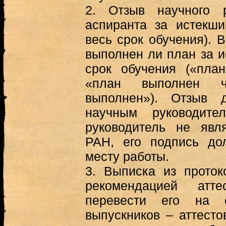
2.
Отзыв научного 
аспиранта за истекши
весь срок обучения). В
выполнен ли план за и
срок обучения («пла
«план выполнен ч
выполнен»). Отзыв 
научным руководит
руководитель не явл
РАН, его подпись до
месту работы.
3.
Выписка из проток
рекомендацией атт
перевести его на 
выпускников – аттесто