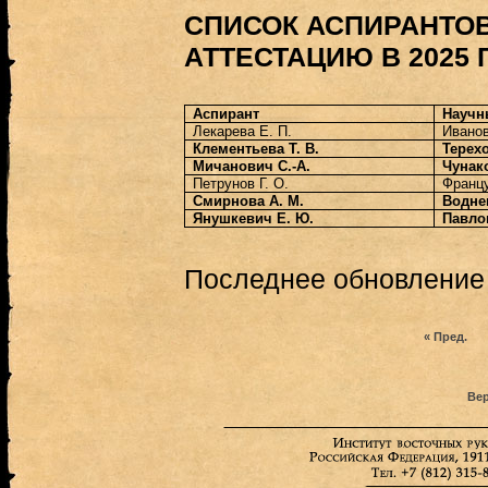
СПИСОК АСПИРАНТО
АТТЕСТАЦИЮ В 2025 Г
Аспирант
Научн
Лекарева Е. П.
Иванов
Клементьева Т. В.
Терехо
Мичанович С.-А.
Чунако
Петрунов Г. О.
Францу
Смирнова А. М.
Воднев
Янушкевич Е. Ю.
Павлов
Последнее обновление (
« Пред.
Вер