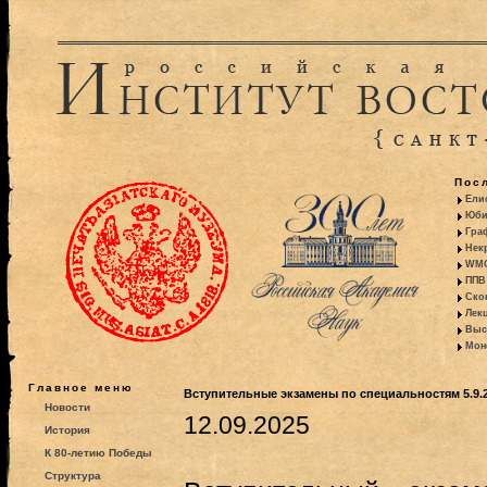
Пос
Ели
Юби
Гра
Некр
WMO:
ППВ 
Ско
Лекц
Выс
Моно
Главное меню
Вступительные экзамены по специальностям 5.9.2., 5.
Новости
12.09.2025
История
К 80-летию Победы
Структура