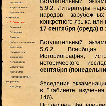
Вступительный экза
Personalia
5.9.2. Литературы нар
Научная жизнь
Рукописные
народов зарубежны
сокровища
конкретного языка или 
Публикации
17 сентября (среда) в 
Лекторий
Периодика
Архивы
Вступительный экза
Работа с рукописями
Экскурсии
5.6.2. Всеобщая
Продажа книг
Историография, ист
Спонсорам
исторического иссл
Аспирантура
Библиотека
сентября (понедельник
ИВР в СМИ
Противодействие
Заседания экзаменаци
коррупции
IOM (eng)
в "Кабинете изучения
146).
Последнее обновление (