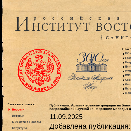
Пос
Юби
Гра
Некр
Ели
WMO:
ППВ 
Ско
Лекц
Выс
Моно
Главное меню
Публикация: Армия и военные традиции на Ближн
Всероссийской научной конференции молодых 
Новости
11.09.2025
История
К 80-летию Победы
Добавлена публикация:
Структура