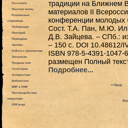
традиции на Ближнем В
Personalia
Научная жизнь
материалов II Всеросс
Рукописные
конференции молодых 
сокровища
Сост. Т.А. Пан, М.Ю. И
Публикации
Лекторий
Д.В. Зайцева. – СПб.: и
Периодика
– 150 с. DOI 10.48612/
Архивы
Работа с рукописями
ISBN 978-5-4391-1047-
Экскурсии
размещен Полный текст
Продажа книг
Подробнее...
Спонсорам
Аспирантура
Библиотека
« Пред.
ИВР в СМИ
Противодействие
коррупции
Вер
IOM (eng)