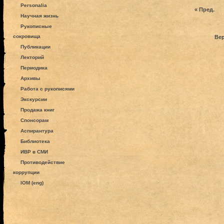
Personalia
« Пред.
Научная жизнь
Рукописные
сокровища
Вер
Публикации
Лекторий
Периодика
Архивы
Работа с рукописями
Экскурсии
Продажа книг
Спонсорам
Аспирантура
Библиотека
ИВР в СМИ
Противодействие
коррупции
IOM (eng)