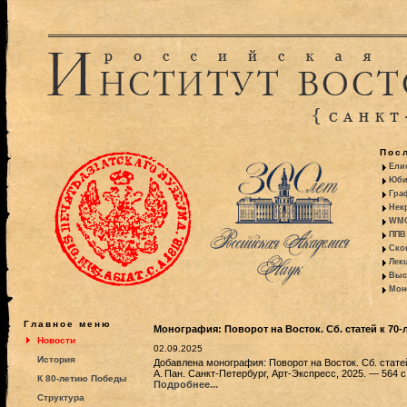
Пос
Ели
Юби
Гра
Некр
WMO:
ППВ 
Ско
Лекц
Выс
Моно
Главное меню
Монография: Поворот на Восток. Сб. статей к 70
Новости
02.09.2025
История
Добавлена монография: Поворот на Восток. Сб. стате
А. Пан. Санкт-Петербург, Арт-Экспресс, 2025. — 564 
К 80-летию Победы
Подробнее...
Структура