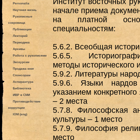
Институт восточных ру
Personalia
начале приема докумен
Научная жизнь
Рукописные
на платной осн
сокровища
специальностям:
Публикации
Лекторий
Периодика
5.6.2. Всеобщая истори
Архивы
5.6.5. Историограф
Работа с рукописями
Экскурсии
методы исторического 
Продажа книг
5.9.2. Литературы наро
Спонсорам
5.9.6. Языки нардо
Аспирантура
Библиотека
указанием конкретного
ИВР в СМИ
– 2 места
Противодействие
5.7.8. Философская а
коррупции
IOM (eng)
культуры – 1 место
5.7.9. Философия рели
место