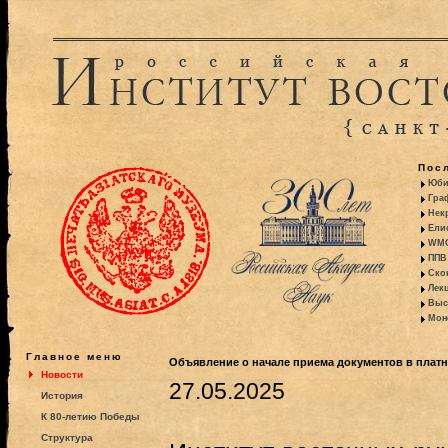
Пос
Юби
Гра
Некр
Ели
WMO:
ППВ 
Ско
Лекц
Выс
Моно
Главное меню
Объявление о начале приема документов в плат
Новости
27.05.2025
История
К 80-летию Победы
Структура