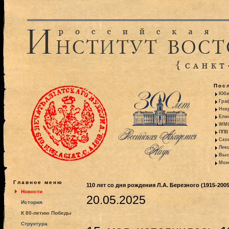
Пос
Юби
Гра
Некр
Ели
WMO:
ППВ 
Ско
Лекц
Выс
Моно
Главное меню
110 лет со дня рождения Л.А. Березного (1915-2005
Новости
20.05.2025
История
К 80-летию Победы
Структура