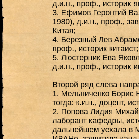
д.и.н., проф., историк-
3.
Ефимов Геронтий Вал
1980), д.и.н., проф., з
Китая;
4.
Березный Лев Абрамов
проф., историк-китаист;
5.
Люстерник Ева Яковл
д.и.н., проф., историк-
Второй ряд слева-напр
1.
Мельниченко Борис Н
тогда: к.и.н., доцент, и
2.
Попова Лидия Михайло
лаборант кафедры, ист
дальнейшем уехала в М
ИВАНе, защитила канд.