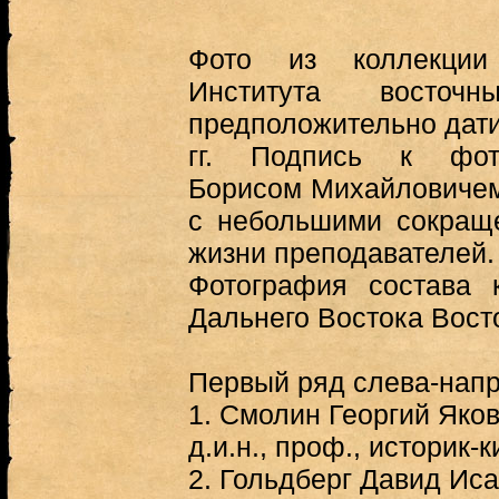
Фото из коллекции
Института восточ
предположительно дати
гг. Подпись к фот
Борисом Михайловичем
с небольшими сокращ
жизни преподавателей
Фотография состава 
Дальнего Востока Восто
Первый ряд слева-напр
1.
Смолин Георгий Яковл
д.и.н., проф., историк-к
2.
Гольдберг Давид Исаа