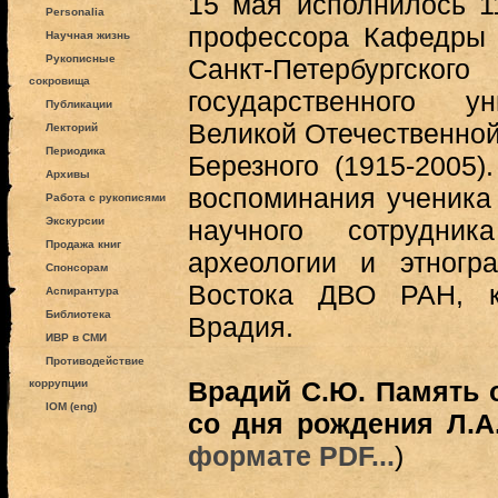
15 мая исполнилось 1
Personalia
профессора Кафедры 
Научная жизнь
Рукописные
Санкт-Петербургск
сокровища
государственного ун
Публикации
Великой Отечественно
Лекторий
Периодика
Березного (1915-2005)
Архивы
воспоминания ученика 
Работа с рукописями
Экскурсии
научного сотрудник
Продажа книг
археологии и этногр
Спонсорам
Востока ДВО РАН, к
Аспирантура
Библиотека
Врадия.
ИВР в СМИ
Противодействие
Врадий С.Ю. Память о
коррупции
IOM (eng)
со дня рождения Л.А.
формате PDF...
)