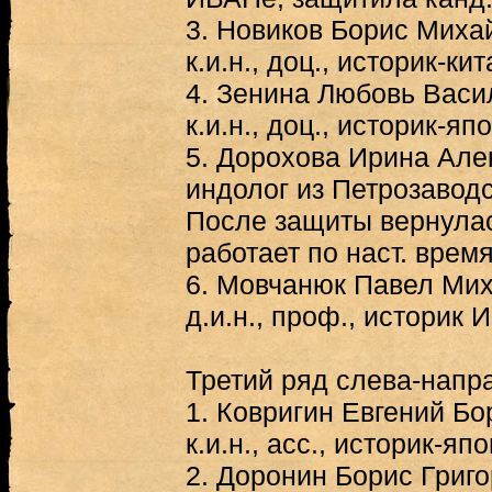
3.
Новиков Борис Михай
к.и.н., доц., историк-ки
4.
Зенина Любовь Васил
к.и.н., доц., историк-яп
5.
Дорохова Ирина Алек
индолог из Петрозаводс
После защиты вернулас
работает по наст. время
6.
Мовчанюк Павел Миха
д.и.н., проф., историк 
Третий ряд слева-напр
1.
Ковригин Евгений Бор
к.и.н., асс., историк-япо
2.
Доронин Борис Григор