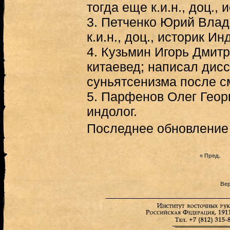
тогда еще к.и.н., доц., 
3.
Петченко Юрий Влади
к.и.н., доц., историк Ин
4.
Кузьмин Игорь Дмитр
китаевед; написал дис
суньятсенизма после с
5.
Парфенов Олег Георгие
индолог.
Последнее обновление (
« Пред.
Вер