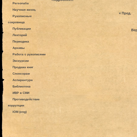
Personalia
Научная жизнь
« Пред.
Рукописные
сокровища
Публикации
Вер
Лекторий
Периодика
Архивы
Работа с рукописями
Экскурсии
Продажа книг
Спонсорам
Аспирантура
Библиотека
ИВР в СМИ
Противодействие
коррупции
IOM (eng)