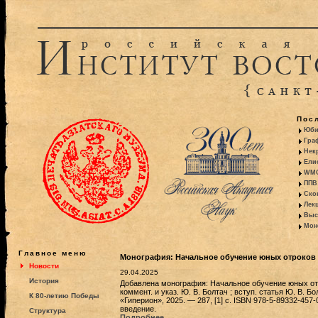
Пос
Юби
Гра
Некр
Ели
WMO:
ППВ 
Ско
Лекц
Выс
Моно
Главное меню
Монография: Начальное обучение юных отроков 
Новости
29.04.2025
История
Добавлена монография: Начальное обучение юных отро
коммент. и указ. Ю. В. Болтач ; вступ. статья Ю. В. Б
К 80-летию Победы
«Гиперион», 2025. — 287, [1] с. ISBN 978-5-89332-45
введение.
Структура
Подробнее...