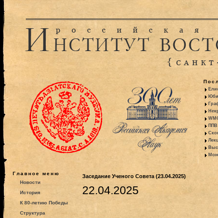
Пос
Ели
Юби
Гра
Некр
WMO:
ППВ 
Ско
Лекц
Выс
Моно
Главное меню
Заседание Ученого Совета (23.04.2025)
Новости
22.04.2025
История
К 80-летию Победы
Структура