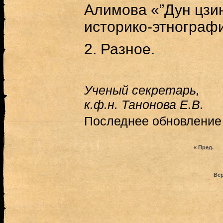
Алимова «”Дун цзин
историко-этнографи
2. Разное.
Ученый секретарь,
к.ф.н. Танонова Е.В.
Последнее обновление (
« Пред.
Вер