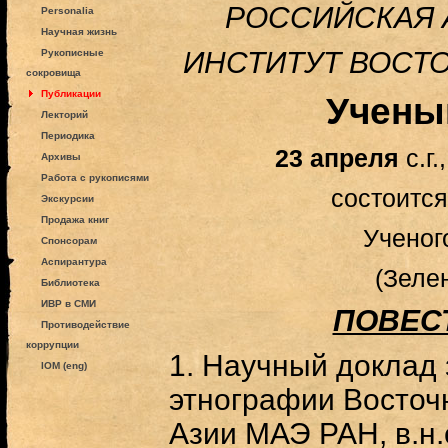
РОССИЙСКАЯ 
Personalia
Научная жизнь
ИНСТИТУТ ВОСТ
Рукописные
сокровища
Публикации
Учены
Лекторий
Периодика
23 апреля
с.г.,
Архивы
Работа с рукописями
состоитс
Экскурсии
Продажа книг
Ученог
Спонсорам
Аспирантура
(Зеле
Библиотека
ИВР в СМИ
ПОВЕСТ
Противодействие
коррупции
1. Научный доклад 
IOM (eng)
этнографии Восточ
Азии МАЭ РАН, в.н.с.