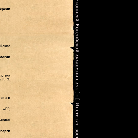
ерсии
йские
ологии
иотеки
 Г. З.
рсив в
, ФРГ;
entral
аварги