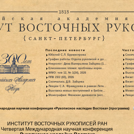
Последние новости
Част
Юбилей С.Л. Бурмистрова
Сконч
График работы Отдела рукописей и до...
Некро
Некролог: Дина Валерьевна Зайцева (1...
Графи
Елисеевские чтения: проблемы корее...
Интер
WMO: том 12, № 1(24), 2026
Выста
ППВ 23/2 (65), 2026
Визит
Скончалась Д.В. Зайцева
Визит 
Лекции С.А. Французова в рамках Летн...
Елисе
Выставка новых поступлений в Библи...
Моног
Монография: Японские древности (ист...
Лекци
народная научная конференция «Рукописное наследие Востока» (программа)
ИНСТИТУТ ВОСТОЧНЫХ РУКОПИСЕЙ РАН
Четвертая Международная научная конференция