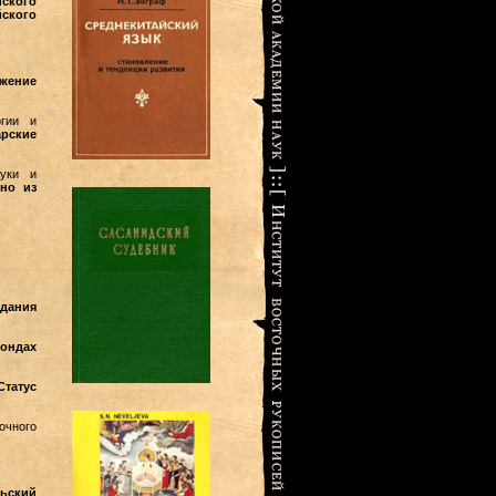
йского
йского
ажение
огии и
арские
ауки и
но из
здания
фондах
Статус
очного
льский