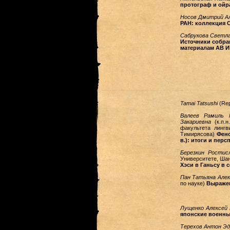
протограф и ойр
Носов Дмитрий А
РАН: коллекция 
Сабрукова Светл
Источники собран
материалам АВ И
Tamai Tatsushi
(Rep
Валеев Рамиль 
Закариевна
(к.п.н
факультета лингв
Тимирясова)
Фено
в.): итоги и пер
Березкин Ростис
Университете, Ша
Хэси в Ганьсу в
Пан Татьяна Алек
по науке)
Выражен
Лущенко Алексей
японские военные
Терехов Антон Эд