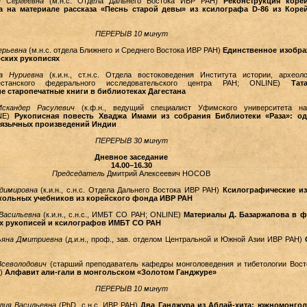
 Сергеевна
(м.н.с. Отдела Дальнего Востока ИВР РАН)
Реконструкция коре
а на материале рассказа «Песнь старой девы» из ксилографа D-86 из Коре
ПЕРЕРЫВ 10 минут
ерьевна
(м.н.с. отдела Ближнего и Среднего Востока ИВР РАН)
Единственное изобр
бских рукописях
а Нуриевна
(к.и.н., ст.н.с. Отдела востоковедения Института истории, археол
естанского федерального исследовательского центра РАН; ONLINE)
Тат
е старопечатные книги в библиотеках Дагестана
скандер Расулевич
(к.ф.н., ведущий специалист Уфимского университета н
INE)
Рукописная повесть Хваджа Имами из собрания Библиотеки «Раза»: од
оязычных произведений Индии
ПЕРЕРЫВ 30 минут
Дневное заседание
14.00–16.30
Председатель
Дмитрий Алексеевич НОСОВ
димировна
(к.и.н., с.н.с. Отдела Дальнего Востока ИВР РАН)
Ксилографические и
ольных учебников из корейского фонда ИВР РАН
Васильевна
(к.и.н., с.н.с., ИМБТ СО РАН; ONLINE)
Материалы Д. Базаржапова в 
х рукописей и ксилографов ИМБТ СО РАН
ьяна Дмитриевна
(д.и.н., проф., зав. отделом Центральной и Южной Азии ИВР РАН)
Всеволодович
(старший преподаватель кафедры монголоведения и тибетологии Вост
У)
Алфавит али-гали в монгольском «Золотом Ганджуре»
ПЕРЕРЫВ 10 минут
лия Васильевна
(PhD, с.н.с. ИВР РАН)
Два Ганджура из Аблай-хита: южномонго