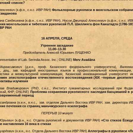
атский список?
лексеевич
(к.ф.н., с.н.с. ИВР РАН)
Фольклорные рукописи в монгольском собрани
Самданова
ана Санджиевна
(к.ф.н., с.н.с. ИВР РАН),
Носов Дмитрий Алексеевич
(к.ф.н., с.н.с. И
ия монгольских и тибетских рукописей П.Л. Шиллинга фон Канштадта (1786-183
ВР РАН
16 АПРЕЛЯ, СРЕДА
Утреннее заседание
11.00–13.30
Председатель
Алексей Юрьевич ЛУЩЕНКО
resentative of Lab. Serindia Assoc. Inc.; ONLINE)
Merv Avadāna
Миргасимович
(д.и.н., проф. Казанского федерального университета),
Валеев
., доц., зав. кафедрой иностранных языков в профессиональной коммуникации,
истики и межкультурной коммуникации, Казанский инновационный университет им
мен эпистолографии отечественного востоковедения (XIX –первые десятиле
спективы изучения
лав Владимирович
(PhD, с.н.с., Институт гуманитарных исследований при Фуда
нхай, КНР; ONLINE)
Проблема сохранения рукописного наследия баоцзюаней в 
 современный период
сандровна
(к.и.н., в.н.с., зав. отделом Дальнего Востока ИВР РАН, зам. директора И
ие почтения со страниц маньчжурского ксилографа
ПЕРЕРЫВ 10 минут
 Юрьевич
(к.ф.н., н.с. Отдела рукописей и документов ИВР РАН)
«Сто стихов Ёсиц
 наставления 16 века в стихах
уардович
(к.и.н., н.с. Отдела Дальнего Востока ИВР РАН)
Аллографы в рукописи «Л