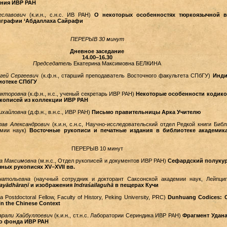
ания ИВР РАН
еславович
(к.и.н., с.н.с. ИВ РАН)
О некоторых особенностях тюркоязычной в
лиграфии ‘Абдаллаха Сайрафи
ПЕРЕРЫВ 30 минут
Дневное заседание
14.00–16.30
Председатель
Екатерина Максимовна БЕЛКИНА
гей Сергеевич
(к.ф.н., старший преподаватель Восточного факультета СПбГУ)
Инди
иотеке СПбГУ
икторовна
(к.ф.н., н.с., ученый секретарь ИВР РАН)
Некоторые особенности кодик
кописей из коллекции ИВР РАН
ихайловна
(д.ф.н., в.н.с., ИВР РАН)
Письмо правительницы Арка Учителю
лав Александрович
(к.и.н, с.н.с, Научно-исследовательский отдел Редкой книги Библ
емии наук)
Восточные рукописи и печатные издания в библиотеке академика
ПЕРЕРЫВ 10 минут
а Максимовна
(м.н.с., Отдел рукописей и документов ИВР РАН)
Сефардский полуку
ных рукописях XV–XVII вв.
натольевна
(научный сотрудник и докторант Саксонской академии наук, Лейпциг
jayādhāraṇī
и изображения
Indraśailaguhā
в пещерах Кучи
a Postdoctoral Fellow, Faculty of History, Peking University, PRC)
Dunhuang Codices: C
n the Chinese Context
рали Хайбуллоевич
(к.и.н., ст.н.с. Лаборатории Сериндика ИВР РАН)
Фрагмент Удан
о фонда ИВР РАН