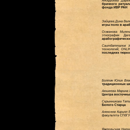
Анофриева Дарья
брачного ритуал
фонда ИВР РАН
Зайцева Дина Вал
игры поло в ара
Османова Милен
этнографии Даг
арабографически
Саитбатталов И
технологий; ONL
последних тюрк
Болтач Юлия Вла
традиционных шк
Аюшеева Марина 
Центра восточны
Скрынникова Тат
Белого Старца
Алексеев Кирилл 
факультета СПбГ
Ямпольская Ната