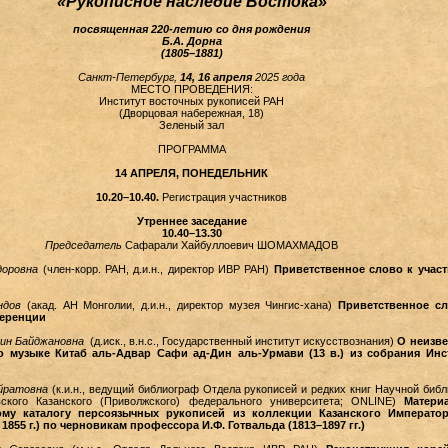
«Рукописное наследие Востока»
посвященная 220-летию со дня рождения
Б.А. Дорна
(1805–1881)
Санкт-Петербург,
14, 16 апреля
2025 года
МЕСТО ПРОВЕДЕНИЯ:
Институт восточных рукописей РАН
(Дворцовая набережная, 18)
Зеленый зал
ПРОГРАММА
14 АПРЕЛЯ, ПОНЕДЕЛЬНИК
10.20–10.40.
Регистрация участников
Утреннее заседание
10.40–13.30
Председатель
Сафарали Хайбуллоевич ШОМАХМАДОВ
доровна
(член-корр. РАН, д.и.н., директор ИВР РАН)
Приветственное слово к учас
ндов
(акад. АН Монголии, д.и.н., директор музея Чингис-хана)
Приветственное с
ференции
ин Байджановна
(д.иск., в.н.с., Государственный институт искусствознания)
О неизв
 о музыке Китаб аль-Адвар Сафи ад-Дин аль-Урмави (13 в.) из собрания Инс
йратовна
(к.и.н., ведущий библиограф Отдела рукописей и редких книг Научной библ
вского Казанского (Приволжского) федерального университета; ONLINE)
Матери
ому каталогу персоязычных рукописей из коллекции Казанского Император
1855 г.) по черновикам профессора И.Ф. Готвальда (1813–1897 гг.)