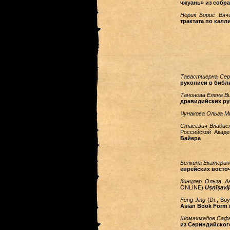
чжуань» из собр
Норик Борис Вяч
трактата по кал
Тавастшерна Сер
рукописи в библ
Танонова Елена В
дравидийских ру
Чунакова Ольга М
Стасевич Владис
Российской Акад
Байера
Белкина Екатерин
еврейских восточ
Кинцлер Ольга А
ONLINE)
Uṣṇīṣavi
Feng Jing
(Dr., Boy
Asian Book Form i
Шомахмадов Сафа
из Сериндийског