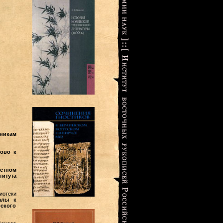
тникам
лово к
естном
титута
иотеки
алы к
ского