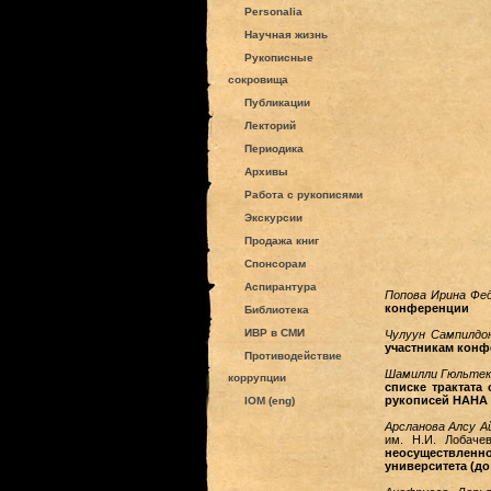
Personalia
Научная жизнь
Рукописные
сокровища
Публикации
Лекторий
Периодика
Архивы
Работа с рукописями
Экскурсии
Продажа книг
Спонсорам
Аспирантура
Попова Ирина Фе
конференции
Библиотека
ИВР в СМИ
Чулуун Сампилдо
участникам кон
Противодействие
Шамилли Гюльтек
коррупции
списке трактата
рукописей НАНА
IOM (eng)
Арсланова Алсу А
им. Н.И. Лобаче
неосуществленн
университета (до 