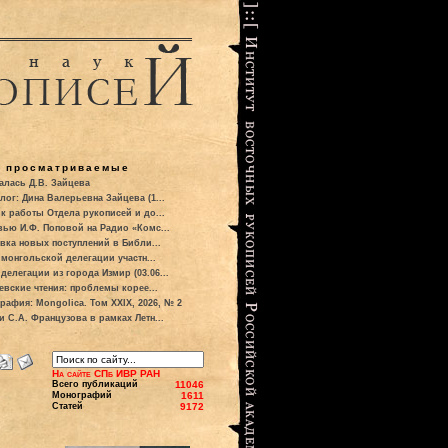
о просматриваемые
алась Д.В. Зайцева
лог: Дина Валерьевна Зайцева (1...
к работы Отдела рукописей и до...
вью И.Ф. Поповой на Радио «Комс...
вка новых поступлений в Библи...
 монгольской делегации участн...
делегации из города Измир (03.06...
евские чтения: проблемы корее...
рафия: Mongolica. Том XXIX, 2026, № 2
и С.А. Французова в рамках Летн...
На сайте СПб ИВР РАН
Всего публикаций
11046
Монографий
1611
Статей
9172