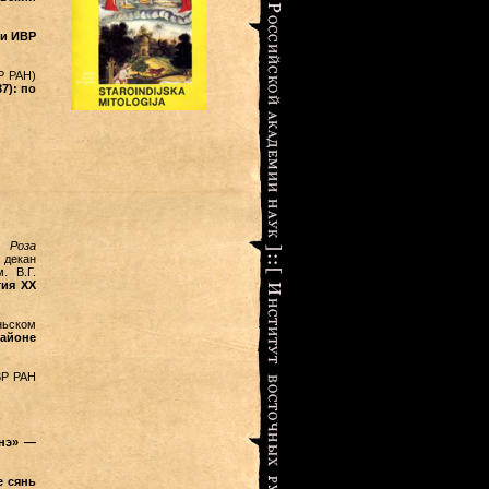
и ИВР
ВР РАН)
7): по
а Роза
 декан
. В.Г.
тия XX
ньском
районе
ВР РАН
унэ» —
е сянь