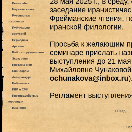
28 мая 2025 г., в среду
Personalia
заседание иранистичес
Научная жизнь
Рукописные
Фрейманские чтения, 
сокровища
иранской филологии.
Публикации
Лекторий
Периодика
Просьба к желающим пр
Архивы
семинаре прислать наз
Работа с рукописями
Экскурсии
выступления до 21 мая 
Продажа книг
Михайловне Чунаковой (
Спонсорам
ochunakova@inbox.ru
)
Аспирантура
Библиотека
ИВР в СМИ
Регламент выступления
Противодействие
коррупции
IOM (eng)
« Пред.
Вер