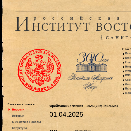
Пос
Ели
Юби
Гра
Некр
WMO:
ППВ 
Ско
Лекц
Выс
Моно
Главное меню
Фрейманские чтения – 2025 (инф. письмо)
Новости
01.04.2025
История
К 80-летию Победы
Структура