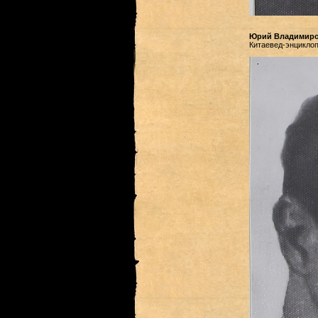
Юрий Владимиро
Китаевед-энциклоп