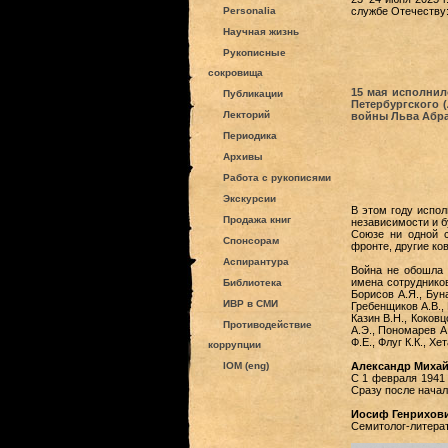
Personalia
службе Отечеству:
Научная жизнь
Рукописные
сокровища
15 мая исполнил
Публикации
Петербургского 
Лекторий
войны Льва Абрам
Периодика
Архивы
Работа с рукописями
Экскурсии
В этом году испол
Продажа книг
независимости и 
Союзе ни одной с
Спонсорам
фронте, другие ко
Аспирантура
Война не обошла 
имена сотрудников
Библиотека
Борисов А.Я., Буна
ИВР в СМИ
Гребенщиков А.В., 
Казин В.Н., Коков
Противодействие
А.Э., Пономарев А.
Ф.Е., Флуг К.К., Х
коррупции
IOM (eng)
Александр Миха
С 1 февраля 1941 
Сразу после начала
Иосиф Генрихов
Семитолог-литерат