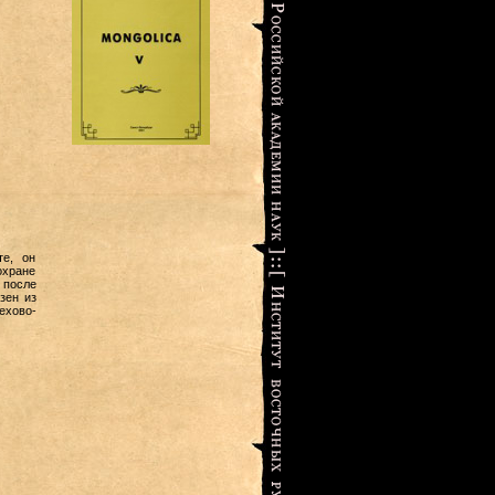
те, он
охране
 после
зен из
ехово-