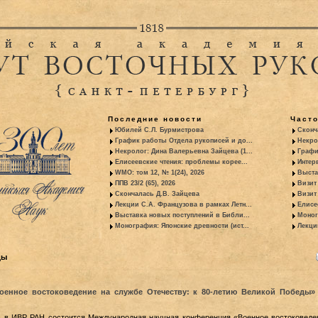
Последние новости
Част
Юбилей С.Л. Бурмистрова
Сконч
График работы Отдела рукописей и до...
Некро
Некролог: Дина Валерьевна Зайцева (1...
Графи
Елисеевские чтения: проблемы корее...
Интер
WMO: том 12, № 1(24), 2026
Выста
ППВ 23/2 (65), 2026
Визит
Скончалась Д.В. Зайцева
Визит 
Лекции С.А. Французова в рамках Летн...
Елисе
Выставка новых поступлений в Библи...
Моног
Монография: Японские древности (ист...
Лекци
ды
енное востоковедение на службе Отечеству: к 80-летию Великой Победы»
г. в ИВР РАН состоится Международная научная конференция «Военное востоковеде