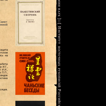
Санкт-
венной
Защита
етском
ись на
выбиты
 И.Г.,
г И.И.,
в П.П.,
кандов
ростина
сяцев.