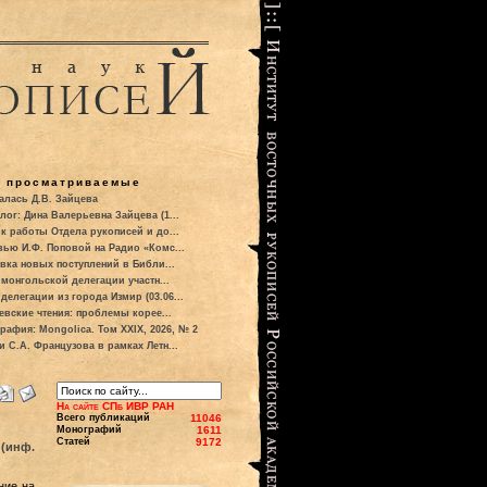
о просматриваемые
алась Д.В. Зайцева
лог: Дина Валерьевна Зайцева (1...
к работы Отдела рукописей и до...
вью И.Ф. Поповой на Радио «Комс...
вка новых поступлений в Библи...
 монгольской делегации участн...
делегации из города Измир (03.06...
евские чтения: проблемы корее...
рафия: Mongolica. Том XXIX, 2026, № 2
и С.А. Французова в рамках Летн...
На сайте СПб ИВР РАН
Всего публикаций
11046
Монографий
1611
Статей
9172
 (инф.
ние на