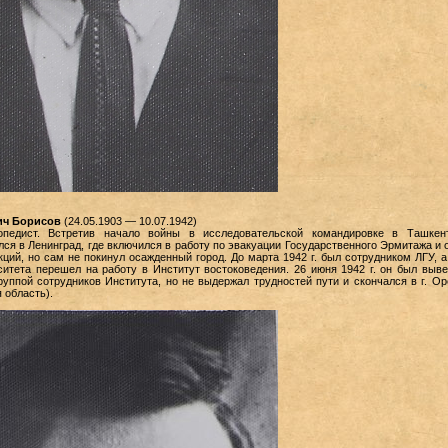
ич Борисов
(24.05.1903 — 10.07.1942)
лопедист. Встретив начало войны в исследовательской командировке в Ташкен
ся в Ленинград, где включился в работу по эвакуации Государственного Эрмитажа и 
ций, но сам не покинул осажденный город. До марта 1942 г. был сотрудником ЛГУ, а
итета перешел на работу в Институт востоковедения. 26 июня 1942 г. он был выве
руппой сотрудников Института, но не выдержал трудностей пути и скончался в г. Ор
 область).