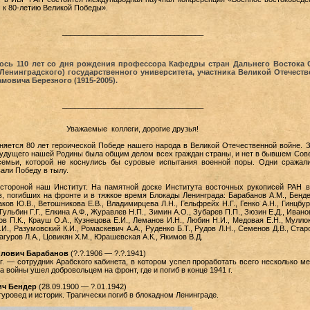
 к 80-летию Великой Победы».
__________________________________
ось 110 лет со дня рождения профессора Кафедры стран Дальнего Востока 
(Ленинградского) государственного университета, участника Великой Отечест
овича Березного (1915-2005).
__________________________________
Уважаемые коллеги, дорогие друзья!
няется 80 лет героической Победе нашего народа в Великой Отечественной войне. 
будущего нашей Родины была общим делом всех граждан страны, и нет в бывшем Сов
емьи, которой не коснулись бы суровые испытания военной поры. Одни сражал
вали Победу в тылу.
стороной наш Институт. На памятной доске Института восточных рукописей РАН 
, погибших на фронте и в тяжкое время Блокады Ленинграда: Барабанов А.М., Бендер
ков Ю.В., Ветошникова Е.В., Владимирцева Л.Н., Гельфрейх Н.Г., Генко А.Н., Гинцбур
Гульбин Г.Г., Елкина А.Ф., Журавлев Н.П., Зимин А.О., Зубарев П.П., Зюзин Е.Д., Ивано
цов П.К., Крауш О.А., Кузнецова Е.И., Леманов И.Н., Любин Н.И., Медовая Е.Н., Мулло
И., Разумовский К.И., Ромаскевич А.А., Руденко Б.Т., Рудов Л.Н., Семенов Д.В., Ста
етагуров Л.А., Цовикян Х.М., Юрашевская А.К., Якимов В.Д.
йлович Барабанов
(?.?.1906 — ?.?.1941)
г. — сотрудник Арабского кабинета, в котором успел проработать всего несколько ме
 войны ушел добровольцем на фронт, где и погиб в конце 1941 г.
ич Бендер
(28.09.1900 — ?.01.1942)
уровед и историк. Трагически погиб в блокадном Ленинграде.