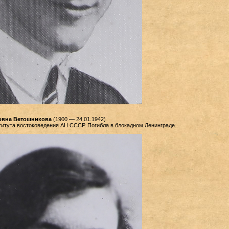
овна Ветошникова
(1900
—
24.01.1942)
итута востоковедения АН СССР. Погибла в блокадном Ленинграде.