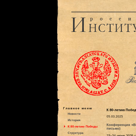
Главное меню
К 80-летию Побе
Новости
05.03.2025
История
Конференция «Во
К 80-летию Победы
письмо)
Структура
23–24 июня 2025 