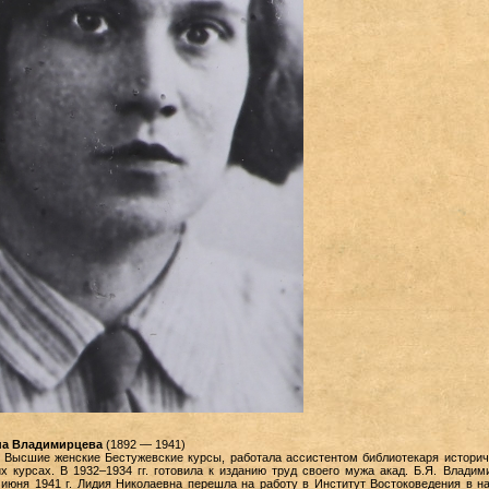
на
Владимирцева
(1892 — 1941)
а Высшие женские Бестужевские курсы, работала ассистентом библиотекаря историч
х курсах. В 1932–1934 гг. готовила к изданию труд своего мужа акад. Б.Я. Владим
 июня 1941 г. Лидия Николаевна перешла на работу в Институт Востоковедения в н