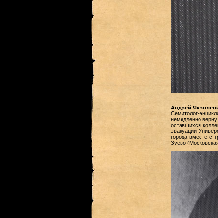
Андрей Яковлев
Семитолог-энцик
немедленно вернул
оставшихся коллек
эвакуации Универс
города вместе с г
Зуево (Московская