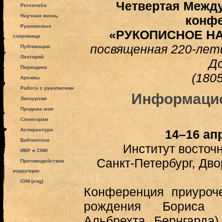
Четвертая Межд
Personalia
Научная жизнь
конф
Рукописные
«РУКОПИСНОЕ Н
сокровища
посвященная 220-лети
Публикации
Лекторий
Д
Периодика
(180
Архивы
Работа с рукописями
Информаци
Экскурсии
Продажа книг
Спонсорам
Аспирантура
14–16 апр
Библиотека
Институт восточ
ИВР в СМИ
Санкт-Петербург, Дв
Противодействие
коррупции
IOM (eng)
Конференция приуроч
рождения Бориса 
Альбрехта Бернгарда