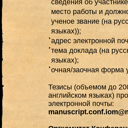
сведения об участнике
место работы и должно
ученое звание (на рус
языках));
адрес электронной поч
тема доклада (на русс
языках);
очная/заочная форма 
Тезисы (объемом до 200
английском языках) пр
электронной почты:
manuscript.conf.iom@m