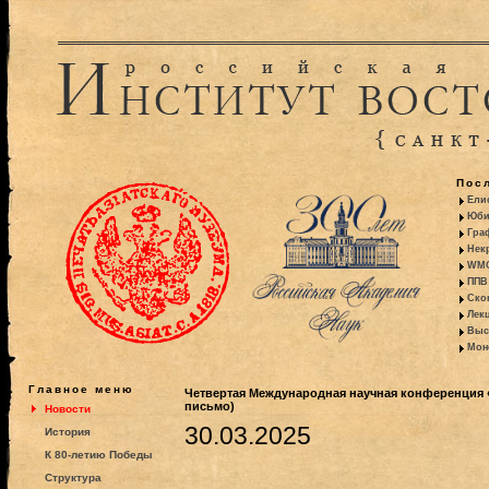
Пос
Ели
Юби
Гра
Некр
WMO:
ППВ 
Ско
Лекц
Выс
Моно
Главное меню
Четвертая Международная научная конференция 
письмо)
Новости
30.03.2025
История
К 80-летию Победы
Структура