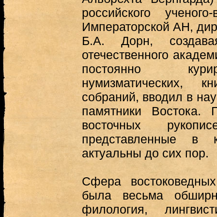
российского ученого-
Императорской АН, дир
Б.А. Дорн, создав
отечественного академ
постоянно кури
нумизматических, 
собраний, вводил в на
памятники Востока. 
восточных рукопи
представленные в к
актуальны до сих пор.
Сфера востоковедных
была весьма обширна
филология, лингвист