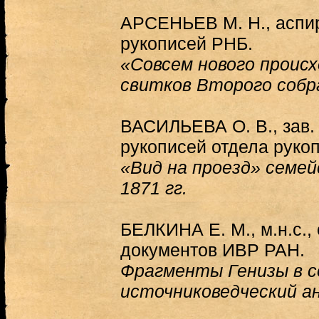
АРСЕНЬЕВ М. Н., аспир
рукописей РНБ.
«Совсем нового проис
свитков Второго собра
ВАСИЛЬЕВА О. В., зав.
рукописей отдела руко
«Вид на проезд» семей
1871 гг.
БЕЛКИНА Е. М., м.н.с.,
документов ИВР РАН.
Фрагменты Генизы в с
источниковедческий ан