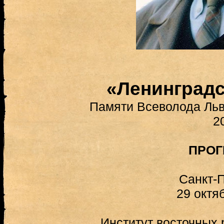
«Ленинград
Памяти Всеволода Льв
2
ПРО
Санкт-П
29 октяб
Институт восточных 