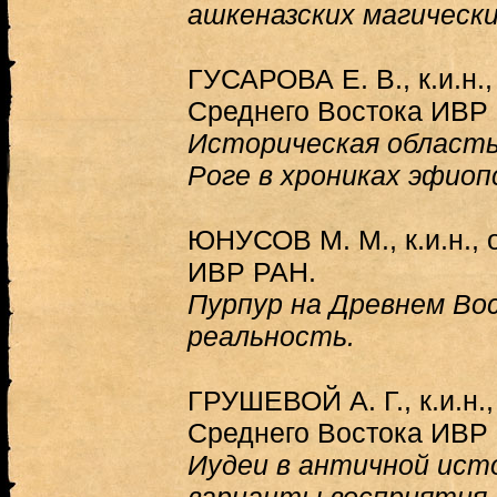
ашкеназских магически
ГУСАРОВА Е. В., к.и.н.
Среднего Востока ИВР
Историческая область
Роге в хрониках эфиоп
ЮНУСОВ М. М., к.и.н., 
ИВР РАН.
Пурпур на Древнем Во
реальность.
ГРУШЕВОЙ А. Г., к.и.н.
Среднего Востока ИВР
Иудеи в античной ист