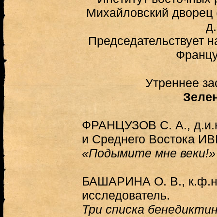
Михайловский дворец 
д.
Председательствует на
Францу
Утреннее за
Зеле
ФРАНЦУЗОВ С. А., д.и.н
и Среднего Востока И
«Подымите мне веки!»
БАШАРИНА О. В., к.ф.н
исследователь.
Три списка бенедикти