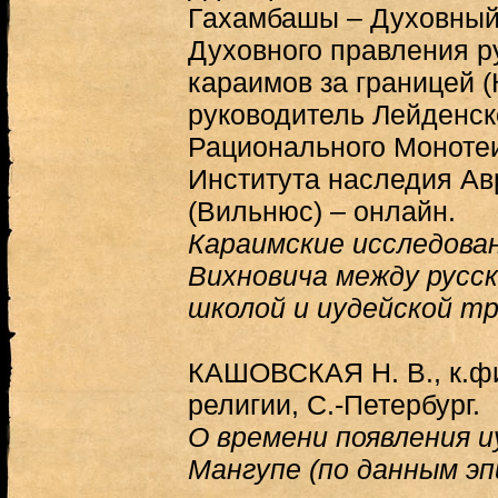
Гахамбашы – Духовный
Духовного правления р
караимов за границей (
руководитель Лейденск
Рационального Моноте
Института наследия А
(Вильнюс) – онлайн.
Караимские исследова
Вихновича между русс
школой и иудейской т
КАШОВСКАЯ Н. В., к.фи
религии, С.-Петербург.
О времени появления 
Мангупе (по данным эп