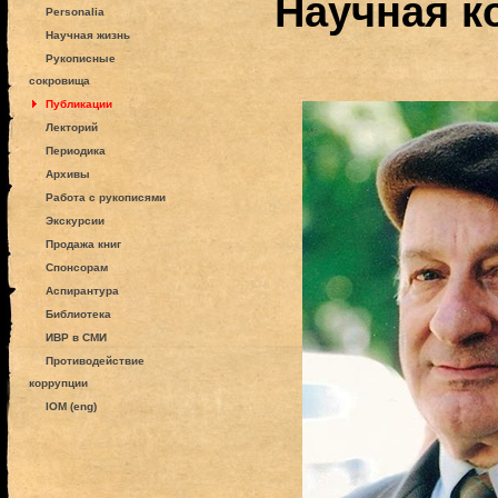
Научная к
Personalia
Научная жизнь
Рукописные
сокровища
Публикации
Лекторий
Периодика
Архивы
Работа с рукописями
Экскурсии
Продажа книг
Спонсорам
Аспирантура
Библиотека
ИВР в СМИ
Противодействие
коррупции
IOM (eng)