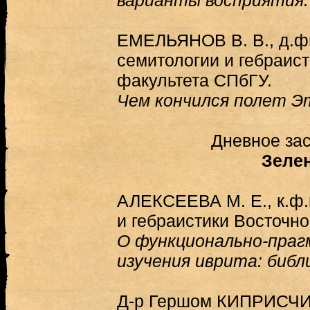
варианты восприятия.
ЕМЕЛЬЯНОВ В. В., д.фил
семитологии и гебраист
факультета СПбГУ.
Чем кончился полет 
Дневное зас
Зеле
АЛЕКСЕЕВА М. Е., к.ф.
и гебраистики Восточно
О функционально-праг
изучения иврита: библ
Д-р Гершом КИПРИСЧИ /