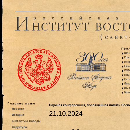
Пос
Юби
Гра
Некр
Ели
WMO:
ППВ 
Ско
Лекц
Выс
Моно
Главное меню
Научная конференция, посвященная памяти Всев
Новости
21.10.2024
История
К 80-летию Победы
Структура