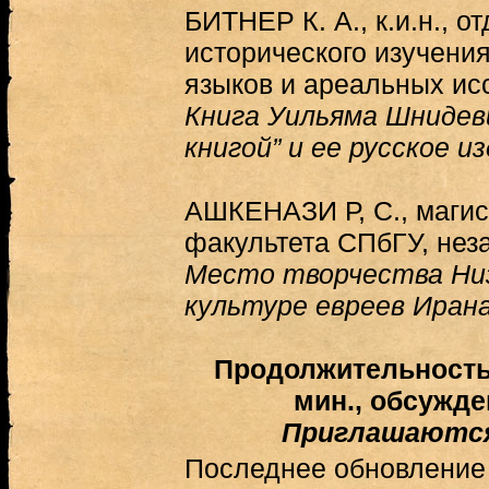
БИТНЕР К. А., к.и.н., о
исторического изучени
языков и ареальных и
Книга Уильяма Шнидев
книгой” и ее русское и
АШКЕНАЗИ Р, С., магис
факультета СПбГУ, нез
Место творчества Низ
культуре евреев Ирана
Продолжительность
мин., обсужде
Приглашаются
Последнее обновление (