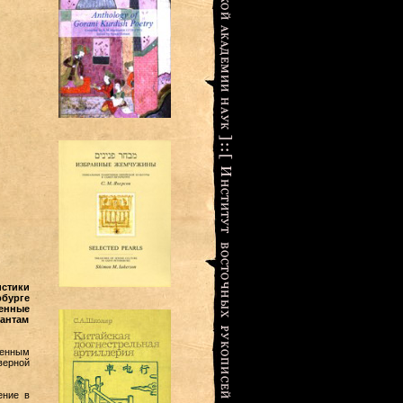
стики
рбурге
енные
рантам
оенным
верной
ение в