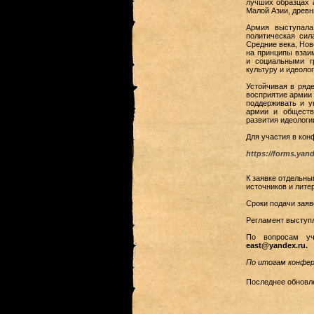
лучших образцах 
Малой Азии, древн
Армия выступала
политическая сил
Средние века, Нов
на принципы взаи
и социальными г
культуру и идеоло
Устойчивая в ряд
восприятие армии 
поддерживать и у
армии и обществ
развития идеологи
Для участия в ко
https://forms.yan
К заявке отдельны
источников и лите
Сроки подачи заяво
Регламент выступл
По вопросам уч
east@yandex.ru.
По итогам конфер
Последнее обновле