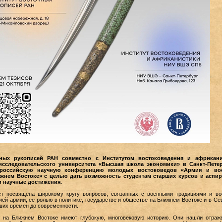
чных рукописей РАН совместно с Институтом востоковедения и африкани
сследовательского университета «Высшая школа экономики» в Санкт-Пете
ероссийскую научную конференцию молодых востоковедов «Армия и во
жнем Востоке» с целью дать возможность студентам старших курсов и аспи
и научные достижения.
ет посвящена широкому кругу вопросов, связанных с военными традициями и в
ией армии, ее ролью в политике, государстве и обществе на Ближнем Востоке и в Се
ших времен до современности.
 на Ближнем Востоке имеют глубокую, многовековую историю. Они нашли отраж