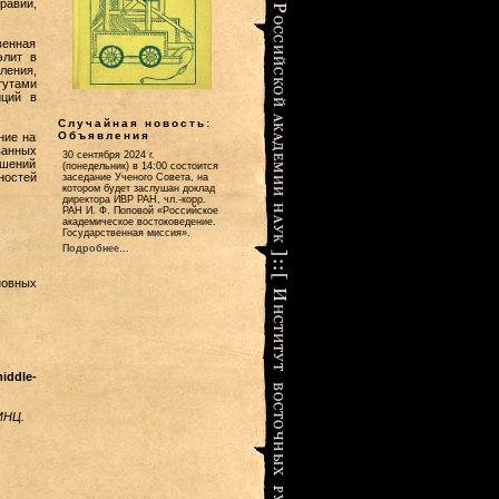
равии,
венная
элит в
ления,
тутами
иций в
Случайная новость:
Объявления
ние на
ванных
30 сентября 2024 г.
ошений
(понедельник) в 14:00 состоится
ностей
заседание Ученого Совета, на
котором будет заслушан доклад
директора ИВР РАН, чл.-корр.
РАН И. Ф. Поповой «Российское
академическое востоковедение.
Государственная миссия».
Подробнее...
новных
iddle-
ИНЦ.