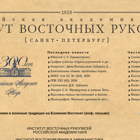
Последние новости
Част
Юбилей С.Л. Бурмистрова
Сконч
График работы Отдела рукописей и до...
Некро
Некролог: Дина Валерьевна Зайцева (1...
Графи
Елисеевские чтения: проблемы корее...
Интер
WMO: том 12, № 1(24), 2026
Выста
ППВ 23/2 (65), 2026
Визит
Скончалась Д.В. Зайцева
Визит 
Лекции С.А. Французова в рамках Летн...
Елисе
Выставка новых поступлений в Библи...
Моног
Монография: Японские древности (ист...
Лекци
мия и военные традиции на Ближнем Востоке» (инф. письмо)
ИНСТИТУТ ВОСТОЧНЫХ РУКОПИСЕЙ
РОССИЙСКОЙ АКАДЕМИИ НАУК
ИНСТИТУТ ВОСТОКОВЕДЕНИЯ И АФРИКАНИСТИКИ