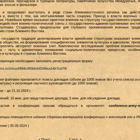
арабской, персидской и турецкой литературы, памятниках искусства Междуречья, А
их эпосах и фольклоре.
 и продолжает выступать в ряде стран ближневосточного региона как дейст
а и, вместе с тем, как неотъемлемая часть социума. Приход к власти военных 
ое, Новейшее время оказывал заметное влияние на структуру государственного управ
модействия военно-политической элиты с государственно-административными инсти
руппами. Создавались предпосылки для глубокого проникновения военных трад
гию стран Ближнего Востока.
е государств традиция делегирования власти армейским структурам оказывает влия
в обществе, на формирование специфических элементов культуры и идеологии, приз
креплять авторитет военных элит. Комплексное исследование проблем взаимоотн
а – путь к адекватному пониманию социально-политических процессов, особен
и и культуры в странах Ближнего Востока.
нференции необходимо заполнить регистрационную форму:
dex.ru/cloud/664c959deb6146ea14b7cd79/
ми файлами прилагаются тезисы докладов (объем до 1000 знаков без учета списка ос
ратуры) и резолюция научного руководителя (до 1000 знаков).
к – до 21.10.2024 г.
ений: 15 мин. для представления доклада, 5 мин. для обсуждения доклада.
астия в конференции просим обращаться в оргкомитет:
conference-army-m
енции планируется издание сборника материалов конференции с внесением его в Р
ние ( 05.09.2024 )
« Пред.
След. »