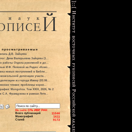
о просматриваемые
алась Д.В. Зайцева
лог: Дина Валерьевна Зайцева (1...
к работы Отдела рукописей и до...
вью И.Ф. Поповой на Радио «Комс...
вка новых поступлений в Библи...
 монгольской делегации участн...
делегации из города Измир (03.06...
евские чтения: проблемы корее...
рафия: Mongolica. Том XXIX, 2026, № 2
и С.А. Французова в рамках Летн...
На сайте СПб ИВР РАН
Всего публикаций
11046
Монографий
1611
Статей
9172