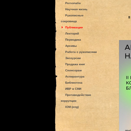
Personalia
Научная жизнь
Рукописные
I
сокровища
Публикации
Лекторий
Периодика
Архивы
Работа с рукописями
Экскурсии
Продажа книг
Спонсорам
Аспирантура
Библиотека
ИВР в СМИ
Противодействие
коррупции
IOM (eng)