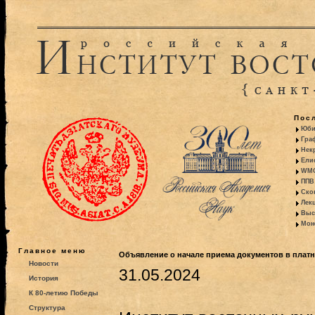
Пос
Юби
Гра
Некр
Ели
WMO:
ППВ 
Ско
Лекц
Выс
Моно
Главное меню
Объявление о начале приема документов в плат
Новости
31.05.2024
История
К 80-летию Победы
Структура