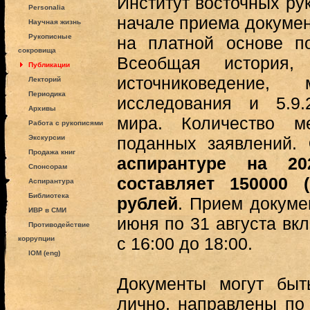
Институт восточных ру
Personalia
начале приема докумен
Научная жизнь
Рукописные
на платной основе по
сокровища
Всеобщая история, 
Публикации
источниковедение, 
Лекторий
Периодика
исследования и 5.9.
Архивы
мира. Количество м
Работа с рукописями
Экскурсии
поданных заявлений.
Продажа книг
аспирантуре на 20
Спонсорам
составляет 150000 
Аспирантура
Библиотека
рублей
. Прием докуме
ИВР в СМИ
июня по 31 августа вк
Противодействие
с 16:00 до 18:00.
коррупции
IOM (eng)
Документы могут бы
лично, направлены по 