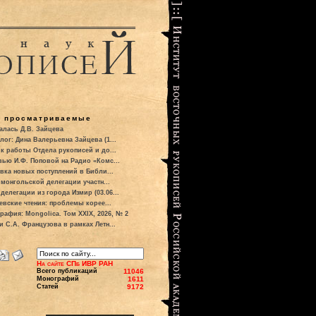
о просматриваемые
алась Д.В. Зайцева
лог: Дина Валерьевна Зайцева (1...
к работы Отдела рукописей и до...
вью И.Ф. Поповой на Радио «Комс...
вка новых поступлений в Библи...
 монгольской делегации участн...
делегации из города Измир (03.06...
евские чтения: проблемы корее...
рафия: Mongolica. Том XXIX, 2026, № 2
и С.А. Французова в рамках Летн...
На сайте СПб ИВР РАН
Всего публикаций
11046
Монографий
1611
Статей
9172