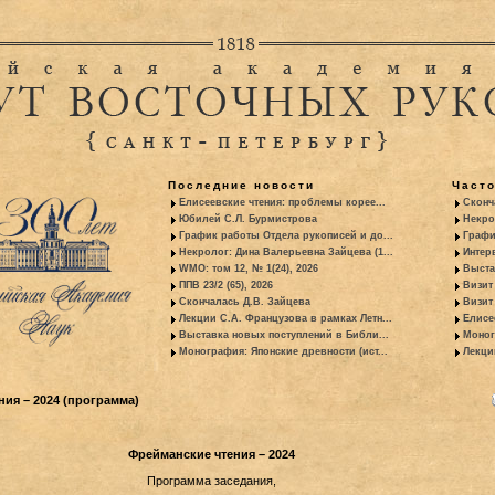
Последние новости
Част
Елисеевские чтения: проблемы корее...
Сконч
Юбилей С.Л. Бурмистрова
Некро
График работы Отдела рукописей и до...
Графи
Некролог: Дина Валерьевна Зайцева (1...
Интер
WMO: том 12, № 1(24), 2026
Выста
ППВ 23/2 (65), 2026
Визит
Скончалась Д.В. Зайцева
Визит 
Лекции С.А. Французова в рамках Летн...
Елисе
Выставка новых поступлений в Библи...
Моног
Монография: Японские древности (ист...
Лекци
ия – 2024 (программа)
Фрейманские чтения – 2024
Программа заседания,