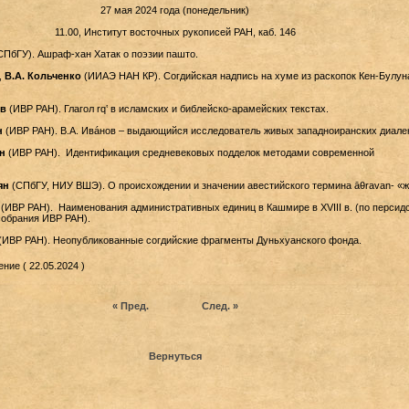
27 мая 2024 года (понедельник)
11.00, Институт восточных рукописей РАН, каб. 146
ПбГУ). Ашраф-хан Хатак о поэзии пашто.
,
В.А. Кольченко
(ИИАЭ НАН КР). Согдийская надпись на хуме из раскопок Кен-Булун
ов
(ИВР РАН). Глагол rq‛ в исламских и библейско-арамейских текстах.
н
(ИВР РАН). В.А. Ивáнов – выдающийся исследователь живых западноиранских диалек
н
(ИВР РАН). Идентификация средневековых подделок методами современной
ян
(СПбГУ, НИУ ВШЭ). О происхождении и значении авестийского термина āθravan- «ж
(ИВР РАН). Наименования административных единиц в Кашмире в XVIII в. (по персид
собрания ИВР РАН).
(ИВР РАН). Неопубликованные согдийские фрагменты Дуньхуанского фонда.
ние ( 22.05.2024 )
« Пред.
След. »
Вернуться