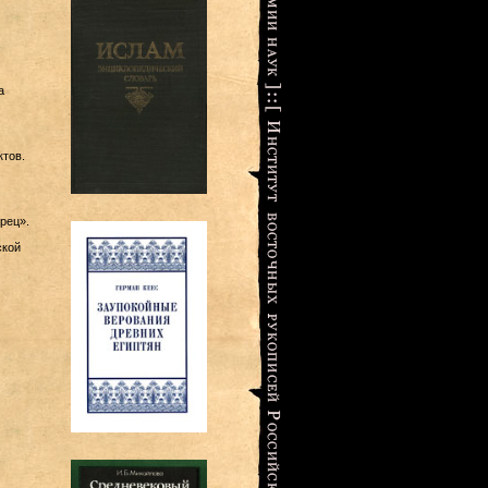
а
тов.
рец».
ской