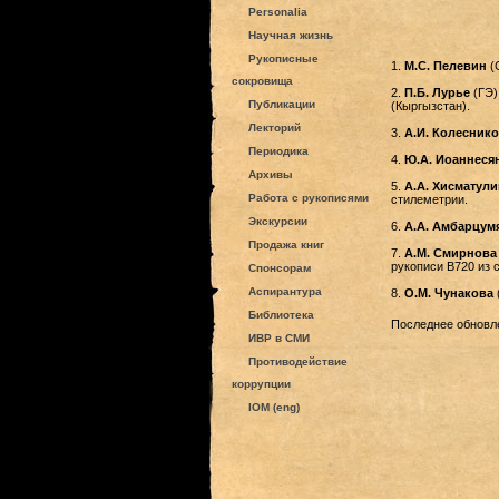
Personalia
Научная жизнь
Рукописные
1.
М.С. Пелевин
(С
сокровища
2.
П.Б. Лурье
(ГЭ)
Публикации
(Кыргызстан).
Лекторий
3.
А.И. Колесник
Периодика
4.
Ю.А. Иоаннеся
Архивы
5.
А.А. Хисматули
Работа с рукописями
стилеметрии.
Экскурсии
6.
А.А. Амбарцум
Продажа книг
7.
А.М. Смирнова
рукописи В720 из 
Спонсорам
Аспирантура
8.
О.М. Чунакова
Библиотека
Последнее обновле
ИВР в СМИ
Противодействие
коррупции
IOM (eng)