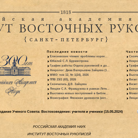
Последние новости
Част
Елисеевские чтения: проблемы корее...
Сконч
Юбилей С.Л. Бурмистрова
Некро
График работы Отдела рукописей и до...
Графи
Некролог: Дина Валерьевна Зайцева (1...
Интер
WMO: том 12, № 1(24), 2026
Выста
ППВ 23/2 (65), 2026
Визит
Скончалась Д.В. Зайцева
Визит 
Лекции С.А. Французова в рамках Летн...
Елисе
Выставка новых поступлений в Библи...
Моног
Монография: Японские древности (ист...
Лекци
дание Ученого Совета: Востоковедение: учителя и ученики (15.05.2024)
РОССИЙСКАЯ АКАДЕМИЯ НАУК
ИНСТИТУТ ВОСТОЧНЫХ РУКОПИСЕЙ