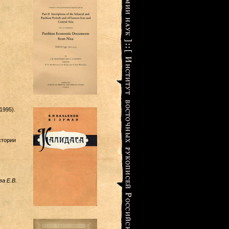
1995).
стории
а Е.В.