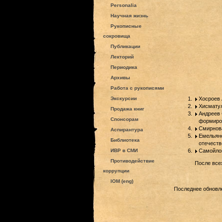
Personalia
Научная жизнь
Рукописные
сокровища
Публикации
Лекторий
Периодика
Архивы
Работа с рукописями
Экскурсии
Хосроев 
Хисматул
Продажа книг
Андреев 
Спонсорам
формиров
Смирнова
Аспирантура
Емельяно
Библиотека
отечеств
ИВР в СМИ
Самойлов
Противодействие
После все
коррупции
IOM (eng)
Последнее обновле