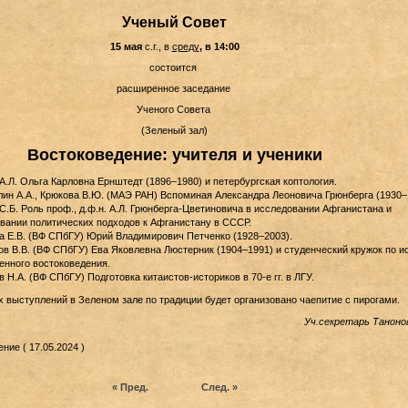
Ученый Совет
15 мая
с.г.,
в
среду
, в 14:00
состоится
расширенное заседание
Ученого Совета
(Зеленый зал)
Востоковедение: учителя и ученики
А.Л. Ольга Карловна Ернштедт (1896–1980) и петербургская коптология.
ин А.А., Крюкова В.Ю. (МАЭ РАН) Вспоминая Александра Леоновича Грюнберга (1930–
С.Б. Роль проф., д.ф.н. А.Л. Грюнберга-Цветиновича в исследовании Афганистана и
ании политических подходов к Афганистану в СССР.
 Е.В. (ВФ СПбГУ) Юрий Владимирович Петченко (1928–2003).
в В.В. (ВФ СПбГУ) Ева Яковлевна Люстерник (1904–1991) и студенческий кружок по и
енного востоковедения.
 Н.А. (ВФ СПбГУ) Подготовка китаистов-историков в 70-е гг. в ЛГУ.
х выступлений в Зеленом зале по традиции будет организовано чаепитие с пирогами.
Уч.секретарь Танонов
ние ( 17.05.2024 )
« Пред.
След. »