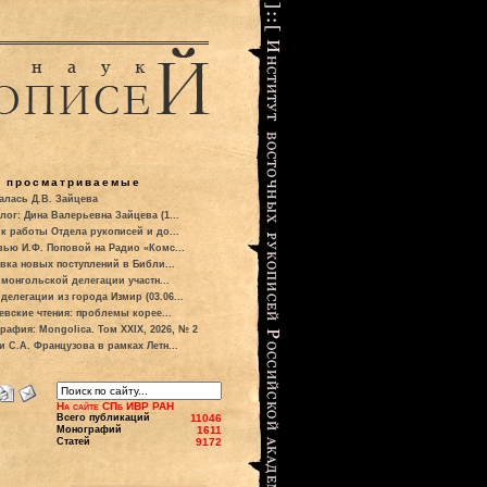
о просматриваемые
алась Д.В. Зайцева
лог: Дина Валерьевна Зайцева (1...
к работы Отдела рукописей и до...
вью И.Ф. Поповой на Радио «Комс...
вка новых поступлений в Библи...
 монгольской делегации участн...
делегации из города Измир (03.06...
евские чтения: проблемы корее...
рафия: Mongolica. Том XXIX, 2026, № 2
и С.А. Французова в рамках Летн...
На сайте СПб ИВР РАН
Всего публикаций
11046
Монографий
1611
Статей
9172