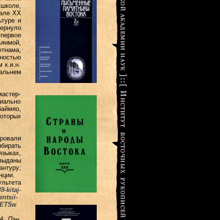
школе,
чале ХХ
ьтуре и
вернуло
 первое
ьянмой,
етнама,
ностью
 к.и.н.
Дальнем
мастер-
иально
аймяо,
которых
ровали
ыбирать
языках,
выданы
нтуру;
нции.
льтета
9-kitaj-
ntsii-
cET5w
Т.А. Пан