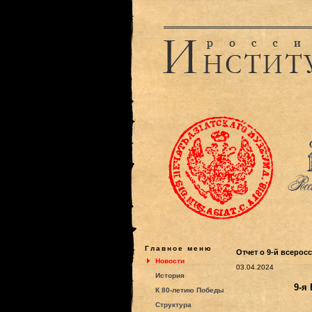
Главное меню
Отчет о 9-й всеро
Новости
03.04.2024
История
9-я
К 80-летию Победы
Структура