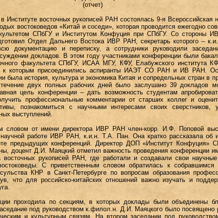
(отчет)
. в Институте восточных рукописей РАН состоялась 9-я Всероссийская 
дых востоковедов «Китай и соседи», которая проводится ежегодно со
культетом СПбГУ и Институтом Конфуция при СПбГУ. Со стороны И
готовил Отдел Дальнего Востока ИВР РАН, секретарь которого – к.и.
сю документацию и переписку, а сотрудники руководили заседан
бсуждении докладов. В этом году участниками конференции были бака
очного факультета СПбГУ, ИСАА МГУ, КФУ, Елабужского института КФ
 к которым присоединились аспиранты ИАЭТ СО РАН и ИВ РАН. Ос
и была история, культура и экономика Китая и сопредельных стран в 
 течение двух полных рабочих дней было заслушано 39 докладов м
лавная цель конференции
–
дать возможность студентам апробироват
олучить профессиональные комментарии от старших коллег и оценит
тивы, познакомиться с научными интересами своих сверстников, у
ных выступлений.
м словом от имени директора ИВР РАН член-корр. И.Ф. Поповой выс
научной работе ИВР РАН, к.и.н. Т.А. Пан. Она кратко рассказала об 
оте предыдущих конференций. Директор ДОП «Институт Конфуция» С
ны, доцент Д.И. Маяцкий отметил важность проведения конференции и
а восточных рукописей РАН, где работали и создавали свои научны
востоковеды. С приветственным словом обратилась к собравшимся 
нсульства КНР в Санкт-Петербурге по вопросам образования профес
ув, что для российско-китайских отношений важно изучать и подде
уга.
ции проходила по секциям, в которых доклады были объединены бл
аседание под руководством к.филол.н. Д.И. Маяцкого было посвящено 
ическим и культурным связям. На втором заседании под руководством