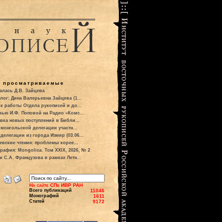
о просматриваемые
алась Д.В. Зайцева
лог: Дина Валерьевна Зайцева (1...
к работы Отдела рукописей и до...
вью И.Ф. Поповой на Радио «Комс...
вка новых поступлений в Библи...
 монгольской делегации участн...
делегации из города Измир (03.06...
евские чтения: проблемы корее...
рафия: Mongolica. Том XXIX, 2026, № 2
и С.А. Французова в рамках Летн...
На сайте СПб ИВР РАН
Всего публикаций
11046
Монографий
1611
Статей
9172