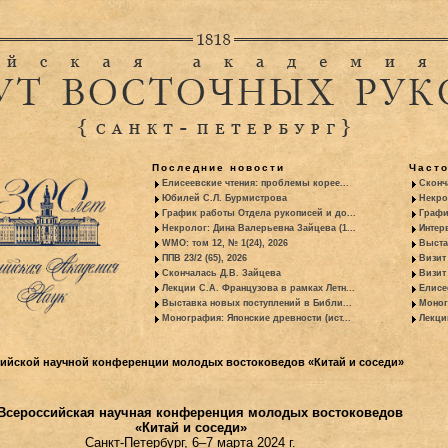
Последние новости
Част
Елисеевские чтения: проблемы корее...
Сконч
Юбилей С.Л. Бурмистрова
Некро
График работы Отдела рукописей и до...
Графи
Некролог: Дина Валерьевна Зайцева (1...
Интер
WMO: том 12, № 1(24), 2026
Выста
ППВ 23/2 (65), 2026
Визит
Скончалась Д.В. Зайцева
Визит 
Лекции С.А. Французова в рамках Летн...
Елисе
Выставка новых поступлений в Библи...
Моног
Монография: Японские древности (ист...
Лекци
ссийской научной конференции молодых востоковедов «Китай и соседи»
 Всероссийская научная конференция молодых востоковедов
«Китай и соседи»
Санкт-Петербург, 6–7 марта 2024 г.