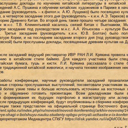
аслушаны доклады по изучению китайской литературы в китайской 
едений А.С. Пушкина и обучении китайских художников в Париже в на
едание (руководитель – к.филол.н. А.Ю. Лущенко) было посвящено кул
 а четвертое заседание этого дня (руководитель – к.и.н. А.Э. Терехов) 
орию Древнего Китая. Во второй день также прошло четыре заседания:
м м.н.с. Т.В. Клементьевой касалось связей Китая с Вьетнамом, М
рое заседание под руководством м.н.с. А.А. Ильюхова – культуре Вь
. Третье заседание (руководитель к.и.н. Ю.В. Болтач) было пол
туре Кореи, и на последнем заседании второго дня (под руководством
овской) были прослушаны доклады, посвященные древним культам на 
осле заседаний ведущий реставратор ИВР РАН Л.И. Крякина провела 
анию в китайском стиле баймяо. Для каждого участника были спец
тайская бумага, тушь и кисти. Л.И. Крякина рассказала о стиле б
 традиционной китайской живописи, и научила технике изображения не
ов.
работы конференции, научные руководители заседаний проанализи
чные стороны прослушанных выступлений, посоветовали участникам в
й более узкие темы и больше использовать источники на восточных 
о и обдуманно готовить презентации. Всем докладчикам были 
я формирования их будущих портфолио в магистратуру или аспира
осле предыдущих конференций, будут опубликованы в сборнике конфере
нции также представлен на официальной странице Восточного факу
rient.spbu.ru/index.php/ru/novosti/novosti-konferentsij/arkhiv-novostej/14
vye-shagi-v-bolshuyu-nauku-studenty-spbgu-prinyali-uchastie-v-ix-konfere
идеорепортажем Медиацентра СПбГУ
https://disk.yandex.ru/i/aQIdCOLfx
к.и.н. 