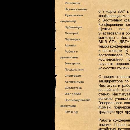
Personalia
Научная жизнь
6–7 марта 2024 г
Рукописные
конференция моло
с Восточным фа
сокровища
Конференцию под
Публикации
Щепкин – вел в
участвовали в о
Лекторий
магистры с Вост
Периодика
ВШЭ СПб, ДВГУ,
Архивы
темой конференци
и настоящем. В
Работа с
востоковедов. Г
рукописями
исследования, п
научные перспек
Экскурсии
искусству публич
Продажа книг
Спонсорам
С приветственны
замдиректора по 
Аспирантура
Института и раб
Библиотека
российской сторо
стенах Институт
ИВР в СМИ
великие ученые-
Противодействие
Генерального ко
коррупции
Жомэй, подчеркн
традиции друг др
IOM (eng)
Работа конферен
темами. Первое з
китайским истор