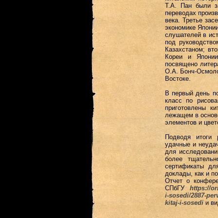
Т.А. Пан были з
переводах произв
века. Третье зас
экономике Японии,
слушателей в ист
под руководство
Казахстаном; вто
Кореи и Японии
посвящено литера
О.А. Бонч-Осмол
Востоке.
В первый день п
класс по рисов
приготовлены ки
лежащем в основе
элементов и цвет
Подводя итоги 
удачные и неуда
для исследовани
более тщательн
сертификаты дл
доклады, как и п
Отчет о конфере
СПбГУ
https://o
i-sosedi/2887-per
kitaj-i-sosedi
и в