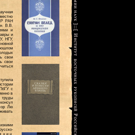
научная
вместно
ВР РАН
н. В.В.
иями и
лавры и
У, НГУ,
новной
прошлом
олодых
ь свои
ь свои
читься
тупила
истории
ПбГУ с
менно в
е труды
консул
сор Лю
рживать
изкими
русско-
 к.и.н.