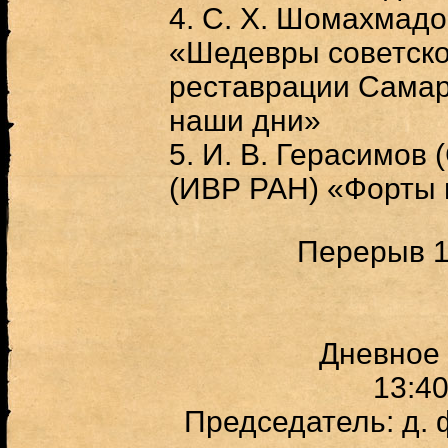
4. С. Х. Шомахмад
«Шедевры советск
реставрации Самар
наши дни»
5.
И. В.
Герасимов 
(ИВР РАН) «Форты 
Перерыв 1
Дневное
13:4
Председатель: д. ф