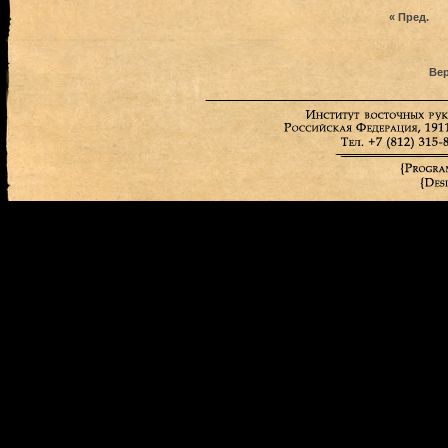
« Пред.
Вер