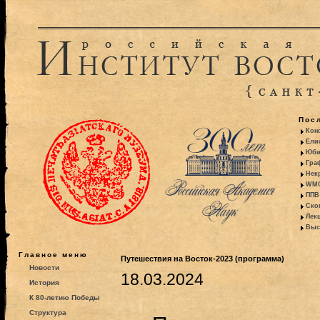
Пос
Кон
Ели
Юби
Гра
Некр
WMO:
ППВ 
Ско
Лекц
Выс
Главное меню
Путешествия на Восток-2023 (программа)
Новости
18.03.2024
История
К 80-летию Победы
Структура