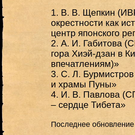
1. В. В. Щепкин (И
окрестности как ис
центр японского ре
2. А. И. Габитова 
гора Хиэй-дзан в К
впечатлениям)»
3. С. Л. Бурмистро
и храмы Пуны»
4. И. В. Павлова (
– сердце Тибета»
Последнее обновление (