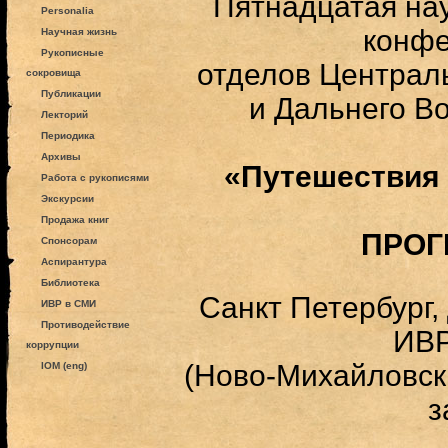
Пятнадцатая на
Personalia
конф
Научная жизнь
Рукописные
отделов Централ
сокровища
Публикации
и Дальнего В
Лекторий
Периодика
Архивы
«Путешествия 
Работа с рукописями
Экскурсии
Продажа книг
ПРОГ
Спонсорам
Аспирантура
Библиотека
Санкт Петербург,
ИВР в СМИ
Противодействие
ИВ
коррупции
(Ново-Михайловск
IOM (eng)
з