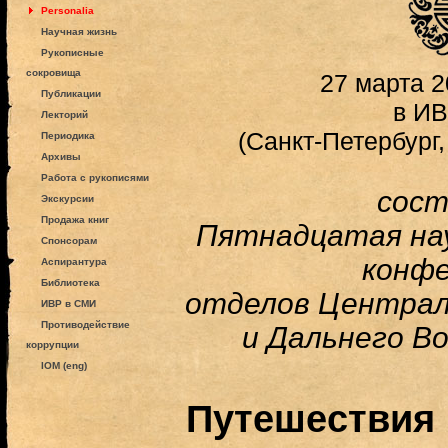
Personalia
Научная жизнь
Рукописные
сокровища
27 марта 20
Публикации
в И
Лекторий
(Санкт-Петербург,
Периодика
Архивы
Работа с рукописями
сос
Экскурсии
Продажа книг
Пятнадцатая на
Спонсорам
конф
Аспирантура
Библиотека
отделов Централ
ИВР в СМИ
Противодействие
и Дальнего В
коррупции
IOM (eng)
Путешествия 