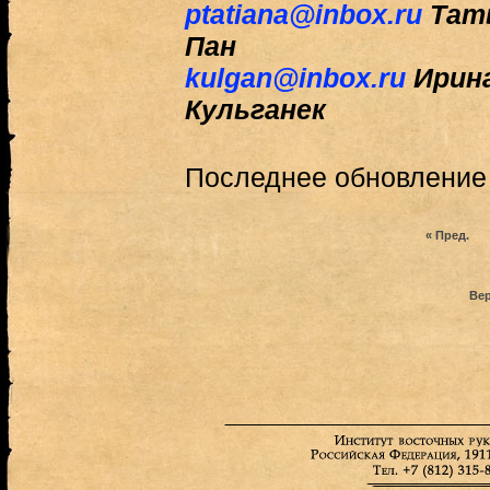
ptatiana@inbox.ru
Тать
Пан
kulgan@inbox.ru
Ирина
Кульганек
Последнее обновление (
« Пред.
Вер