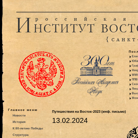
Пос
Ели
Юби
Гра
Некр
WMO:
ППВ 
Ско
Лекц
Выс
Моно
Главное меню
Путешествия на Восток-2023 (инф. письмо)
Новости
13.02.2024
История
К 80-летию Победы
Структура