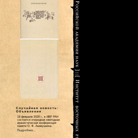
Случайная новость:
Объявления
18 февраля 2026 г., в ИВР РАН
состоится очередная ежегодная
иранистическая конференция
памяти О. Ф. Акимушкина.
Подробнее...