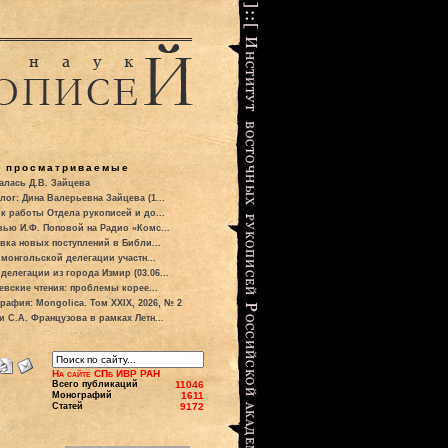
о просматриваемые
алась Д.В. Зайцева
лог: Дина Валерьевна Зайцева (1...
к работы Отдела рукописей и до...
вью И.Ф. Поповой на Радио «Комс...
вка новых поступлений в Библи...
 монгольской делегации участн...
делегации из города Измир (03.06...
евские чтения: проблемы корее...
рафия: Mongolica. Том XXIX, 2026, № 2
и С.А. Французова в рамках Летн...
На сайте СПб ИВР РАН
Всего публикаций
11046
Монографий
1611
Статей
9172