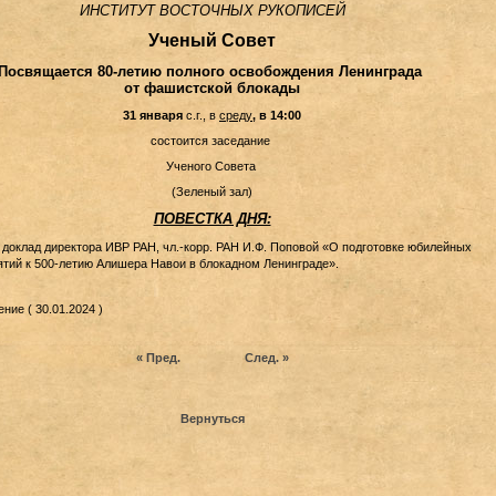
ИНСТИТУТ ВОСТОЧНЫХ РУКОПИСЕЙ
Ученый Совет
Посвящается 80-летию полного освобождения Ленинграда
от фашистской блокады
31 января
с.г.,
в
среду
, в 14:00
состоится заседание
Ученого Совета
(Зеленый зал)
ПОВЕСТКА ДНЯ:
доклад директора ИВР РАН, чл.-корр. РАН И.Ф. Поповой «О подготовке юбилейных
тий к 500-летию Алишера Навои в блокадном Ленинграде».
ние ( 30.01.2024 )
« Пред.
След. »
Вернуться