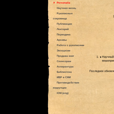
Personalia
Научная жизнь
Рукописные
сокровища
Публикации
Лекторий
Периодика
Архивы
Работа с рукописями
Экскурсии
Продажа книг
Научный 
мероприя
Спонсорам
Аспирантура
Последнее обновле
Библиотека
ИВР в СМИ
Противодействие
коррупции
IOM (eng)