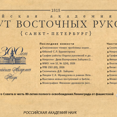
Последние новости
Част
Елисеевские чтения: проблемы корее...
Сконч
Юбилей С.Л. Бурмистрова
Некро
График работы Отдела рукописей и до...
Графи
Некролог: Дина Валерьевна Зайцева (1...
Интер
WMO: том 12, № 1(24), 2026
Выста
ППВ 23/2 (65), 2026
Визит
Скончалась Д.В. Зайцева
Визит 
Лекции С.А. Французова в рамках Летн...
Елисе
Выставка новых поступлений в Библи...
Моног
Монография: Японские древности (ист...
Лекци
го Совета в честь 80-летия полного освобождения Ленинграда от фашистской
РОССИЙСКАЯ АКАДЕМИЯ НАУК