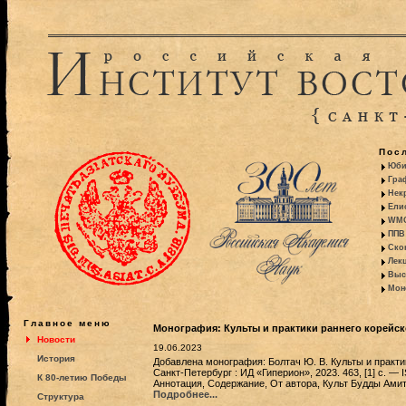
Пос
Юби
Гра
Некр
Ели
WMO:
ППВ 
Ско
Лекц
Выс
Моно
Главное меню
Монография: Культы и практики раннего корейск
Новости
19.06.2023
История
Добавлена монография: Болтач Ю. В. Культы и практи
Санкт-Петербург : ИД «Гиперион», 2023. 463, [1] с. 
К 80-летию Победы
Аннотация, Содержание, От автора, Культ Будды Ами
Подробнее...
Структура