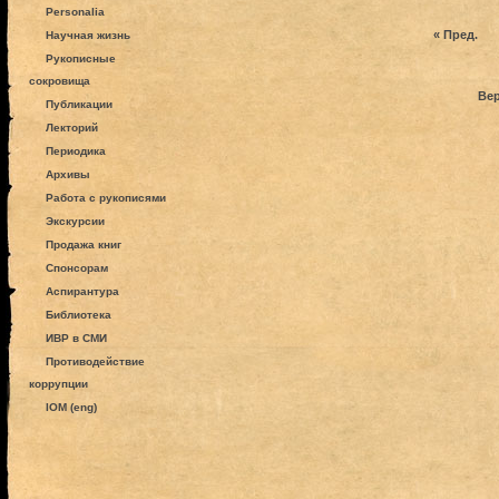
Personalia
« Пред.
Научная жизнь
Рукописные
сокровища
Вер
Публикации
Лекторий
Периодика
Архивы
Работа с рукописями
Экскурсии
Продажа книг
Спонсорам
Аспирантура
Библиотека
ИВР в СМИ
Противодействие
коррупции
IOM (eng)