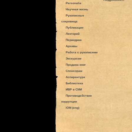
Personalia
Научная жизнь
Рукописные
сокровища
Публикации
Лекторий
Периодика
Архивы
Работа с рукописями
Экскурсии
Продажа книг
Спонсорам
Аспирантура
Библиотека
ИВР в СМИ
Противодействие
коррупции
IOM (eng)