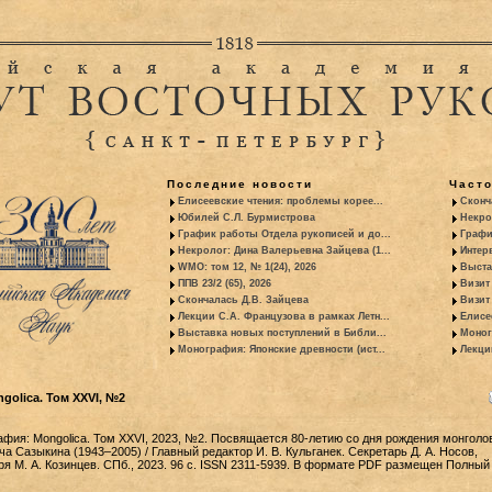
Последние новости
Част
Елисеевские чтения: проблемы корее...
Сконч
Юбилей С.Л. Бурмистрова
Некро
График работы Отдела рукописей и до...
Графи
Некролог: Дина Валерьевна Зайцева (1...
Интер
WMO: том 12, № 1(24), 2026
Выста
ППВ 23/2 (65), 2026
Визит
Скончалась Д.В. Зайцева
Визит 
Лекции С.А. Французова в рамках Летн...
Елисе
Выставка новых поступлений в Библи...
Моног
Монография: Японские древности (ист...
Лекци
olica. Том XXVI, №2
фия: Mongolica. Том XXVI, 2023, №2. Посвящается 80-летию со дня рождения монголо
а Сазыкина (1943–2005) / Главный редактор И. В. Кульганек. Секретарь Д. А. Носов,
я М. А. Козинцев. СПб., 2023. 96 с. ISSN 2311-5939. В формате PDF размещен Полный 