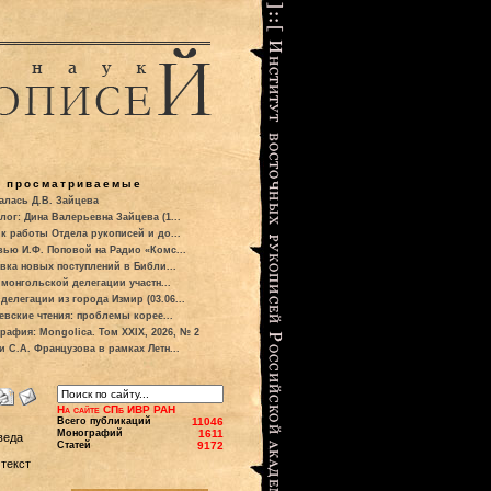
о просматриваемые
алась Д.В. Зайцева
лог: Дина Валерьевна Зайцева (1...
к работы Отдела рукописей и до...
вью И.Ф. Поповой на Радио «Комс...
вка новых поступлений в Библи...
 монгольской делегации участн...
делегации из города Измир (03.06...
евские чтения: проблемы корее...
рафия: Mongolica. Том XXIX, 2026, № 2
и С.А. Французова в рамках Летн...
На сайте СПб ИВР РАН
Всего публикаций
11046
Монографий
1611
веда
Статей
9172
текст