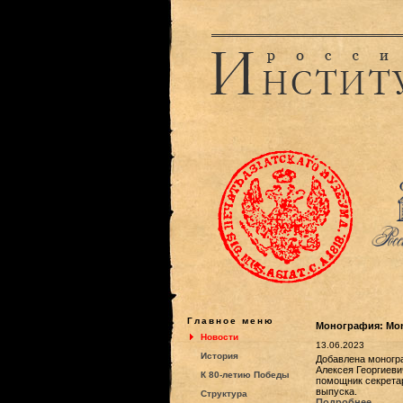
Главное меню
Монография: Mong
Новости
13.06.2023
История
Добавлена моногра
Алексея Георгиевич
К 80-летию Победы
помощник секретар
выпуска.
Структура
Подробнее...