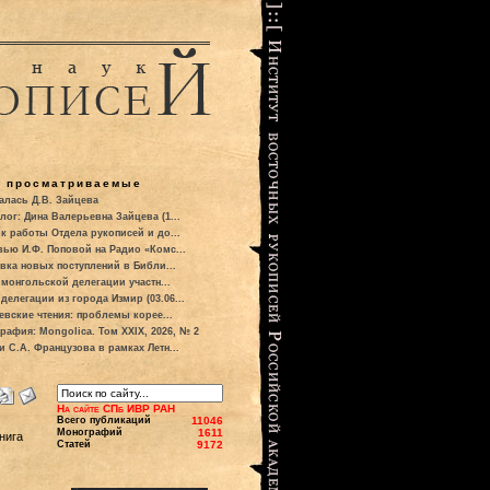
о просматриваемые
алась Д.В. Зайцева
лог: Дина Валерьевна Зайцева (1...
к работы Отдела рукописей и до...
вью И.Ф. Поповой на Радио «Комс...
вка новых поступлений в Библи...
 монгольской делегации участн...
делегации из города Измир (03.06...
евские чтения: проблемы корее...
рафия: Mongolica. Том XXIX, 2026, № 2
и С.А. Французова в рамках Летн...
На сайте СПб ИВР РАН
Всего публикаций
11046
Монографий
1611
нига
Статей
9172