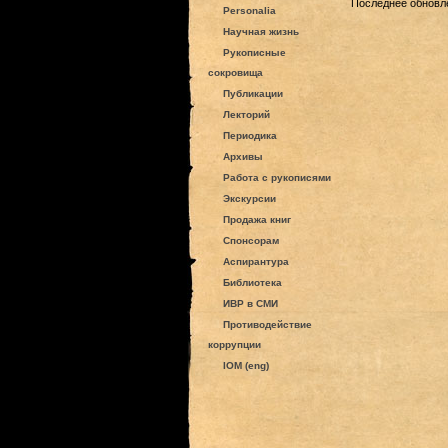
Последнее обновле
Personalia
Научная жизнь
Рукописные
сокровища
Публикации
Лекторий
Периодика
Архивы
Работа с рукописями
Экскурсии
Продажа книг
Спонсорам
Аспирантура
Библиотека
ИВР в СМИ
Противодействие
коррупции
IOM (eng)