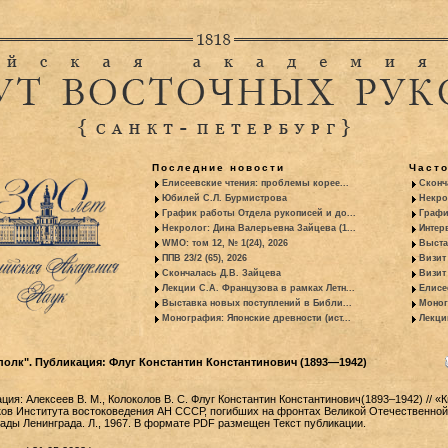
Последние новости
Част
Елисеевские чтения: проблемы корее...
Сконч
Юбилей С.Л. Бурмистрова
Некро
График работы Отдела рукописей и до...
Графи
Некролог: Дина Валерьевна Зайцева (1...
Интер
WMO: том 12, № 1(24), 2026
Выста
ППВ 23/2 (65), 2026
Визит
Скончалась Д.В. Зайцева
Визит 
Лекции С.А. Французова в рамках Летн...
Елисе
Выставка новых поступлений в Библи...
Моног
Монография: Японские древности (ист...
Лекци
полк". Публикация: Флуг Константин Константинович (1893—1942)
ия: Алексеев В. М., Колоколов В. С. Флуг Константин Константинович(1893–1942) // «К
ков Института востоковедения АН СССР, погибших на фронтах Великой Отечественной
кады Ленинграда. Л., 1967. В формате PDF размещен Текст публикации.