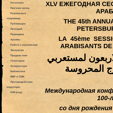
XLV ЕЖЕГОДНАЯ СЕ
Personalia
Научная жизнь
АРА
Рукописные
сокровища
THE 45th ANNU
Публикации
PETERSBU
Лекторий
Периодика
LA 45ème SESS
Архивы
ARABISANTS DE
Работа с рукописями
Экскурсии
اربعون لمستعربي
Продажа книг
Спонсорам
ج المحروسة
Аспирантура
Библиотека
ИВР в СМИ
Противодействие
коррупции
Международная конф
IOM (eng)
100
со дня рождени