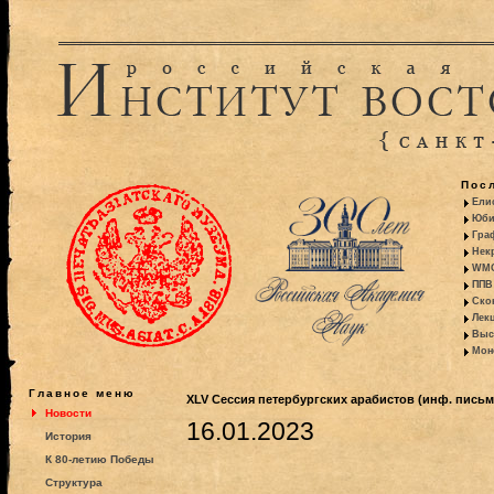
Пос
Ели
Юби
Гра
Некр
WMO:
ППВ 
Ско
Лекц
Выс
Моно
Главное меню
XLV Cессия петербургских арабистов (инф. письм
Новости
16.01.2023
История
К 80-летию Победы
Структура