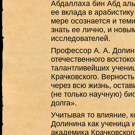
Абдаллаха бин Абд аль
ее вклада в арабистику
мере осознается и теми
знать ее лично, и нов
исследователей.
Профессор А. А. Долин
отечественного востоко
талантливейших учениц
Крачковского. Верност
через всю жизнь, остав
(не только научную) б
долга».
Учитывая то влияние, 
Долинина как ученица 
академика Крачковског