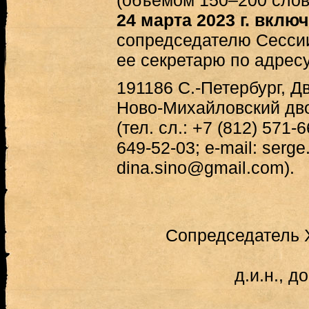
(объемом 150–200 слов
24 марта 2023 г. вклю
сопредседателю Сессии
ее секретарю по адресу
191186 С.-Петербург, Дв
Ново-Михайловский дво
(тел. сл.: +7 (812) 571-6
649-52-03; e-mail: serge
dina.sino@gmail.com).
Сопредседатель X
д.и.н., д