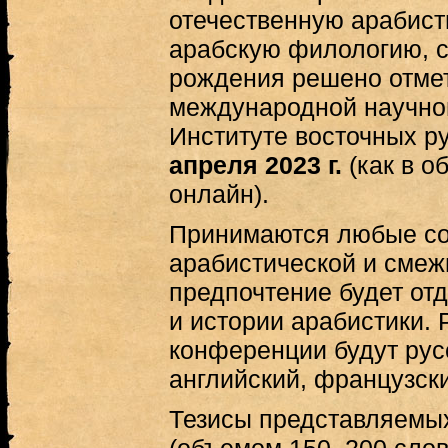
отечественную арабисти
арабскую филологию, с
рождения решено отме
международной научно
Институте восточных р
апреля 2023 г.
(как в о
онлайн).
Принимаются любые с
арабистической и смежн
предпочтение будет от
и истории арабистики.
конференции будут русс
английский, французск
Тезисы представляемы