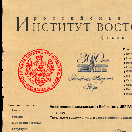
Пос
Юби
Гра
Некр
Ели
WMO:
ППВ 
Ско
Лекц
Выс
Моно
Главное меню
Новогоднее поздравление от Библиотеки ИВР РА
Новости
30.12.2022
История
Предлагаем вашему вниманию
новогоднее поздрав
К 80-летию Победы
Структура
« Пред.