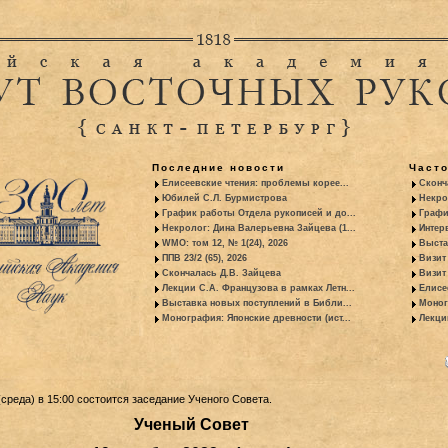
Последние новости
Част
Елисеевские чтения: проблемы корее...
Сконч
Юбилей С.Л. Бурмистрова
Некро
График работы Отдела рукописей и до...
Графи
Некролог: Дина Валерьевна Зайцева (1...
Интер
WMO: том 12, № 1(24), 2026
Выста
ППВ 23/2 (65), 2026
Визит
Скончалась Д.В. Зайцева
Визит 
Лекции С.А. Французова в рамках Летн...
Елисе
Выставка новых поступлений в Библи...
Моног
Монография: Японские древности (ист...
Лекци
 (среда) в 15:00 состоится заседание Ученого Совета.
Ученый Совет