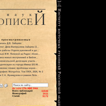
о просматриваемые
алась Д.В. Зайцева
лог: Дина Валерьевна Зайцева (1...
к работы Отдела рукописей и до...
вью И.Ф. Поповой на Радио «Комс...
вка новых поступлений в Библи...
 монгольской делегации участн...
делегации из города Измир (03.06...
евские чтения: проблемы корее...
рафия: Mongolica. Том XXIX, 2026, № 2
и С.А. Французова в рамках Летн...
На сайте СПб ИВР РАН
Всего публикаций
11046
Монографий
1611
Статей
9172