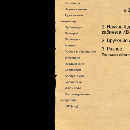
Personalia
Научная жизнь
в 
Рукописные
сокровища
1.
Научный д
Публикации
кабинета ИВ 
Лекторий
Периодика
2.
Вручение 
Архивы
3.
Разное.
Работа с рукописями
Последнее обновле
Экскурсии
Продажа книг
Спонсорам
Аспирантура
Библиотека
ИВР в СМИ
Противодействие
коррупции
IOM (eng)