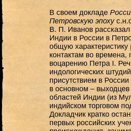
В своем докладе
Росси
Петровскую эпоху
с.н.
В. П. Иванов рассказа
Индии в России в Петро
общую характеристику 
контактам во времена,
воцарению Петра I. Ре
индологических штудий 
присутствием в России
в основном – выходцев
областей Индии (из Му
индийском торговом по
Докладчик кратко оста
первых российских уче