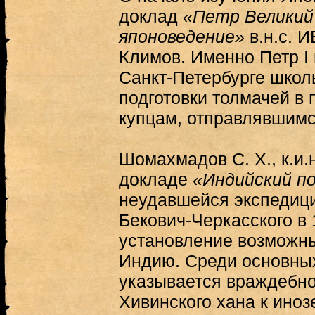
доклад
«Петр Великий
японоведение»
в.н.с. И
Климов. Именно Петр I 
Санкт-Петербурге школ
подготовки толмачей в
купцам, отправлявшимс
Шомахмадов С. Х., к.и.н
докладе
«Индийский п
неудавшейся экспедици
Бекович-Черкасского в 
установление возможны
Индию. Среди основны
указывается враждебн
Хивинского хана к ино