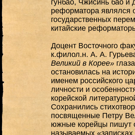
гунбао, Чжисинь бао и 
реформатора являлся 
государственных перем
китайские реформаторы
Доцент Восточного фак
к.филол.н. А. А. Гурье
Великий в Корее»
глаза
остановилась на истор
именем российского ца
личности и особенностя
корейской литературно
Сохранились стихотворе
посвященные Петру Ве
южные корейцы пишут о
называемых «записках 