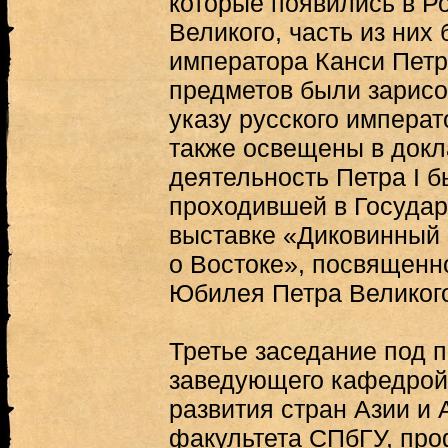
которые появились в Р
Великого, часть из них
императора Канси Петр
предметов были зарис
указу русского императ
также освещены в докл
деятельность Петра I 
проходившей в Госуда
выставке «Диковинный 
о Востоке», посвященн
Юбилея Петра Великог
Третье заседание под 
заведующего кафедрой
развития стран Азии и
факультета СПбГУ, проф