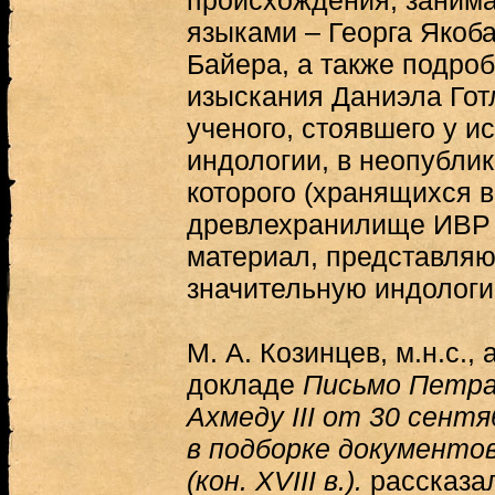
происхождения, заним
языками – Георга Якоб
Байера, а также подро
изыскания Даниэла Го
ученого, стоявшего у и
индологии, в неопубли
которого (хранящихся 
древлехранилище ИВР 
материал, представля
значительную индологи
М. А. Козинцев, м.н.с.,
докладе
Письмо Петра
Ахмеду III от 30 сентя
в подборке документо
(кон. XVIII в.).
рассказал