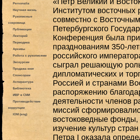
«Петр Великий и Восто
Personalia
Институтом восточных 
Научная жизнь
Рукописные
совместно с Восточным
сокровища
Петербургского Государ
Публикации
Конференция была при
Лекторий
Периодика
празднованиям 350-лет
Архивы
российского императора
Работа с рукописями
Экскурсии
сыграл решающую роль
Продажа книг
дипломатических и тор
Спонсорам
Россией и странами Вос
Аспирантура
Библиотека
распоряжению благода
ИВР в СМИ
деятельности членов р
Противодействие
миссий сформировалис
коррупции
IOM (eng)
востоковедные фонды,
изучение культур стран
Петра I оказала опред