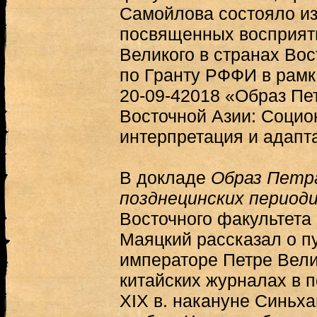
Самойлова состояло из
посвященных восприят
Великого в странах Вос
по Гранту РФФИ в рамк
20-09-42018 «Образ Пет
Восточной Азии: Социо
интерпретация и адапт
В докладе
Образ Петра
позднецинских периоди
Восточного факультета 
Маяцкий рассказал о п
императоре Петре Вели
китайских журналах в 
XIX в. накануне Синьх