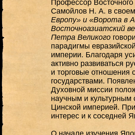
Профессор Восточного 
Самойлов Н. А. в свое
Европу» и «Ворота в А
Восточноазиатский в
Петра Великого
говор
парадигмы евразийской
империи. Благодаря уси
активно развиваться ру
и торговые отношения 
государствами. Появле
Духовной миссии поло
научным и культурным 
Цинской империей. При
интерес и к соседней Я
О начале изучения Япо