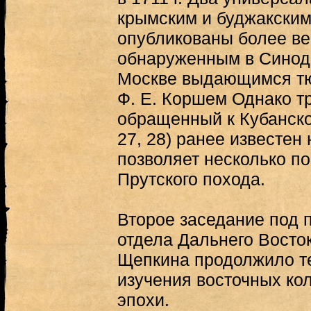
крымским и буджакским
опубликованы более век
обнаруженным в Синод
Москве выдающимся тю
Ф. Е. Коршем Однако т
обращенный к Кубанско
27, 28) ранее известен
позволяет несколько п
Прутского похода.
Второе заседание под п
отдела Дальнего Восток
Щепкина продолжило т
изучения восточных ко
эпохи.