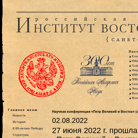
Пос
Ели
Юби
Гра
Некр
WMO:
ППВ 
Ско
Лекц
Выс
Моно
Главное меню
Научная конференция «Петр Великий и Восток» (о
Новости
02.08.2022
История
27 июня 2022 г. прошл
К 80-летию Победы
Структура