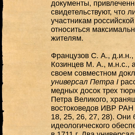
документы, привлеченн
свидетельствуют, что л
участникам российской
относиться максималь
жителям.
Французов С. А., д.и.н.,
Козинцев М. А., м.н.с.,
своем совместном док
универсал Петра I
рас
медных досок трех тюр
Петра Великого, храня
востоковедов ИВР РАН (
18, 25, 26, 27, 28). Он
идеологического обесп
в 1711 г. Два универса