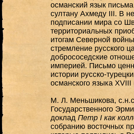
османский язык письма
султану Ахмеду III. В 
подписании мира со Ш
территориальных приоб
итогам Северной войны
стремление русского ц
добрососедские отнош
империей. Письмо ценн
истории русско-турецк
османского языка XVIII 
М. Л. Меньшикова, с.н.
Государственного Эрми
доклад
Петр I как кол
собранию восточных п