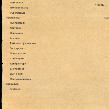
Personalia
« Пред.
Научная жизнь
Рукописные
сокровища
Вер
Публикации
Лекторий
Периодика
Архивы
Работа с рукописями
Экскурсии
Продажа книг
Спонсорам
Аспирантура
Библиотека
ИВР в СМИ
Противодействие
коррупции
IOM (eng)