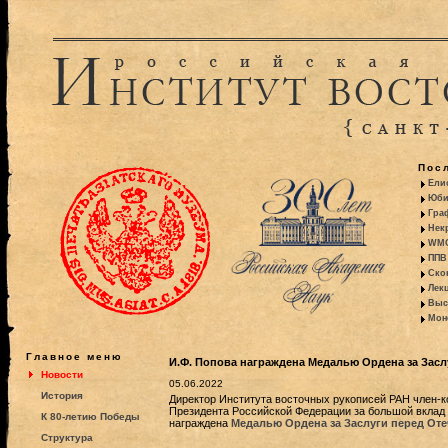
Пос
Ели
Юби
Гра
Некр
WMO:
ППВ 
Ско
Лекц
Выс
Моно
Главное меню
И.Ф. Попова награждена Медалью Ордена за Засл
Новости
05.06.2022
История
Директор Института восточных рукописей РАН член-
Президента Российской Федерации за большой вклад 
К 80-летию Победы
награждена
Медалью Ордена за Заслуги перед Оте
Структура