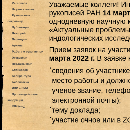
Уважаемые коллеги! Ин
Personalia
Научная жизнь
рукописей РАН
14 март
Рукописные
однодневную научную
сокровища
Публикации
«Актуальные проблемы
Лекторий
индологических исслед
Периодика
Архивы
Прием заявок на участ
Работа с рукописями
марта 2022 г.
В заявке 
Экскурсии
Продажа книг
сведения об участнике
Спонсорам
Аспирантура
место работы и должно
Библиотека
ученое звание, телефо
ИВР в СМИ
Противодействие
электронной почты);
коррупции
IOM (eng)
тему доклада;
участие очное или в 