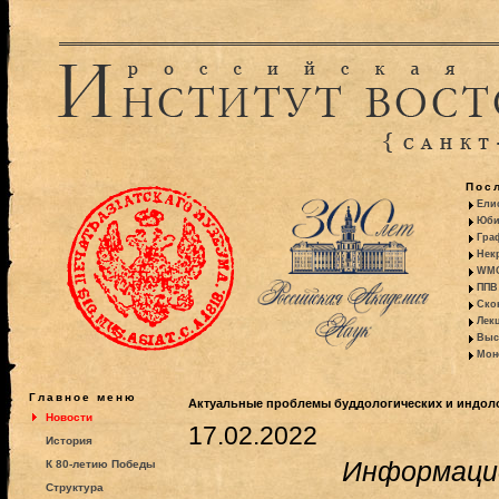
Пос
Ели
Юби
Гра
Некр
WMO:
ППВ 
Ско
Лекц
Выс
Моно
Главное меню
Актуальные проблемы буддологических и индоло
Новости
17.02.2022
История
Информаци
К 80-летию Победы
Структура