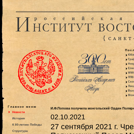
Пос
Юби
Гра
Некр
Ели
WMO:
ППВ 
Ско
Лекц
Выс
Моно
Главное меню
И.Ф.Попова получила монгольский Орден Поляр
Новости
02.10.2021
История
27 сентября 2021 г. Чр
К 80-летию Победы
Структура