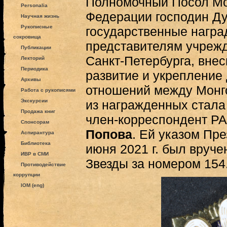
Полномочный Посол Мо
Personalia
Федерации господин Д
Научная жизнь
Рукописные
государственные нагр
сокровища
представителям учрежд
Публикации
Санкт-Петербурга, вне
Лекторий
Периодика
развитие и укрепление
Архивы
отношений между Монг
Работа с рукописями
Экскурсии
из награжденных стал
Продажа книг
член-корреспондент Р
Спонсорам
Попова
. Ей указом Пре
Аспирантура
Библиотека
июня 2021 г. был вруч
ИВР в СМИ
Звезды за номером 154
Противодействие
коррупции
IOM (eng)