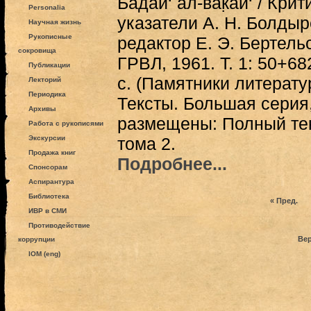
Бадāӣ‘ ал-вак̣āӣ‘ / Кри
Personalia
указатели А. Н. Болды
Научная жизнь
Рукописные
редактор Е. Э. Бертельс.
сокровища
ГРВЛ, 1961. Т. 1: 50+682
Публикации
с. (Памятники литерату
Лекторий
Периодика
Тексты. Большая серия
Архивы
размещены: Полный тек
Работа с рукописями
Экскурсии
тома 2.
Продажа книг
Подробнее...
Спонсорам
Аспирантура
Библиотека
« Пред.
ИВР в СМИ
Противодействие
Вер
коррупции
IOM (eng)