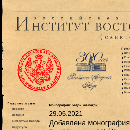
Пос
Юби
Гра
Некр
Ели
WMO:
ППВ 
Ско
Лекц
Выс
Моно
Главное меню
Монография: Бадāӣ‘ ал-вак̣āӣ‘
Новости
29.05.2021
История
Добавлена монография:
К 80-летию Победы
Структура