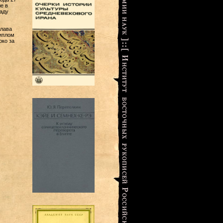
е в
аду
слава
диплом
око за