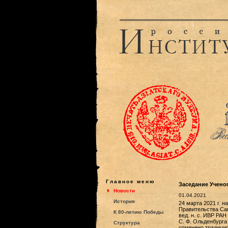
Главное меню
Заседание Ученог
Новости
01.04.2021
История
24 марта 2021 г. 
Правительства Сан
К 80-летию Победы
вед. н. с. ИВР РАН
С. Ф. Ольденбурга
Структура
отменено традицио