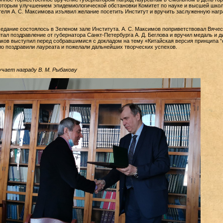
которым улучшением эпидемиологической обстановки Комитет по науке и высшей школ
теля А. С. Максимова изъявил желание посетить Институт и вручить заслуженную нагр
едание состоялось в Зеленом зале Института. А. С. Максимов поприветствовал Вяче
тал поздравление от губернатора Санкт-Петербурга А. Д. Беглова и вручил медаль и 
аков выступил перед собравшимися с докладом на тему «Китайская версия принципа “
пло поздравили лауреата и пожелали дальнейших творческих успехов.
учает награду В. М. Рыбакову