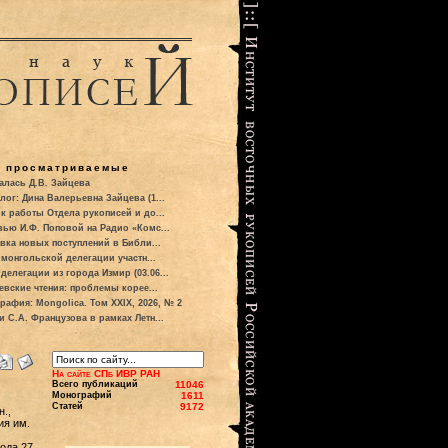
о просматриваемые
алась Д.В. Зайцева
лог: Дина Валерьевна Зайцева (1...
к работы Отдела рукописей и до...
вью И.Ф. Поповой на Радио «Комс...
вка новых поступлений в Библи...
 монгольской делегации участн...
делегации из города Измир (03.06...
евские чтения: проблемы корее...
рафия: Mongolica. Том XXIX, 2026, № 2
и С.А. Французова в рамках Летн...
На сайте СПб ИВР РАН
Всего публикаций
11046
Монографий
1611
Статей
9172
.,
ия им.
ода 27