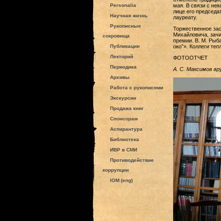
Personalia
мая. В связи с не
лице его председа
Научная жизнь
лауреату.
Рукописные
Торжественное зас
Михайловича, зачи
сокровища
премии. В. М. Рыб
Публикации
око”». Коллеги те
Лекторий
ФОТООТЧЕТ
Периодика
А. С. Максимов вр
Архивы
Работа с рукописями
Экскурсии
Продажа книг
Спонсорам
Аспирантура
Библиотека
ИВР в СМИ
Противодействие
коррупции
IOM (eng)