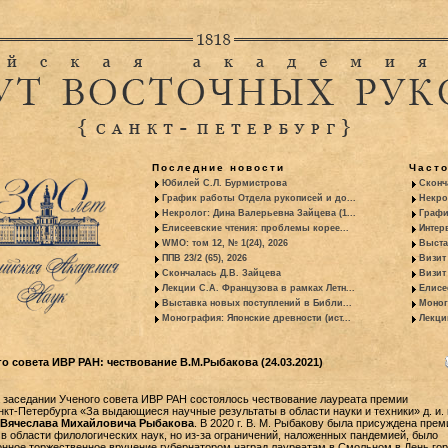
Последние новости
Част
Юбилей С.Л. Бурмистрова
Сконч
График работы Отдела рукописей и до...
Некро
Некролог: Дина Валерьевна Зайцева (1...
Графи
Елисеевские чтения: проблемы корее...
Интер
WMO: том 12, № 1(24), 2026
Выста
ППВ 23/2 (65), 2026
Визит
Скончалась Д.В. Зайцева
Визит 
Лекции С.А. Французова в рамках Летн...
Елисе
Выставка новых поступлений в Библи...
Моног
Монография: Японские древности (ист...
Лекци
о совета ИВР РАН: чествование В.М.Рыбакова (24.03.2021)
на заседании Ученого совета ИВР РАН состоялось чествование лауреата премии
кт-Петербурга «За выдающиеся научные результаты в области науки и техники» д. и. н
Вячеслава Михайловича Рыбакова
. В 2020 г. В. М. Рыбакову была присуждена прем
 в области филологических наук, но из-за ограничений, наложенных пандемией, было
нное торжественное вручение губернатором наград лауреатам в Смольном в День гор