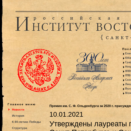
Пос
Ели
Юби
Гра
Некр
WMO:
ППВ 
Ско
Лекц
Выс
Моно
Главное меню
Премия им. С. Ф. Ольденбурга за 2020 г. присужд
Новости
10.01.2021
История
Утверждены лауреаты 
К 80-летию Победы
Структура