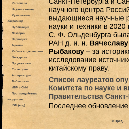
Санкт-Петербурга и Сан
Personalia
научного центра Росси
Научная жизнь
Рукописные
выдающиеся научные ре
сокровища
науки и техники в 2020 
Публикации
С. Ф. Ольденбурга была
Лекторий
Периодика
РАН д. и. н.
Вячеславу
Архивы
Рыбакову
– за истори
Работа с рукописями
Экскурсии
исследование источник
Продажа книг
китайскому праву.
Спонсорам
Аспирантура
Список лауреатов опу
Библиотека
Комитета по науке и 
ИВР в СМИ
Противодействие
Правительства Санкт-
коррупции
Последнее обновление (
IOM (eng)
« Пред.