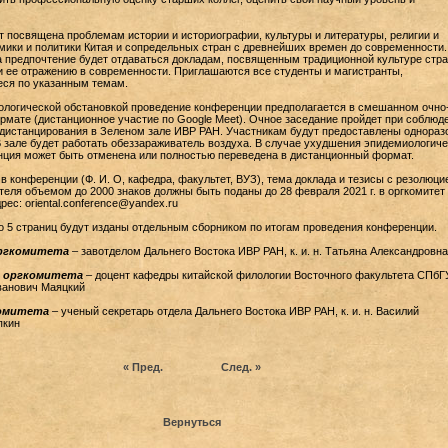
 посвящена проблемам истории и историографии, культуры и литературы, религии и
мики и политики Китая и сопредельных стран с древнейших времен до современности. 
 предпочтение будет отдаваться докладам, посвященным традиционной культуре стра
и ее отражению в современности. Приглашаются все студенты и магистранты,
ся по указанным темам.
ологической обстановкой проведение конференции предполагается в смешанном очно
мате (дистанционное участие по Google Meet). Очное заседание пройдет при соблюд
 дистанцирования в Зеленом зале ИВР РАН. Участникам будут предоставлены однораз
 зале будет работать обеззараживатель воздуха. В случае ухудшения эпидемиологич
нция может быть отменена или полностью переведена в дистанционный формат.
 в конференции (Ф. И. О, кафедра, факультет, ВУЗ), тема доклада и тезисы с резолюци
теля объемом до 2000 знаков должны быть поданы до 28 февраля 2021 г. в оргкомитет
ес: oriental.conference@yandex.ru
 5 страниц будут изданы отдельным сборником по итогам проведения конференции.
ргкомитета
– завотделом Дальнего Востока ИВР РАН, к. и. н. Татьяна Александровн
ь оргкомитета
– доцент кафедры китайской филологии Восточного факультета СПбГУ
Иванович Маяцкий
комитета
– ученый секретарь отдела Дальнего Востока ИВР РАН, к. и. н. Василий
пкин
« Пред.
След. »
Вернуться