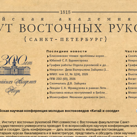
Последние новости
Част
Елисеевские чтения: проблемы корее...
Сконч
Юбилей С.Л. Бурмистрова
Некро
График работы Отдела рукописей и до...
Графи
Некролог: Дина Валерьевна Зайцева (1...
Интер
WMO: том 12, № 1(24), 2026
Выста
ППВ 23/2 (65), 2026
Визит
Скончалась Д.В. Зайцева
Визит 
Лекции С.А. Французова в рамках Летн...
Елисе
Выставка новых поступлений в Библи...
Моног
Монография: Японские древности (ист...
Лекци
йская научная конференция молодых востоковедов «Китай и соседи»
г. Институт восточных рукописей РАН совместно с Восточным факультетом Санкт-
осударственного университета проводит 6-ю всероссийскую научную конференцию мо
ай и соседи». Цель конференции — дать возможность молодым востоковедам,
арших курсах бакалавриата и в магистратуре, представить и обсудить свои научные
ить профессиональную оценку старших коллег, оценить свой научный уровень и