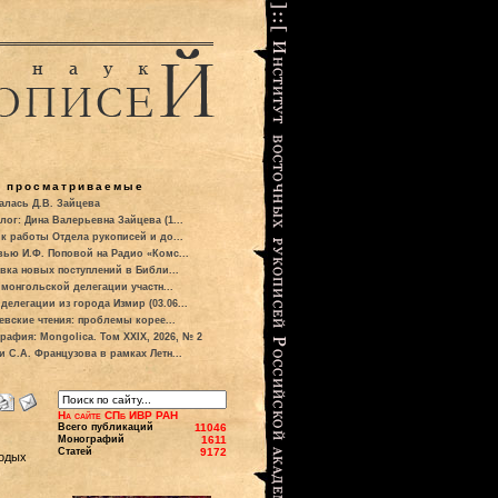
о просматриваемые
алась Д.В. Зайцева
лог: Дина Валерьевна Зайцева (1...
к работы Отдела рукописей и до...
вью И.Ф. Поповой на Радио «Комс...
вка новых поступлений в Библи...
 монгольской делегации участн...
делегации из города Измир (03.06...
евские чтения: проблемы корее...
рафия: Mongolica. Том XXIX, 2026, № 2
и С.А. Французова в рамках Летн...
На сайте СПб ИВР РАН
Всего публикаций
11046
Монографий
1611
Статей
9172
лодых