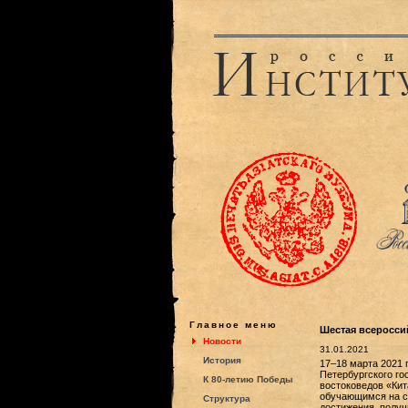
Главное меню
Шестая всеросси
Новости
31.01.2021
История
17–18 марта 2021 
Петербургского г
К 80-летию Победы
востоковедов «Кит
обучающимся на ст
Структура
достижения, получ