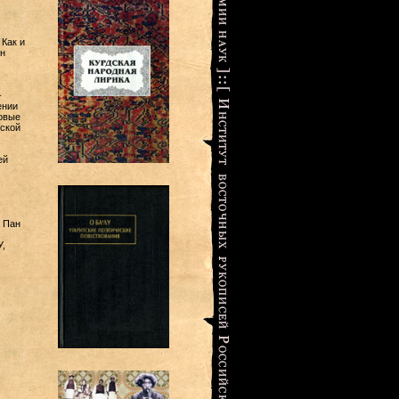
Как и
н
-
ении
овые
еской
ей
а Пан
,