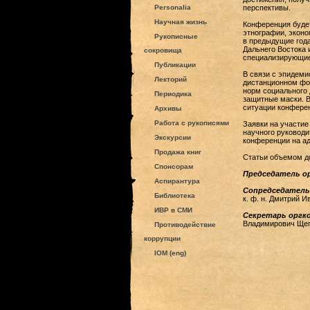
Personalia
перспективы.
Научная жизнь
Конференция будет
этнографии, эконо
Рукописные
в предыдущие года
Дальнего Востока 
сокровища
специализирующие
Публикации
В связи с эпидеми
Лекторий
дистанционном фор
норм социального
Периодика
защитные маски. В
ситуации конфере
Архивы
Работа с рукописями
Заявки на участие
научного руководи
Экскурсии
конференции на адр
Продажа книг
Статьи объемом до
Спонсорам
Председатель о
Аспирантура
Сопредседател
Библиотека
к. ф. н. Дмитрий 
ИВР в СМИ
Секретарь орг
Владимирович Ще
Противодействие
коррупции
IOM (eng)