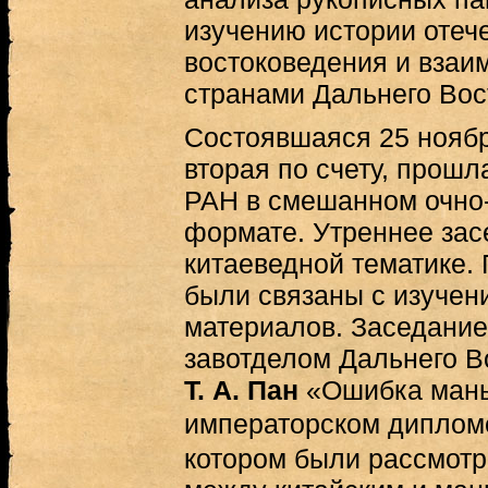
изучению истории отеч
востоковедения и взаи
странами Дальнего Вос
Состоявшаяся 25 ноябр
вторая по счету, прош
РАН в смешанном очно
формате. Утреннее за
китаеведной тематике.
были связаны с изучен
материалов. Заседание
завотделом Дальнего Во
Т. А. Пан
«Ошибка мань
императорском дипло
котором были рассмотр