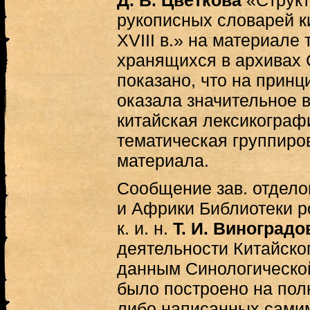
Д. В. Цветкова
«Структ
рукописных словарей к
XVIII в.» на материале 
хранящихся в архивах 
показано, что на принц
оказала значительное 
китайская лексикографи
тематическая группиро
материала.
Сообщение зав. отдело
и Африки Библиотеки р
к. и. н.
Т. И. Виноградо
деятельности Китайског
данным Синологической
было построено на пол
либо написанных самим