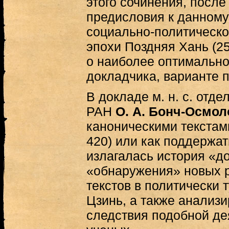
этого сочинения, после
предисловия к данному
социально-политическо
эпохи Поздняя Хань (2
о наиболее оптимальном
докладчика, варианте п
В докладе м. н. с. отд
РАН
О. А. Бонч-Осмол
каноническими текстами
420) или как поддержат
излагалась история «д
«обнаружения» новых 
текстов в политически 
Цзинь, а также анализ
следствия подобной де