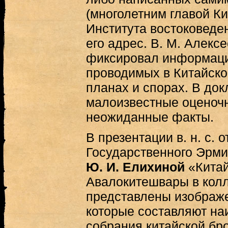
(многолетним главой Ки
Института востоковеде
его адрес. В. М. Алексе
фиксировал информаци
проводимых в Китайско
планах и спорах. В до
малоизвестные оценочн
неожиданные факты.
В презентации в. н. с. 
Государственного Эрмит
Ю. И. Елихиной
«Китай
Авалокитешвары в кол
представлены изображе
которые составляют на
собрания китайской бр