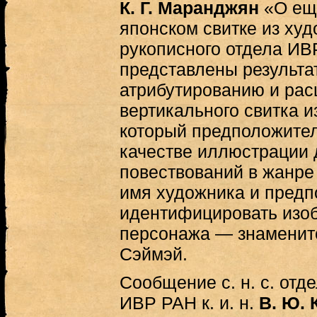
К. Г. Маранджян
«О ещ
японском свитке из ху
рукописного отдела И
представлены результа
атрибутированию и ра
вертикального свитка 
который предположител
качестве иллюстрации 
повествований в жанре 
имя художника и пред
идентифицировать изоб
персонажа — знаменит
Сэймэй.
Сообщение с. н. с. отд
ИВР РАН к. и. н.
В. Ю.