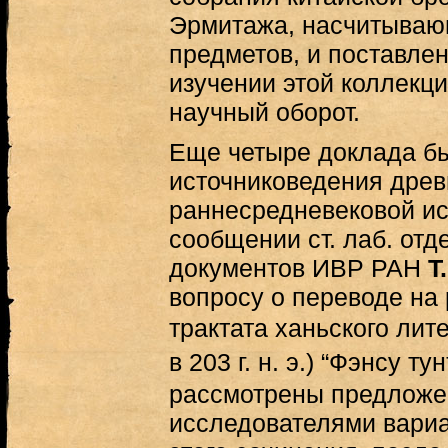
Эрмитажа, насчитываю
предметов, и поставле
изучении этой коллекци
научный оборот.
Еще четыре доклада б
источниковедения древ
раннесредневековой ис
сообщении ст. лаб. отд
документов ИВР РАН
Т
вопросу о переводе на 
трактата ханьского ли
в 203 г. н. э.) “Фэнсу
рассмотрены предложе
исследователями вариа