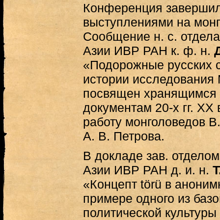
Конференция завершил
выступлениями на мон
Сообщение н. с. отдел
Азии ИВР РАН к. ф. н.
«Подорожные русских с
истории исследования
посвящен хранящимся 
документам 20-х гг. XX
работу монголоведов В.
А. В. Петрова.
В докладе зав. отдело
Азии ИВР РАН д. и. н.
Т
«Концепт törü в аноним
примере одного из баз
политической культуры