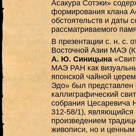
Асакура Сотэки» содер
формирования клана Ас
обстоятельств и даты 
рассматриваемого памя
В презентации с. н. с. 
Восточной Азии МАЭ (Ку
А. Ю. Синицына
«Свито
МАЭ РАН как визуальны
японской чайной церем
Эдо» был представлен 
каллиграфический свито
собрания Цесаревича 
312-58/1), являющийся
произведением традиц
живописи, но и ценным