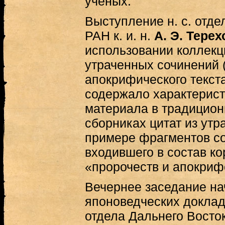
ученых.
Выступление н. с. отд
РАН к. и. н.
А. Э. Терех
использовании коллекц
утраченных сочинений 
апокрифического текста
содержало характерист
материала в традицио
сборниках цитат из утр
примере фрагментов со
входившего в состав к
«пророчеств и апокрифо
Вечернее заседание на
японоведческих докладо
отдела Дальнего Восток