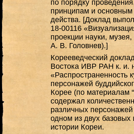
по порядку проведения
принципам и основным 
действа. [Доклад выпо
18-00116 «Визуализаци
проекции науки, музея,
А. В. Головнев).]
Корееведческий доклад 
Востока ИВР РАН к. и. 
«Распространенность к
персонажей буддийског
Корее (по материалам “С
содержал количествен
различных персонажей 
одном из двух базовых 
истории Кореи.