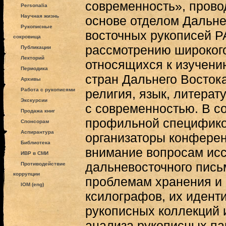
современность», прово
Personalia
Научная жизнь
основе отделом Дальне
Рукописные
восточных рукописей Р
сокровища
рассмотрению широкого
Публикации
Лекторий
относящихся к изучени
Периодика
стран Дальнего Восток
Архивы
Работа с рукописями
религия, язык, литерату
Экскурсии
с современностью. В со
Продажа книг
профильной специфик
Спонсорам
Аспирантура
организаторы конферен
Библиотека
внимание вопросам ис
ИВР в СМИ
дальневосточного пись
Противодействие
коррупции
проблемам хранения и 
IOM (eng)
ксилографов, их иден
рукописных коллекций 
анализа рукописных па