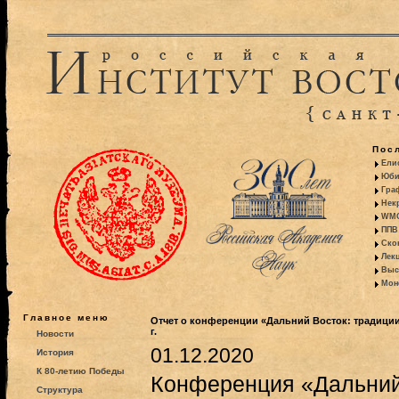
Пос
Ели
Юби
Гра
Некр
WMO:
ППВ 
Ско
Лекц
Выс
Моно
Главное меню
Отчет о конференции «Дальний Восток: традиции
г.
Новости
01.12.2020
История
К 80-летию Победы
Конференция «Дальний 
Структура