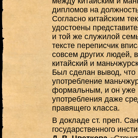
между китайским и ман
дипломов на должность,
Согласно китайским те
удостоены представите
и той же служилой сем
тексте переписчик впи
совсем других людей, в
китайский и маньчжурск
Был сделан вывод, что 
употребление маньчжур
формальным, и он уже 
употребления даже сре
правящего класса.
В докладе ст. преп. Са
государственного инсти