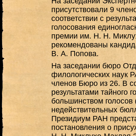
На заседании Экспертн
присутствовали 9 члено
соответствии с результ
голосования единоглас
премии им. Н. Н. Микл
рекомендованы кандида
В. А. Попова.
На заседании бюро Отд
филологических наук Р
членов Бюро из 26. В с
результатами тайного г
большинством голосов (
недействительных бюлл
Президиум РАН предст
постановления о прису