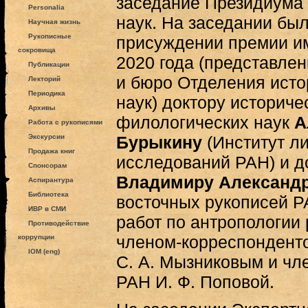
заседание Президиума
Personalia
наук. На заседании бы
Научная жизнь
Рукописные
присуждении премии им
сокровища
2020 года (представле
Публикации
и бюро Отделения исто
Лекторий
Периодика
наук) доктору историче
Архивы
филологических наук
А
Работа с рукописями
Экскурсии
Бурыкину
(Институт л
Продажа книг
исследований РАН) и д
Спонсорам
Владимиру Александ
Аспирантура
Библиотека
восточных рукописей Р
ИВР в СМИ
работ по антропологии
Противодействие
членом-корреспондент
коррупции
IOM (eng)
С. А. Мызниковым и чл
РАН И. Ф. Поповой.