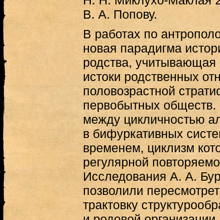
Н. Н. Миклухо-Маклая 2
В. А. Попову.
В работах по антропол
новая парадигма истор
родства, учитывающая 
истоки родственных от
половозрастной страти
первобытных обществ. 
между цикличностью а
в бифуркативных систе
временем, циклизм кот
регулярной повторяемо
Исследования А. А. Бур
позволили пересмотре
трактовку структурооб
и родовой организации,