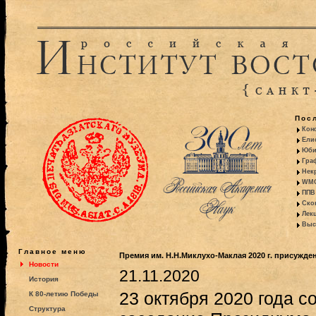
Пос
Кон
Ели
Юби
Гра
Некр
WMO:
ППВ 
Ско
Лекц
Выс
Главное меню
Премия им. Н.Н.Миклухо-Маклая 2020 г. присужде
Новости
21.11.2020
История
23 октября 2020 года с
К 80-летию Победы
Структура