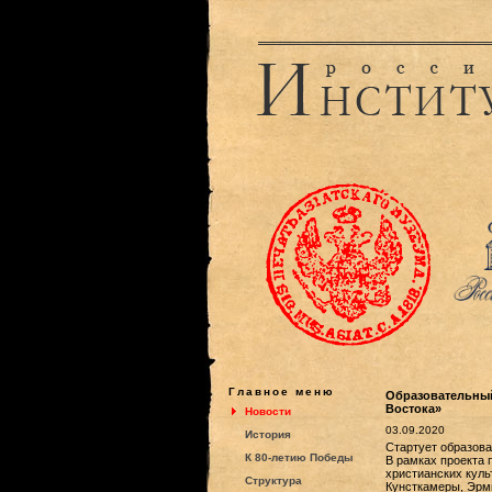
Главное меню
Образовательный
Востока»
Новости
03.09.2020
История
Стартует образова
К 80-летию Победы
В рамках проекта 
христианских куль
Структура
Кунсткамеры, Эрм