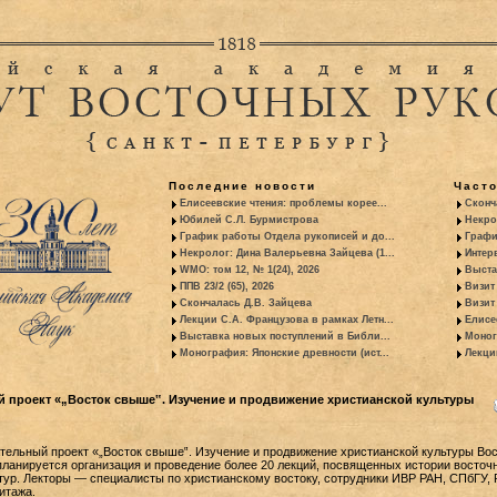
Последние новости
Част
Елисеевские чтения: проблемы корее...
Сконч
Юбилей С.Л. Бурмистрова
Некро
График работы Отдела рукописей и до...
Графи
Некролог: Дина Валерьевна Зайцева (1...
Интер
WMO: том 12, № 1(24), 2026
Выста
ППВ 23/2 (65), 2026
Визит
Скончалась Д.В. Зайцева
Визит 
Лекции С.А. Французова в рамках Летн...
Елисе
Выставка новых поступлений в Библи...
Моног
Монография: Японские древности (ист...
Лекци
 проект «„Восток свыше‟. Изучение и продвижение христианской культуры
тельный проект «„Восток свыше‟. Изучение и продвижение христианской культуры Вос
планируется организация и проведение более 20 лекций, посвященных истории восточ
тур. Лекторы — специалисты по христианскому востоку, сотрудники ИВР РАН, СПбГУ, 
итажа.