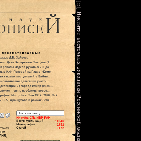
о просматриваемые
алась Д.В. Зайцева
лог: Дина Валерьевна Зайцева (1...
к работы Отдела рукописей и до...
вью И.Ф. Поповой на Радио «Комс...
вка новых поступлений в Библи...
 монгольской делегации участн...
делегации из города Измир (03.06...
евские чтения: проблемы корее...
рафия: Mongolica. Том XXIX, 2026, № 2
и С.А. Французова в рамках Летн...
На сайте СПб ИВР РАН
Всего публикаций
11046
Монографий
1611
тока».
Статей
9172
ных
РНБ,