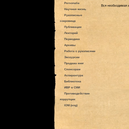
Personalia
Вся необходимая 
Научная жизнь
Рукописные
сокровища
Публикации
Лекторий
Периодика
Архивы
Работа с рукописями
Экскурсии
Продажа книг
Спонсорам
Аспирантура
Библиотека
ИВР в СМИ
Противодействие
коррупции
IOM (eng)