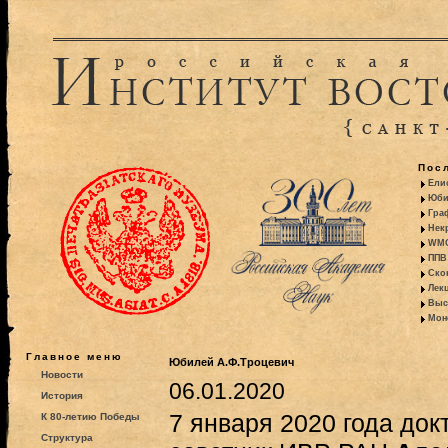
Пос
Ели
Юби
Гра
Некр
WMO:
ППВ 
Ско
Лекц
Выс
Моно
Главное меню
Юбилей А.Ф.Троцевич
Новости
06.01.2020
История
7 января 2020 года док
К 80-летию Победы
Структура