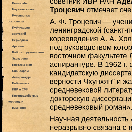
советник ИВР РАН
Аде
Personalia
Троцевич
отмечает оч
Научная жизнь
Рукописные
А. Ф. Троцевич — учен
сокровища
Публикации
ленинградской (санкт-п
Лекторий
корееведения А. А. Хол
Периодика
под руководством котор
Архивы
Работа с рукописями
восточном факультете Л
Экскурсии
аспирантуре. В 1962 г.
Продажа книг
кандидатскую диссерта
Спонсорам
Аспирантура
верности Чхунхян” и жа
Библиотека
средневековой литерату
ИВР в СМИ
Противодействие
докторскую диссертац
коррупции
средневековый роман»
IOM (eng)
Научная деятельность 
неразрывно связана с 