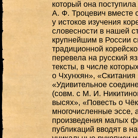
который она поступила н
А. Ф. Троцевич вместе 
у истоков изучения ко
словесности в нашей с
крупнейшим в России с
традиционной корейско
перевела на русский я
тексты, в числе которы
о Чхунхян», «Скитания 
«Удивительное соедине
(совм. с М. И. Никитин
высях», «Повесть о Чёк
многочисленные эссе, 
произведения малых фо
публикаций вводят в н