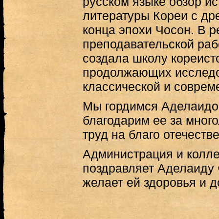
русском языке обзор и
литературы Кореи с др
конца эпохи Чосон. В р
преподавательской раб
создала школу кореист
продолжающих исследо
классической и соврем
Мы гордимся Аделаидо
благодарим ее за мног
труд на благо отечеств
Администрация и колл
поздравляет Аделаиду
желает ей здоровья и д