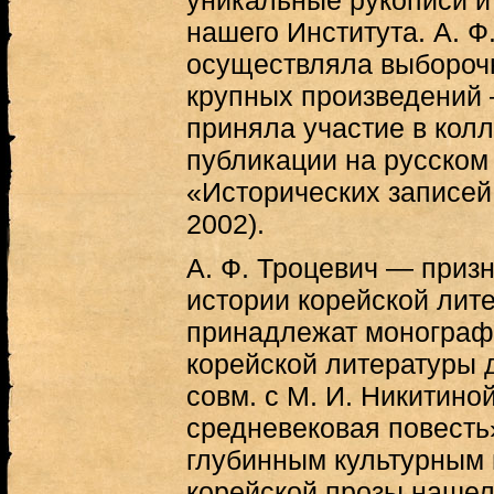
уникальные рукописи и
нашего Института. А. Ф
осуществляла выбороч
крупных произведений 
приняла участие в кол
публикации на русском 
«Исторических записей 
2002).
А. Ф. Троцевич — призн
истории корейской лит
принадлежат монограф
корейской литературы до
совм. с М. И. Никитино
средневековая повесть»
глубинным культурным 
корейской прозы нашел