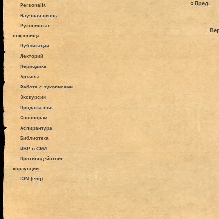
« Пред.
Personalia
Научная жизнь
Рукописные
Вер
сокровища
Публикации
Лекторий
Периодика
Архивы
Работа с рукописями
Экскурсии
Продажа книг
Спонсорам
Аспирантура
Библиотека
ИВР в СМИ
Противодействие
коррупции
IOM (eng)