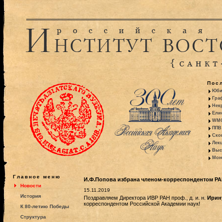
Пос
Юби
Гра
Некр
Ели
WMO:
ППВ 
Ско
Лекц
Выс
Моно
Главное меню
И.Ф.Попова избрана членом-корреспондентом Р
Новости
15.11.2019
История
Поздравляем Директора ИВР РАН проф., д. и. н.
Ирин
корреспондентом Российской Академии наук!
К 80-летию Победы
Структура