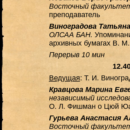
Восточный факульте
преподаватель
Виноградова Татьяна
ОЛСАА БАН.
Упоминани
архивных бумагах В. М
Перерыв 10 мин
12.4
Ведущая
: Т. И. Виногр
Кравцова Марина Евг
независимый исследов
О. Л. Фишман о Цюй Ю
Гурьева Анастасия А
Восточный факульте