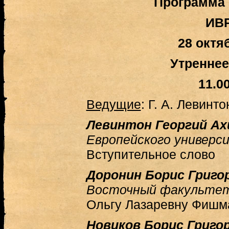
Программа
ИВ
28 октяб
Утреннее
11.0
Ведущие
: Г. А. Левинто
Левинтон Георгий Ах
Европейского универс
Вступительное слово
Доронин Борис Григо
Восточный факульте
Ольгу Лазаревну Фишм
Новиков Борис Григо