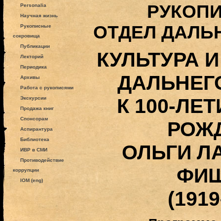
РУКОПИ
Personalia
Научная жизнь
ОТДЕЛ ДАЛЬ
Рукописные
сокровища
Публикации
КУЛЬТУРА И
Лекторий
Периодика
ДАЛЬНЕГ
Архивы
Работа с рукописями
К 100-ЛЕ
Экскурсии
Продажа книг
Спонсорам
РОЖ
Аспирантура
Библиотека
ОЛЬГИ Л
ИВР в СМИ
Противодействие
ФИ
коррупции
IOM (eng)
(1919