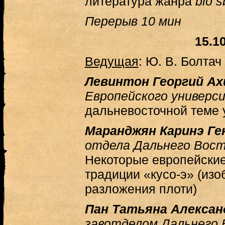
литература жанра
blo 
Перерыв 10 мин
15.1
Ведущая
: Ю. В. Болтач
Левинтон Георгий Ах
Европейского универс
дальневосточной теме
Маранджян Каринэ Ге
отдела Дальнего Вост
Некоторые европейски
традиции «кусо-э» (изо
разложения плоти)
Пан Татьяна Алексан
завотделом Дальнего 