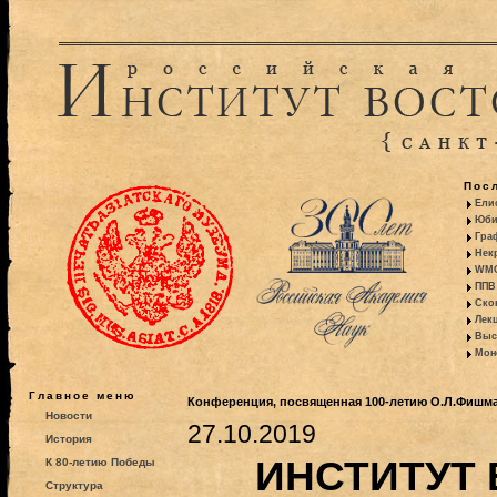
Пос
Ели
Юби
Гра
Некр
WMO:
ППВ 
Ско
Лекц
Выс
Моно
Главное меню
Конференция, посвященная 100-летию О.Л.Фишма
Новости
27.10.2019
История
ИНСТИТУТ
К 80-летию Победы
Структура