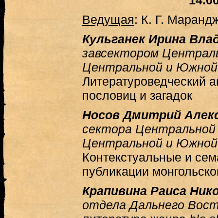
14.0
Ведущая
: К. Г. Маранд
Кульганек Ирина Вла
завсектором Централ
Центральной и Южной
Литературоведческий а
пословиц и загадок
Носов Дмитрий Алек
сектора Центральной
Центральной и Южной
Контекстуальные и сем
публикации монгольско
Крапивина Раиса Ник
отдела Дальнего Вос