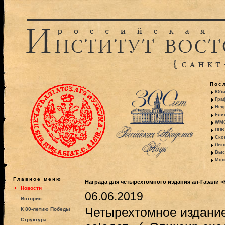
Пос
Юби
Гра
Некр
Ели
WMO:
ППВ 
Ско
Лекц
Выс
Моно
Главное меню
Награда для четырехтомного издания ал-Газали «
Новости
06.06.2019
История
Четырехтомное издание
К 80-летию Победы
Структура