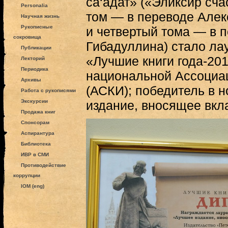
са‘адат» («Эликсир сча
Personalia
том — в переводе Алек
Научная жизнь
Рукописные
и четвертый тома — в 
сокровища
Гибадуллина) стало ла
Публикации
«Лучшие книги года-20
Лекторий
Периодика
национальной Ассоциац
Архивы
(АСКИ); победитель в 
Работа с рукописями
Экскурсии
издание, вносящее вкла
Продажа книг
Спонсорам
Аспирантура
Библиотека
ИВР в СМИ
Противодействие
коррупции
IOM (eng)