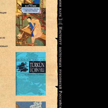
оящие
а из
люжьи»