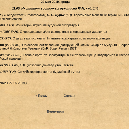
29 мая 2019, среда
11.00. Институт восточных рукописей РАН, каб. 146
ов
(Университет Стокгольма),
П. Б. Лурье
(ГЭ).
Хорезмские монетные термины и ст
ические реалии
(ИВР РАН).
Из истории изучения курдской литературы
ян
(ИВР РАН).
О чередовании а/е в исходе слов в хорасанских диалектах
(СПбГУ).
О двух версиях книги Ниʿматаллаха Харави по истории афганцев
лин
(ИВР РАН).
Об особенностях записи, датирующей копию Сийар ал-мулук Ш. Шефер
льной библиотеки Франции (BnF, Supp. Persan 1571)
мян
(НИУ ВШЭ).
Глава о братьях Заратуштры в «Антологии жреца Задспрама» и «верб
йской традиции
ков
(ИВР РАН, ГЭ).
(название доклада уточняется)
а
(ИВР РАН).
Согдийские фрагменты буддийской сутры
ние ( 27.05.2019 )
« Пред.
След. »
Вернуться