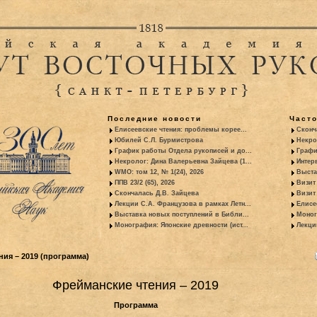
Последние новости
Част
Елисеевские чтения: проблемы корее...
Сконч
Юбилей С.Л. Бурмистрова
Некро
График работы Отдела рукописей и до...
Графи
Некролог: Дина Валерьевна Зайцева (1...
Интер
WMO: том 12, № 1(24), 2026
Выста
ППВ 23/2 (65), 2026
Визит
Скончалась Д.В. Зайцева
Визит 
Лекции С.А. Французова в рамках Летн...
Елисе
Выставка новых поступлений в Библи...
Моног
Монография: Японские древности (ист...
Лекци
ия – 2019 (программа)
Фрейманские чтения – 2019
Программа