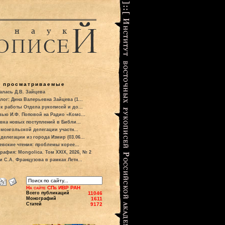
о просматриваемые
алась Д.В. Зайцева
лог: Дина Валерьевна Зайцева (1...
к работы Отдела рукописей и до...
вью И.Ф. Поповой на Радио «Комс...
вка новых поступлений в Библи...
 монгольской делегации участн...
делегации из города Измир (03.06...
евские чтения: проблемы корее...
рафия: Mongolica. Том XXIX, 2026, № 2
и С.А. Французова в рамках Летн...
На сайте СПб ИВР РАН
Всего публикаций
11046
Монографий
1611
Статей
9172