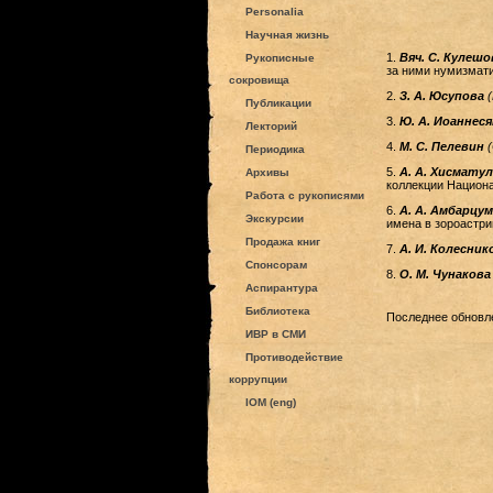
Personalia
Научная жизнь
1.
Вяч. С. Кулеш
Рукописные
за ними нумизмат
сокровища
2.
З. А. Юсупова
Публикации
3.
Ю. А. Иоаннес
Лекторий
4.
М. С. Пелевин
Периодика
5.
А. А. Хисмату
Архивы
коллекции Национа
Работа с рукописями
6.
А. А. Амбарцу
Экскурсии
имена в зороастри
Продажа книг
7.
А. И. Колесни
Спонсорам
8.
О. М. Чунаков
Аспирантура
Библиотека
Последнее обновле
ИВР в СМИ
Противодействие
коррупции
IOM (eng)