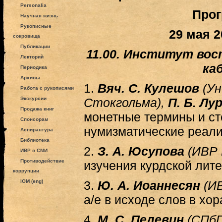
Personalia
Про
Научная жизнь
Рукописные
29 мая 2
сокровища
Публикации
11.00. Институт вос
Лекторий
каб
Периодика
Архивы
1.
Вяч. С. Кулешов
(У
Работа с рукописями
Экскурсии
Стокгольма),
П. Б. Лу
Продажа книг
монетные термины и ст
Спонсорам
нумизматические реал
Аспирантура
Библиотека
2.
З. А. Юсупова
(ИВР 
ИВР в СМИ
Противодействие
изучения курдской лит
коррупции
IOM (eng)
3.
Ю. А. Иоаннесян
(И
а/е в исходе слов в хо
4.
М. С. Пелевин
(СПбГ