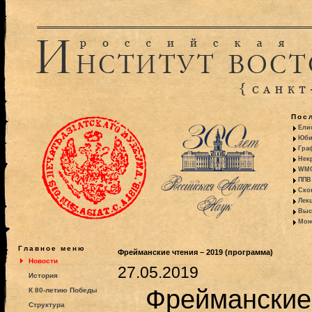
Пос
Ели
Юби
Гра
Некр
WMO:
ППВ 
Ско
Лекц
Выс
Моно
Главное меню
Фрейманские чтения – 2019 (программа)
Новости
27.05.2019
История
Фрейманские 
К 80-летию Победы
Структура