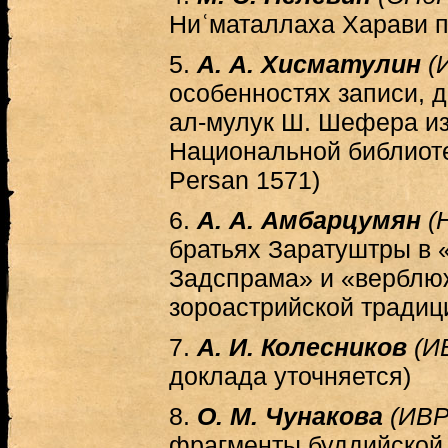
Ниʿматаллаха Харави п
5.
А. А. Хисматулин
(
особенностях записи, 
ал-мулук Ш. Шефера из
Национальной библиоте
Persan 1571)
6.
А. А. Амбарцумян
(
братьях Заратуштры в 
Задспрама» и «верблю
зороастрийской традиц
7.
А. И. Колесников
(И
доклада уточняется)
8.
О. М. Чунакова
(ИВР
фрагменты буддийской