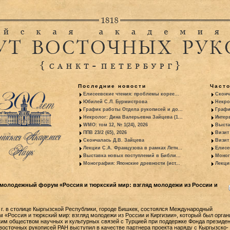
Последние новости
Част
Елисеевские чтения: проблемы корее...
Сконч
Юбилей С.Л. Бурмистрова
Некро
График работы Отдела рукописей и до...
Графи
Некролог: Дина Валерьевна Зайцева (1...
Интер
WMO: том 12, № 1(24), 2026
Выста
ППВ 23/2 (65), 2026
Визит
Скончалась Д.В. Зайцева
Визит 
Лекции С.А. Французова в рамках Летн...
Елисе
Выставка новых поступлений в Библи...
Моног
Монография: Японские древности (ист...
Лекци
олодежный форум «Россия и тюркский мир: взгляд молодежи из России и
 г. в столице Кыргызской Республики, городе Бишкек, состоялся Международный
«Россия и тюркский мир: взгляд молодежи из России и Киргизии», который был орган
им обществом научных и культурных связей с Турцией при поддержке Фонда президе
 восточных рукописей РАН выступил в качестве партнера проекта наряду с Кыргызско-