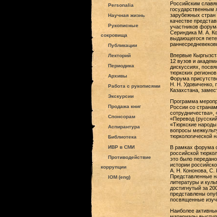
Российским славя
Personalia
государственным 
зарубежных стран 
Научная жизнь
качестве представ
Рукописные
участников форума
Сериндика М. А. К
сокровища
выдающегося петер
раннесредневеков
Публикации
Впервые Кыргызста
Лекторий
12 вузов и академ
Периодика
дискуссиях, посвя
тюркских регионов
Архивы
Форума присутство
Н. Н. Удовиченко,
Работа с рукописями
Казахстана, заме
Экскурсии
Программа меропр
Продажа книг
России со странам
сотрудничества», 
Спонсорам
«Перевод (русский
«Тюркские народы 
Аспирантура
вопросы межкульту
тюркологической н
Библиотека
ИВР в СМИ
В рамках форума с
российской тюркол
Противодействие
это было передано
истории российской
коррупции
А. Н. Кононова, С.
Представленные н
IOM (eng)
литературы и куль
достигнутый за 20
представлены опуб
посвященные изуче
Наиболее активные
материалы выступ