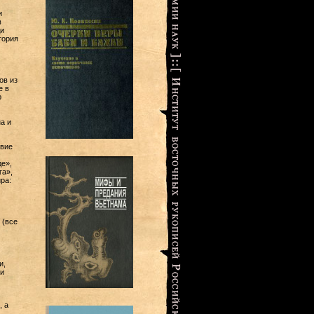
и
в
и
тория
ов из
е в
р
а и
вие
е»,
га»,
ра:
 (все
и,
и
, а