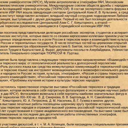
нским университетом (КРСУ), Музеем антропологии и этнографии РАН, Московским
лингвистическим университетом, Международным союзом обществ дружбы с народам
и Ассоциацией тюркской культуры (ТЮРКСОЙ). В состав экспертного совета форума 
ителя ИВР РАН вошла заведующая сектором Центральной Азии И. В. Кульганек, а сред
 институт представлял аспирант, младший научный сотрудник подразделения Лабора
озинцев, выступивший с двумя докладами. Первый из них был посвящен деятельности
бургского исследователя Центральной Азии С. Г. Кляшторного, а второй —
ым тюркским рукописям, хранящимся в Сериндийской коллекции ИВР РАН.
н посетила представительная делегация российских экспертов, студентов и аспирант
ических институтов, которые вместе со своими киргизскими коллегами приняли участи
щенных определению места и роли России в тюркском мире и взаимодействию культу
 России и тюркоязычных государств. В числе почетных гостей на церемонии открытия
вали замминистра образования Кыргызстана Б. Баетов, посол России в Кыргызстане
 посол Турции в Кыргызстане Д. Фырат, дипломаты посольств Азербайджана, Узбекистан
ститель Генерального секретаря ТЮРКСОЙ Ф. Пурташ.
иятия была представлена следующими тематическими направлениями: «Взаимодейст
и тюркского мира: от геополитической реальности к долгосрочной перспективе
«Роль русского языка как средства межкультурных коммуникаций в тюркоязычной сред
 и тюркские языки) как инструмент межнационального и межконфессионального диало
и народности России: история, культура, этнография», «Россия и страны тюркского ми
рного взаимодействия», «Российские тюркологи и их вклад в развитие мировой
ауки», «Проблемы изучения истории и культуры тюркских народов».
остоялось торжественное открытие выставки «Российские тюркологи и традиции
огии», которая включила в себя портретную фотогалерею и экспозицию научных работ
 в дар КРСУ). Фотогалерея включала в себя портреты наиболее значительных фигур в
 тюркологии XIX–XXI вв.: В. Д. Смирнова, В. В. Бартольда, А. Н. Самойловича,
 Г. Кляшторного, Ю. А. Петросяна, Д. М. Насилова, В. Г. Гузева и многих других.
а выставке печатные работы посвящены широкому кругу проблем истории, языка,
туры тюркских народов и отражают высокий уровень российской тюркологической наук
0 лет существования в стране академического востоковедения. На выставке также был
ликованные за последние два десятилетия работы отечественных этнографов,
нию тюркских народов и народностей.
 участники дискуссий, в т. ч. М. А. Козинцев, были награждены специальными призами
лений найдут отражение в сборнике Форума.