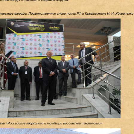
крытие форума. Приветственное слово посла РФ в Кыргызстане Н. Н. Удовиченко
и «Российские тюркологи и традиции российской тюркологии»