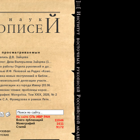
о просматриваемые
алась Д.В. Зайцева
лог: Дина Валерьевна Зайцева (1...
к работы Отдела рукописей и до...
вью И.Ф. Поповой на Радио «Комс...
вка новых поступлений в Библи...
 монгольской делегации участн...
делегации из города Измир (03.06...
евские чтения: проблемы корее...
рафия: Mongolica. Том XXIX, 2026, № 2
и С.А. Французова в рамках Летн...
На сайте СПб ИВР РАН
Всего публикаций
11046
Монографий
1611
Статей
9172
изован
нтских