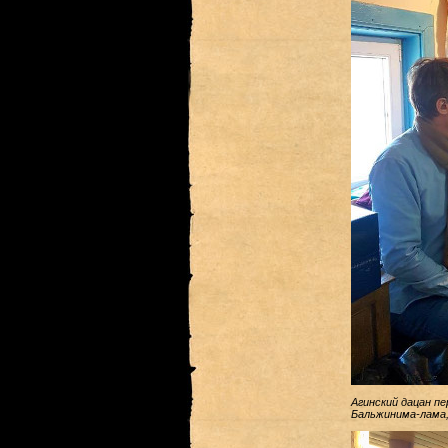
Агинский дацан пе
Бальжинима-лама, 