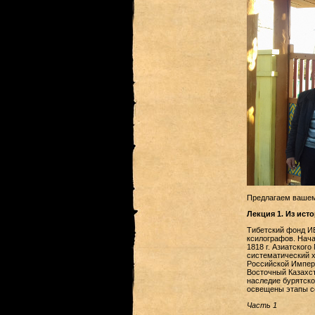
Предлагаем вашем
Лекция 1. Из ис
Тибетский фонд ИВ
ксилографов. Нача
1818 г. Азиатског
систематический х
Российской Импери
Восточный Казахст
наследие бурятско
освещены этапы со
Часть 1