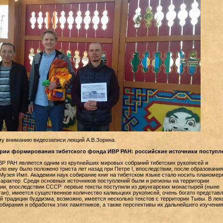
у вниманию видеозаписи лекций А.В.Зорина.
тории формирования тибетского фонда ИВР РАН: российские источники поступл
Р РАН является одним из крупнейших мировых собраний тибетских рукописей и
ло ему было положено триста лет назад при Петре I, впоследствии, после образования
о Музея Имп. Академии наук собирание книг на тибетском языке стало носить планомер
арактер. Среди основных источников поступлений были и регионы на территории
и, впоследствии СССР: первые тексты поступили из джунгарских монастырей (ныне
ан), имеется существенное количество калмыцких рукописей, очень богато представ
й традиции буддизма; возможно, имеется несколько текстов с территории Тывы. В лек
бирания и обработки этих памятников, а также перспективы их дальнейшего изучения