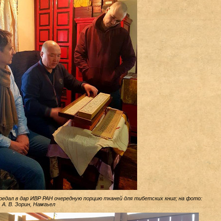
редал в дар ИВР РАН очередную порцию тканей для тибетских книг; на фото:
А. В. Зорин, Намгьел