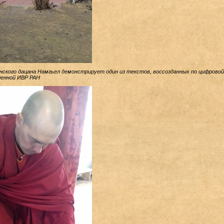
нского дацана Намгьел демонстрирует один из текстов, воссозданных по цифровой
ленной ИВР РАН