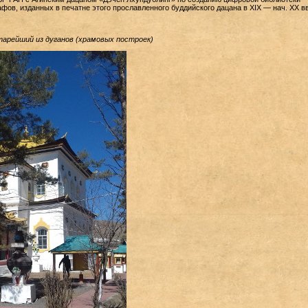
афов, изданных в печатне этого прославленного буддийского дацана в XIX — нач. XX вв
тарейший из дуганов (храмовых построек)