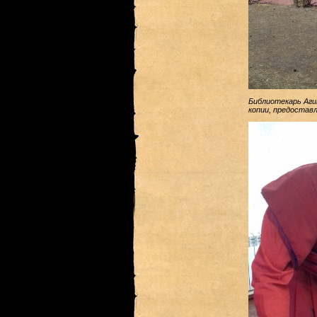
Библиотекарь Аги
копии, предостав