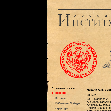
Главное меню
Лекции А. В. Зо
Новости
28.04.2019
История
23—25 апреля 2019 
АО, Забайкальский
К 80-летию Победы
Агинской Буддийск
Южной Сибири», по
Структура
сотрудничества И