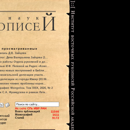
о просматриваемые
алась Д.В. Зайцева
лог: Дина Валерьевна Зайцева (1...
к работы Отдела рукописей и до...
вью И.Ф. Поповой на Радио «Комс...
вка новых поступлений в Библи...
 монгольской делегации участн...
делегации из города Измир (03.06...
евские чтения: проблемы корее...
рафия: Mongolica. Том XXIX, 2026, № 2
и С.А. Французова в рамках Летн...
На сайте СПб ИВР РАН
Всего публикаций
11046
Монографий
1611
рятский
Статей
9172
ентов
едие