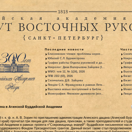
Последние новости
Част
Елисеевские чтения: проблемы корее...
Сконч
Юбилей С.Л. Бурмистрова
Некро
График работы Отдела рукописей и до...
Графи
Некролог: Дина Валерьевна Зайцева (1...
Интер
WMO: том 12, № 1(24), 2026
Выста
ППВ 23/2 (65), 2026
Визит
Скончалась Д.В. Зайцева
Визит 
Лекции С.А. Французова в рамках Летн...
Елисе
Выставка новых поступлений в Библи...
Моног
Монография: Японские древности (ист...
Лекци
рина в Агинской Буддийской Академии
г. к. ф. н. А. В. Зорин по приглашению администрации Агинского дацана (Агинский Бу
 край) прочитал три лекции для лам дацана, прихожан, а также преподавателей и студ
ой Академии в рамках проекта «"Сокровищница знаний": буддийское письменное насл
ддержанного Фондом Президентских грантов. Данный визит также стал продолжением
ВР РАН с Агинским дацаном «Дэчен Лхундублинг» по созданию цифровой библиотеки