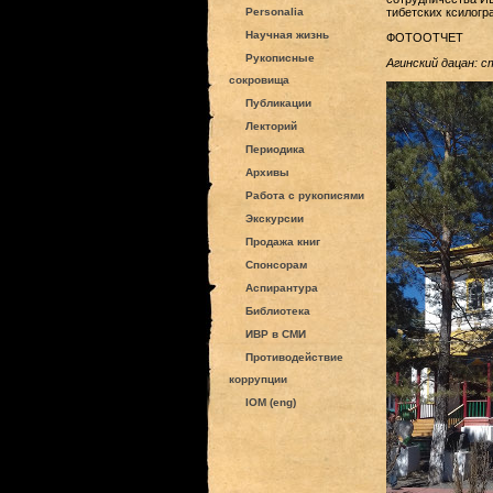
Personalia
тибетских ксилогр
Научная жизнь
ФОТООТЧЕТ
Рукописные
Агинский дацан: с
сокровища
Публикации
Лекторий
Периодика
Архивы
Работа с рукописями
Экскурсии
Продажа книг
Спонсорам
Аспирантура
Библиотека
ИВР в СМИ
Противодействие
коррупции
IOM (eng)