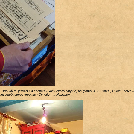
изданий «Сунгдуя» в собрании Агинского дацана; на фото: А. В. Зорин, Цыден-лама (
дит ежедневное чтение
«Сунгдуя»)
, Намгьел