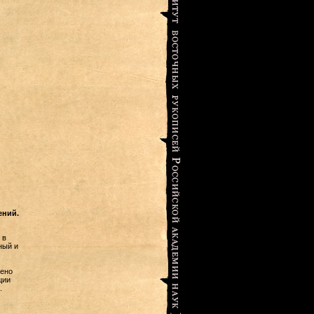
ений.
 в
ный и
лено
ции
.