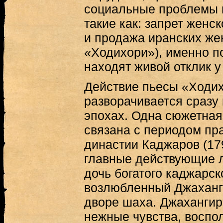
социальные проблемы 
такие как: запрет женс
и продажа иранских же
«Ходихори»), именно п
находят живой отклик у
Действие пьесы «Ходихо
разворачивается сразу 
эпохах. Одна сюжетная
связана с периодом пр
династии Каджаров (179
главные действующие л
дочь богатого каджарск
возлюбленный Джаханг
дворе шаха. Джахангир 
нежные чувства, воспо