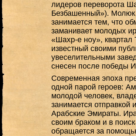
лидеров переворота Ш
Безбашенный»). Молюк,
занимается тем, что о
заманивает молодых ир
«Шахр-е ноу», квартал 
известный своими пуб
увеселительными заве
снесен после победы 
Современная эпоха пре
одной парой героев: А
молодой человек, влад
занимается отправкой 
Арабские Эмираты. Ира
своим браком и в поис
обращается за помощью