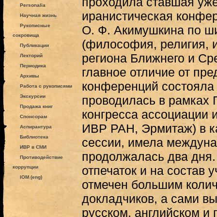
проходила ставшая уж
Personalia
иранистическая конфе
Научная жизнь
Рукописные
О. Ф. Акимушкина по ш
сокровища
(философия, религия, и
Публикации
региона Ближнего и Сре
Лекторий
Периодика
главное отличие от пр
Архивы
конференций состояла в
Работа с рукописями
Экскурсии
проводилась в рамках 
Продажа книг
конгресса ассоциации 
Спонсорам
ИВР РАН, Эрмитаж) в к
Аспирантура
Библиотека
сессии, имела междуна
ИВР в СМИ
продолжалась два дня.
Противодействие
отпечаток и на состав 
коррупции
IOM (eng)
отмечен большим коли
докладчиков, а сами в
русском, английском и 