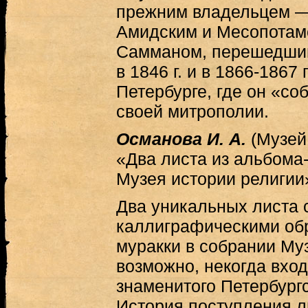
прежним владельцем —
Амидским и Месопотам
Самманом, перешедшим
в 1846 г. и в 1866-1867
Петербурге, где он «с
своей митрополии.
Османова И. А.
(Музей 
«Два листа из альбома-
Музея истории религии
Два уникальных листа 
каллиграфическими обр
муракки в собрании Муз
возможно, некогда вход
знаменитого Петербург
История поступления л