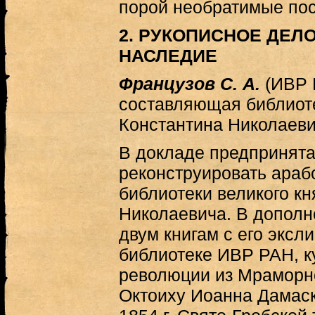
порой необратимые пос
2. РУКОПИСНОЕ ДЕЛ
НАСЛЕДИЕ
Французов С. А.
(ИВР 
составляющая библиоте
Константина Николаеви
В докладе предпринята
реконструировать араб
библиотеки великого кн
Николаевича. В дополн
двум книгам с его эксл
библиотеке ИВР РАН, к
революции из Мраморно
Октоиху Иоанна Дамаск