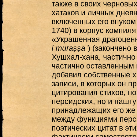
также в своих черновых
хатаков и личных днев
включенных его внуком 
1740) в корпус компиля
«Украшенная драгоценн
i muraṣṣaʿ
) (закончено 
Хушхал-хана, частично
частично оставленным 
добавил собственные 
записи, в которых он 
цитирования стихов, но
персидских, но и пашт
принадлежащих его же 
между функциями перс
поэтических цитат в эт
фактически самостояте