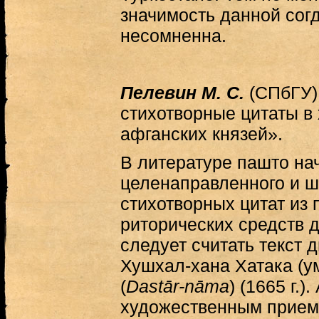
значимость данной сог
несомненна.
Пелевин М. С.
(СПбГУ)
стихотворные цитаты в
афганских князей».
В литературе пашто на
целенаправленного и ш
стихотворных цитат из 
риторических средств 
следует считать текст 
Хушхал-хана Хатака (ум
(
Dastār-nāma
) (1665 г.
художественным прием