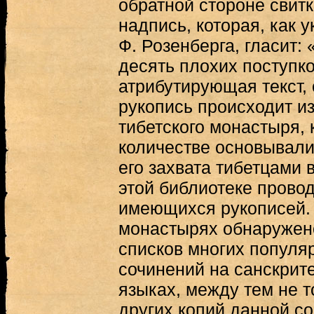
обратной стороне свитк
надпись, которая, как 
Ф. Розенберга, гласит:
десять плохих поступко
атрибутирующая текст, 
рукопись происходит из
тибетского монастыря,
количестве основывали
его захвата тибетцами 
этой библиотеке прово
имеющихся рукописей. 
монастырях обнаружен
списков многих популя
сочинений на санскрите
языках, между тем не т
других копий данной со