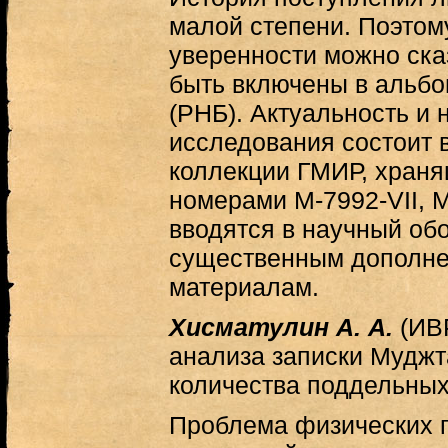
малой степени. Поэтом
уверенности можно сказ
быть включены в альбо
(РНБ). Актуальность и 
исследования состоит в
коллекции ГМИР, хран
номерами М-7992-VII, М
вводятся в научный об
существенным дополне
материалам.
Хисматулин А. А.
(ИВР
анализа записки Муджт
количества поддельных
Проблема физических п