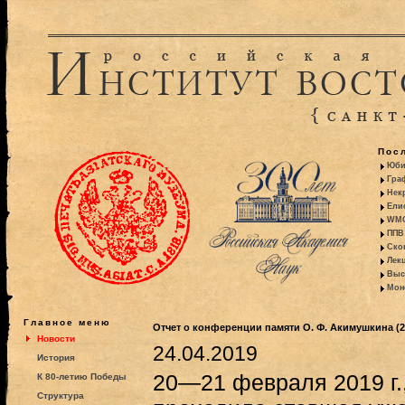
Пос
Юби
Гра
Некр
Ели
WMO:
ППВ 
Ско
Лекц
Выс
Моно
Главное меню
Отчет о конференции памяти О. Ф. Акимушкина (2
Новости
24.04.2019
История
20—21 февраля 2019 г.
К 80-летию Победы
Структура