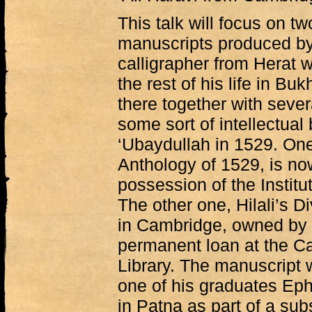
This talk will focus on 
manuscripts produced by t
calligrapher from Herat 
the rest of his life in Bu
there together with sever
some sort of intellectua
‘Ubaydullah in 1529. One
Anthology of 1529, is now
possession of the Institu
The other one, Hilali’s D
in Cambridge, owned by 
permanent loan at the C
Library. The manuscript 
one of his graduates Eph
in Patna as part of a subs