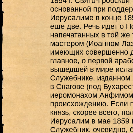
1854 г. Свято-Гробской
основанной при поддер
Иерусалиме в конце 18
еще две. Речь идет о 
напечатанных в той же
мастером (Иоанном Лаза
имеющих совершенно др
главное, о первой араб
вышедшей в мире ислам
Служебнике, изданном
в Снагове (под Бухарест
иеромонахом Анфимом,
происхождению. Если п
князь, скорее всего, по
Иерусалим в мае 1859 г
Служебник, очевидно, 