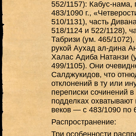
552/1157): Кабус-нама,
483/1090 г., «Четверос
510/1131), часть Диван
518/1124 и 522/1128), 
Табризи (ум. 465/1072)
рукой Аухад ал-дина Ан
Халас Адиба Натанзи (у
499/1105). Они очевид
Салджукидов, что отню
отклонений в ту или ин
переписки сочинений в
подделках охватывают 
веков — с 483/1090 по 6
Распространение:
Три особенности распр