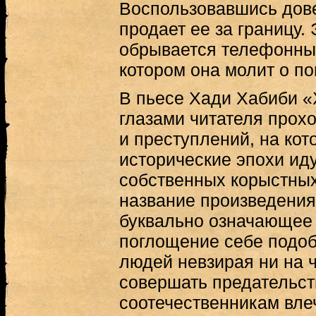
Воспользовавшись дове
продает ее за границу.
обрывается телефонны
котором она молит о п
В пьесе Хади Хабиби «
глазами читателя прох
и преступлений, на ко
исторические эпохи ид
собственных корыстных
название произведени
буквально означающее
поглощение себе подоб
людей невзирая ни на ч
совершать предательст
соотечественникам вле