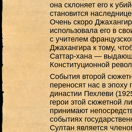
она склоняет его к убий
становится наследнице
Очень скоро Джахангир
использовала его в сво
с учителем французског
Джахангира к тому, что
Саттар-хана — выдающ
Конституционной револю
События второй сюжет
переносят нас в эпоху
династии Пехлеви (1925
герои этой сюжетной л
принимают непосредств
событиях государственн
Султан является члено