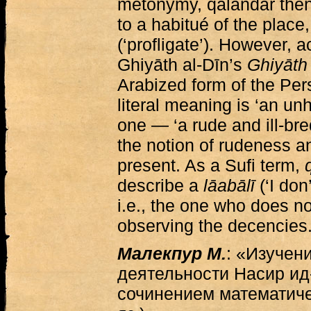
metonymy, qalandar then
to a habitué of the place
(‘profligate’). However
Ghiyāth al-Dīn’s
Ghiyāth 
Arabized form of the Pe
literal meaning is ‘an un
one — ‘a rude and ill-bre
the notion of rudeness and
present. As a Sufi term,
describe a
lāabālī
(‘I don
i.e., the one who does no
observing the decencies
Малекпур М.
: «Изучен
деятельности Насир ид-
сочинением математичес