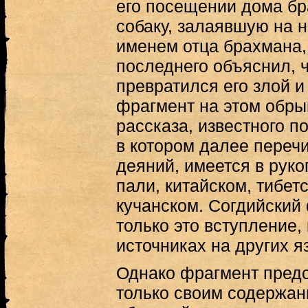
его посещении дома б
собаку, залаявшую на н
именем отца брахмана,
последнего объяснил, ч
превратился его злой и
фрагмент на этом обры
рассказа, известного п
в котором далее переч
деяний, имеется в руко
пали, китайском, тибет
кучанском. Согдийский
только это вступление, 
источниках на других я
Однако фрагмент предс
только своим содержани