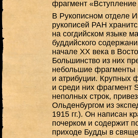
фрагмент «Вступление 
В Рукописном отделе И
рукописей РАН хранитс
на согдийском языке ма
буддийского содержани
начале ХХ века в Вост
Большинство из них пр
небольшие фрагменты и
и атрибуции. Крупных 
и среди них фрагмент S
неполных строк, приве
Ольденбургом из экспе
1915 гг.). Он написан
почерком и содержит п
приходе Будды в свяще