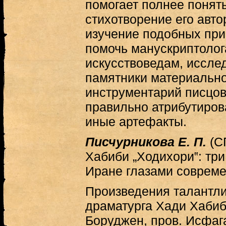
помогает полнее понят
стихотворение его авто
изучение подобных при
помочь манускриптолог
искусствоведам, иссле
памятники материально
инструментарий писцов
правильно атрибутирова
иные артефакты.
Писчурникова Е. П.
(С
Хабиби „Ходихори‟: три
Иране глазами совреме
Произведения талантли
драматурга Хади Хабиби 
Боруджен, пров. Исфаг