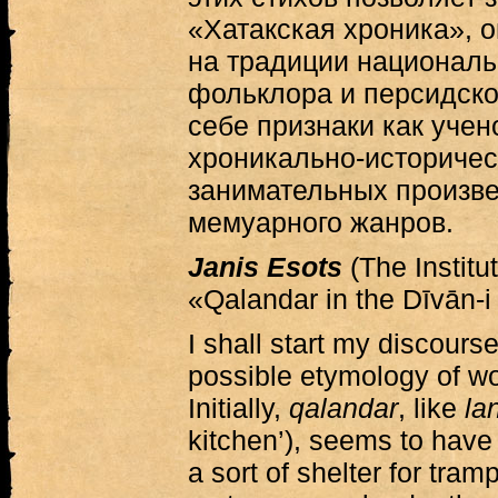
«Хатакская хроника», 
на традиции националь
фольклора и персидской
себе признаки как уче
хроникально-историческ
занимательных произве
мемуарного жанров.
Janis Esots
(The Institut
«Qalandar in the Dīvān-
I shall start my discours
possible etymology of w
Initially,
qalandar
, like
la
kitchen’), seems to have
a sort of shelter for tra