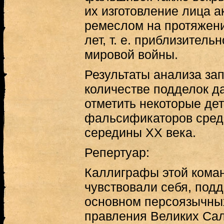
их изготовление лица а
ремеслом на протяжен
лет, т. е. приблизитель
мировой войны.
Результаты анализа за
количестве подделок д
отметить некоторые де
фальсификаторов сред
середины ХХ века.
Репертуар:
Каллиграфы этой кома
чувствовали себя, под
основном персоязычны
правления Великих Са