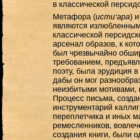
в классической персид
Метафора (
исти‘ара
) 
являются излюбленны
классической персидск
арсенал образов, к кот
был чрезвычайно обши
требованием, предъяв
поэту, была эрудиция в
дабы он мог разнообраз
неизбитыми мотивами, 
Процесс письма, создан
инструментарий каллиг
переплетчика и иных м
ремесленников, вовлеч
создания книги, были о