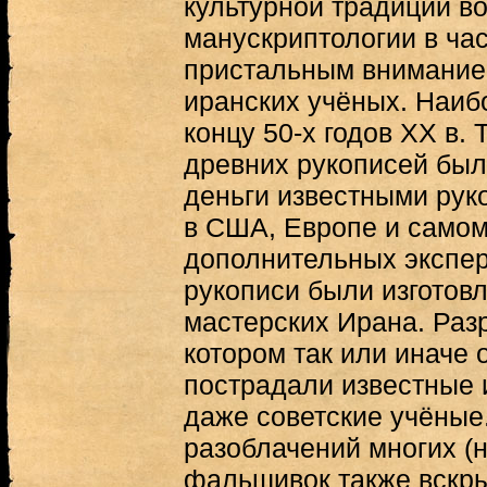
культурной традиции во
манускриптологии в час
пристальным внимание
иранских учёных. Наибо
концу 50-х годов XX в. 
древних рукописей был
деньги известными ру
в США, Европе и самом
дополнительных экспер
рукописи были изготов
мастерских Ирана. Раз
котором так или иначе
пострадали известные 
даже советские учёные.
разоблачений многих (н
фальшивок также вскры