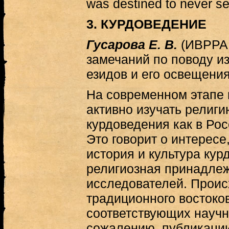
was destined to never se
3. КУРДОВЕДЕНИЕ
Гусарова Е. В.
(ИВРРАН
замечаний по поводу и
езидов и его освещения
На современном этапе 
активно изучать религи
курдоведения как в Рос
Это говорит о интересе
история и культура кур
религиозная принадле
исследователей. Проис
традиционного востоко
соответствующих научн
сожалению, публикаци